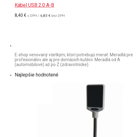
246,00 €.
234,00 €.
Kábel USB 2.0 A-B
8,40
€
s DPH /
6,83
€
bez DPH
E-shop venovaný všetkým, ktorí potrebujú merať. Meradlá pre
profesionálov ale aj pre domácich kutilov. Meradlá od A
(automobilové) až po Z (zdravotnícke).
Najlepšie hodnotené