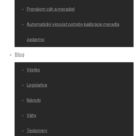
Prenájom váh a meradiel
Automatický výpočet potreby kalibrácie meradla
zadarmo
Blog
Všetko
Legislatíva
Návody
Váhy
Teplomery