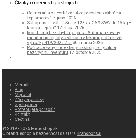
Články o meracích prístrojoch
Od merania po certifikát: Ako prebieha kalibrácia
teplomerov?
7. júna 2026
Súboj gastro váh: T-Scale T28 vs. CAS SWN do 15 kg –
ktorá je lepšia?
17. mája 2026
Monitoring bez chýb a papiera: Automatizovaný
monitoring teploty a vlhkosti v lekárni podľa novej
vyhlášky 419/2025 Z.z.
30. marca 2026
Počítacie váhy – efektívny nástroj pre rýchlu a
bezchybnú inventúru
17. októbra 2025
Meradlá
Blog
Môj účet
Zľavy a ponuky
Spolupráca
Potrebujete poradiť?
Kontakt
Čeština
© 2019 - 2026 Metershop.sk
O brand, eshop a bezpečnosť sa stará
Brandbonsai