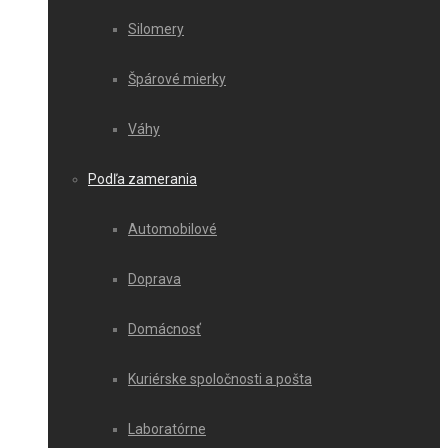
Silomery
Špárové mierky
Váhy
Podľa zamerania
Automobilové
Doprava
Domácnosť
Kuriérske spoločnosti a pošta
Laboratórne