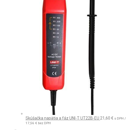
Skúšačka napätia a fáz UNI-T UT22B-EU
21,60
€
s DPH /
17,56
€
bez DPH