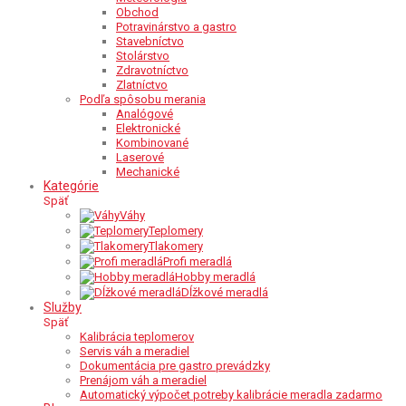
Obchod
Potravinárstvo a gastro
Stavebníctvo
Stolárstvo
Zdravotníctvo
Zlatníctvo
Podľa spôsobu merania
Analógové
Elektronické
Kombinované
Laserové
Mechanické
Kategórie
Späť
Váhy
Teplomery
Tlakomery
Profi meradlá
Hobby meradlá
Dĺžkové meradlá
Služby
Späť
Kalibrácia teplomerov
Servis váh a meradiel
Dokumentácia pre gastro prevádzky
Prenájom váh a meradiel
Automatický výpočet potreby kalibrácie meradla zadarmo