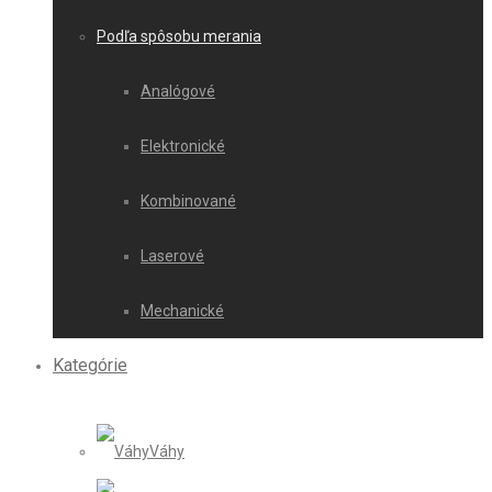
Podľa spôsobu merania
Analógové
Elektronické
Kombinované
Laserové
Mechanické
Kategórie
Váhy