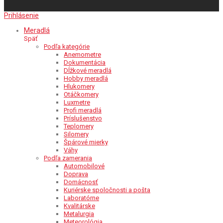
Prihlásenie
Meradlá
Späť
Podľa kategórie
Anemometre
Dokumentácia
Dĺžkové meradlá
Hobby meradlá
Hlukomery
Otáčkomery
Luxmetre
Profi meradlá
Príslušenstvo
Teplomery
Silomery
Špárové mierky
Váhy
Podľa zamerania
Automobilové
Doprava
Domácnosť
Kuriérske spoločnosti a pošta
Laboratórne
Kvalitárske
Metalurgia
Meteorológia