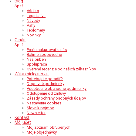
Blog
Späť
Všetko
Legislatíva
Návody
Váhy
Teplomery
Novinky
O nás
Späť
Prečo nakupovať u nás
Balíme zodpovedne
Náš príbeh
Spolupráca
Overené recenzie od našich zákazníkov
Zákaznícky servis
Potrebujete poradiť?
Dopravné podmienky
Všeobecné obchodné podmienky
Odstúpenie od zmluvy
Zásady ochrany osobných údajov
Nastavenia cookies
Slovník pojmov
Newsletter
Kontakt
Môj účet
Môj zoznam obľúbených
Moje objednávky