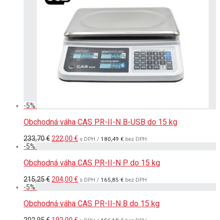
246,00 €.
234,00 €.
-
5
%
Obchodná váha CAS PR-II-N B-USB do 15 kg
Pôvodná
Aktuálna
233,70
€
222,00
€
s DPH /
180,49
€
bez DPH
cena
cena
-
5
%
bola:
je:
233,70 €.
222,00 €.
Obchodná váha CAS PR-II-N P do 15 kg
Pôvodná
Aktuálna
215,25
€
204,00
€
s DPH /
165,85
€
bez DPH
cena
cena
-
5
%
bola:
je:
215,25 €.
204,00 €.
Obchodná váha CAS PR-II-N B do 15 kg
Pôvodná
Aktuálna
202,95
€
192,00
€