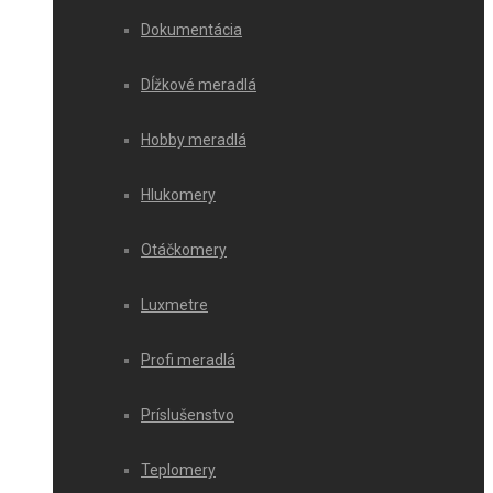
Dokumentácia
Dĺžkové meradlá
Hobby meradlá
Hlukomery
Otáčkomery
Luxmetre
Profi meradlá
Príslušenstvo
Teplomery