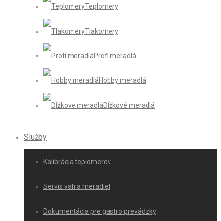
Teplomery
Tlakomery
Profi meradlá
Hobby meradlá
Dĺžkové meradlá
Služby
Kalibrácia teplomerov
Servis váh a meradiel
Dokumentácia pre gastro prevádzky