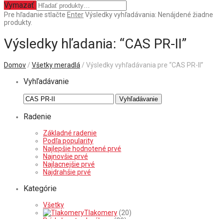
Vymazať
Pre hľadanie stlačte
Enter
Výsledky vyhľadávania:
Nenájdené žiadne
produkty.
Výsledky hľadania: “CAS PR-II”
Domov
/
Všetky meradlá
/ Výsledky vyhľadávania pre “CAS PR-II”
Vyhľadávanie
Hľadať:
Vyhľadávanie
Radenie
Základné radenie
Podľa popularity
Najlepšie hodnotené prvé
Najnovšie prvé
Najlacnejšie prvé
Najdrahšie prvé
Kategórie
Všetky
Tlakomery
(20)