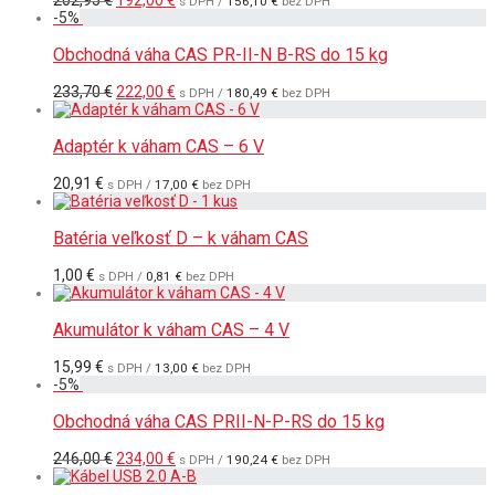
s DPH /
156,10
€
bez DPH
cena
cena
-
5
%
bola:
je:
202,95 €.
192,00 €.
Obchodná váha CAS PR-II-N B-RS do 15 kg
Pôvodná
Aktuálna
233,70
€
222,00
€
s DPH /
180,49
€
bez DPH
cena
cena
bola:
je:
233,70 €.
222,00 €.
Adaptér k váham CAS – 6 V
20,91
€
s DPH /
17,00
€
bez DPH
Batéria veľkosť D – k váham CAS
1,00
€
s DPH /
0,81
€
bez DPH
Akumulátor k váham CAS – 4 V
15,99
€
s DPH /
13,00
€
bez DPH
-
5
%
Obchodná váha CAS PRII-N-P-RS do 15 kg
Pôvodná
Aktuálna
246,00
€
234,00
€
s DPH /
190,24
€
bez DPH
cena
cena
bola:
je: