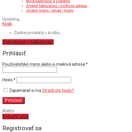
Moje kalibrácie a overenia
Zmeniť fakturačnú / poštovú adresu
Zmeniť meno / email / heslo
Updating
…
Košík
Žiadne produkty v košíku.
Pokračovať v nakupovaní
Prihlásiť
Povinné
Používateľské meno alebo e-mailová adresa
*
Povinné
Heslo
*
Zapamätať si ma
Stratili ste heslo?
Prihlásiť
Alebo
Vytvoriť účet
Registrovať sa