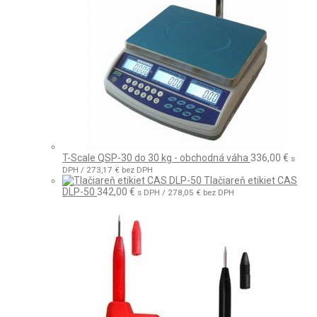
T-Scale QSP-30 do 30 kg - obchodná váha
336,00
€
s
DPH /
273,17
€
bez DPH
Tlačiareň etikiet CAS
DLP-50
342,00
€
s DPH /
278,05
€
bez DPH