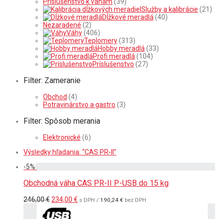
Príslušenstvo k váham
(39)
Služby a kalibrácie
(21)
Dĺžkové meradlá
(40)
Nezaradené
(2)
Váhy
(406)
Teplomery
(313)
Hobby meradlá
(33)
Profi meradlá
(104)
Príslušenstvo
(27)
Filter: Zameranie
Obchod
(4)
Potravinárstvo a gastro
(3)
Filter: Spôsob merania
Elektronické
(6)
Výsledky hľadania: “CAS PR-II”
-
5
%
Obchodná váha CAS PR-II P-USB do 15 kg
Pôvodná
Aktuálna
246,00
€
234,00
€
s DPH /
190,24
€
bez DPH
cena
cena
bola:
je: