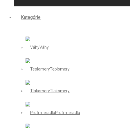
Kategórie
Váhy
Teplomery
Tlakomery
Profi meradlá