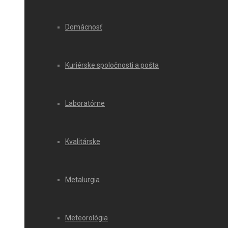
Domácnosť
Kuriérske spoločnosti a pošta
Laboratórne
Kvalitárske
Metalurgia
Meteorológia