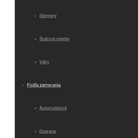
Silomery
Špárové mierky
Váhy
Podľa zamerania
Automobilové
Doprava