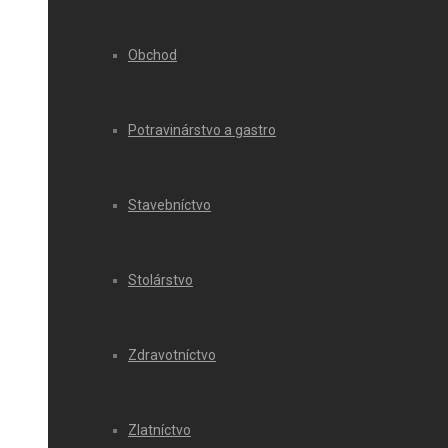
Obchod
Potravinárstvo a gastro
Stavebníctvo
Stolárstvo
Zdravotníctvo
Zlatníctvo