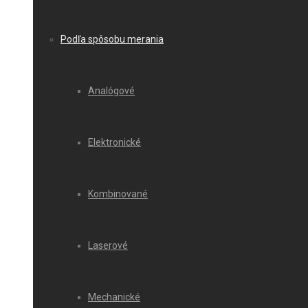
Podľa spôsobu merania
Analógové
Elektronické
Kombinované
Laserové
Mechanické