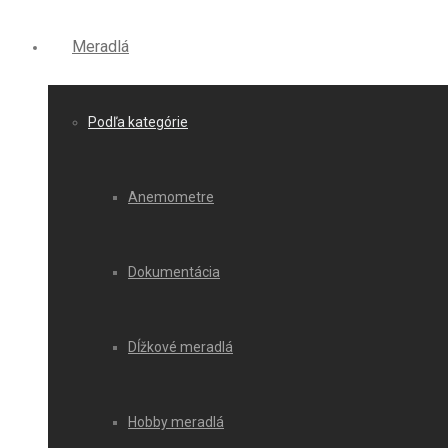
Meradlá
Podľa kategórie
Anemometre
Dokumentácia
Dĺžkové meradlá
Hobby meradlá