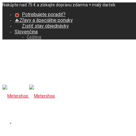
Nakúpte nad 75 € a získajte dopravu zdarma + malý darček
Potrebujete poradiť?
🔥Zľavy a špeciálne ponuky
Zistiť stav objednávky
Slovenčina
Čeština