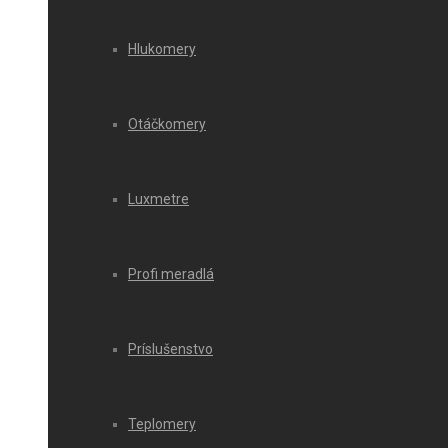
Hlukomery
Otáčkomery
Luxmetre
Profi meradlá
Príslušenstvo
Teplomery