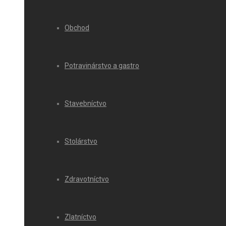
Obchod
Potravinárstvo a gastro
Stavebníctvo
Stolárstvo
Zdravotníctvo
Zlatníctvo