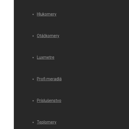
Hlukomery
Otáčkomery
Luxmetre
Profi meradlá
Príslušenstvo
Teplomery