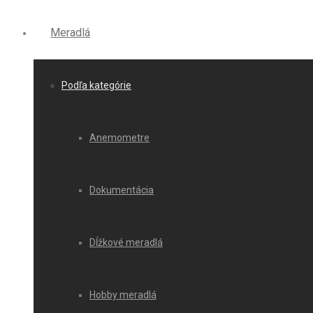
Meradlá
Podľa kategórie
Anemometre
Dokumentácia
Dĺžkové meradlá
Hobby meradlá