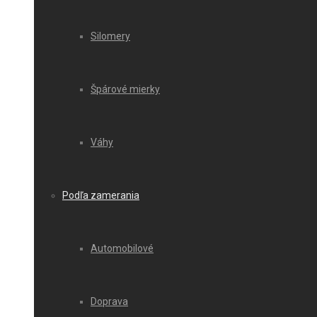
Silomery
Špárové mierky
Váhy
Podľa zamerania
Automobilové
Doprava