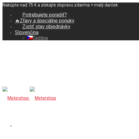
Nakúpte nad 75 € a získajte dopravu zdarma + malý darček
Potrebujete poradiť?
🔥Zľavy a špeciálne ponuky
Zistiť stav objednávky
Slovenčina
Čeština