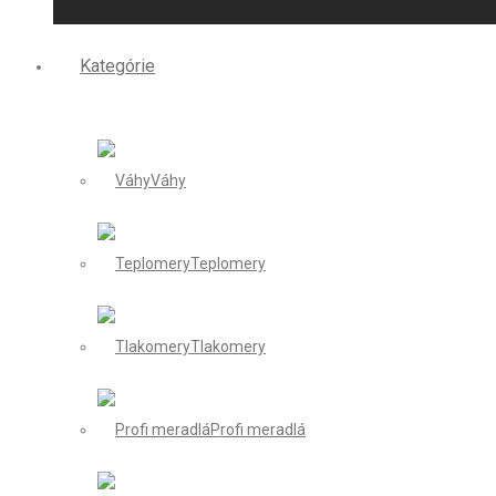
Kategórie
Váhy
Teplomery
Tlakomery
Profi meradlá