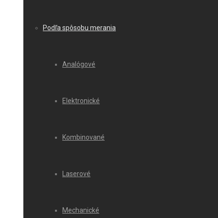
Podľa spôsobu merania
Analógové
Elektronické
Kombinované
Laserové
Mechanické