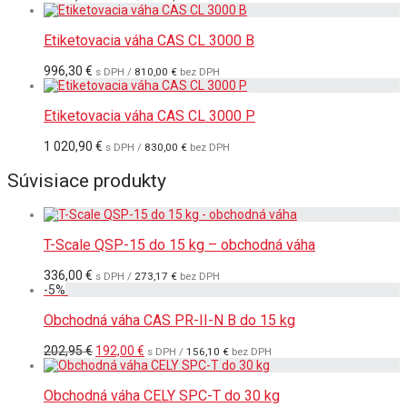
Etiketovacia váha CAS CL 3000 B
996,30
€
s DPH /
810,00
€
bez DPH
Etiketovacia váha CAS CL 3000 P
1 020,90
€
s DPH /
830,00
€
bez DPH
Súvisiace produkty
T-Scale QSP-15 do 15 kg – obchodná váha
336,00
€
s DPH /
273,17
€
bez DPH
-
5
%
Obchodná váha CAS PR-II-N B do 15 kg
Pôvodná
Aktuálna
202,95
€
192,00
€
s DPH /
156,10
€
bez DPH
cena
cena
bola:
je:
202,95 €.
192,00 €.
Obchodná váha CELY SPC-T do 30 kg