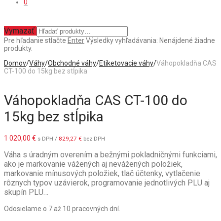
0
Vymazať
Pre hľadanie stlačte
Enter
Výsledky vyhľadávania:
Nenájdené žiadne
produkty.
Domov
/
Váhy
/
Obchodné váhy
/
Etiketovacie váhy
/
Váhopokladňa CAS
CT-100 do 15kg bez stĺpika
Váhopokladňa CAS CT-100 do
15kg bez stĺpika
1 020,00
€
s DPH /
829,27
€
bez DPH
Váha s úradným overením a bežnými pokladničnými funkciami,
ako je markovanie vážených aj nevážených položiek,
markovanie mínusových položiek, tlač účtenky, vytlačenie
rôznych typov uzávierok, programovanie jednotlivých PLU aj
skupín PLU…
Odosielame o 7 až 10 pracovných dní.