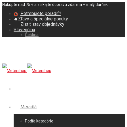
Nakúpte nad 75 € a získajte dopravu zdarma + malý darček
Potrebujete poradiť?
🔥Zľavy a špeciálne ponuky
Zistiť stav objednávky
Slovenčina
Čeština
Meradlá
Podľa kategórie