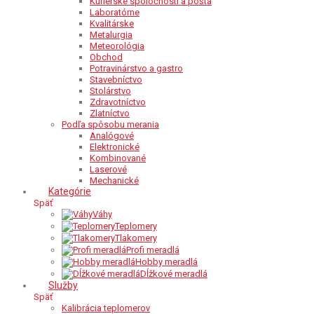
Kuriérske spoločnosti a pošta
Laboratórne
Kvalitárske
Metalurgia
Meteorológia
Obchod
Potravinárstvo a gastro
Stavebníctvo
Stolárstvo
Zdravotníctvo
Zlatníctvo
Podľa spôsobu merania
Analógové
Elektronické
Kombinované
Laserové
Mechanické
Kategórie
Späť
Váhy
Teplomery
Tlakomery
Profi meradlá
Hobby meradlá
Dĺžkové meradlá
Služby
Späť
Kalibrácia teplomerov