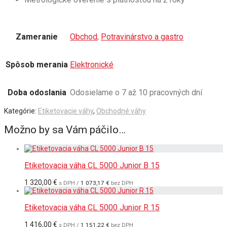
Zameranie
Obchod
,
Potravinárstvo a gastro
Spôsob merania
Elektronické
Doba odoslania
Odosielame o 7 až 10 pracovných dní
Kategórie:
Etiketovacie váhy
,
Obchodné váhy
Možno by sa Vám páčilo…
Etiketovacia váha CL 5000 Junior B 15
1 320,00
€
s DPH /
1 073,17
€
bez DPH
Etiketovacia váha CL 5000 Junior R 15
1 416,00
€
s DPH /
1 151,22
€
bez DPH