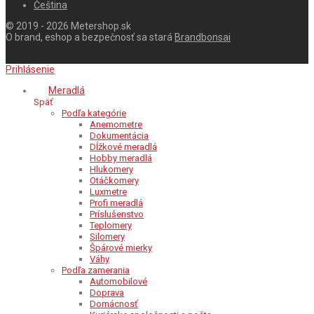
Čeština
© 2019 - 2026 Metershop.sk
O brand, eshop a bezpečnosť sa stará
Brandbonsai
Prihlásenie
Meradlá
Späť
Podľa kategórie
Anemometre
Dokumentácia
Dĺžkové meradlá
Hobby meradlá
Hlukomery
Otáčkomery
Luxmetre
Profi meradlá
Príslušenstvo
Teplomery
Silomery
Špárové mierky
Váhy
Podľa zamerania
Automobilové
Doprava
Domácnosť