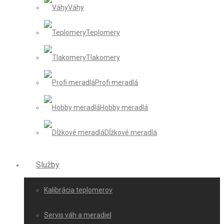
Váhy
Teplomery
Tlakomery
Profi meradlá
Hobby meradlá
Dĺžkové meradlá
Služby
Kalibrácia teplomerov
Servis váh a meradiel