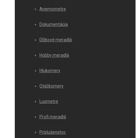
Anemometre
Dokumentácia
Dĺžkové meradlá
Hobby meradlá
Hlukomery
Otáčkomery
Luxmetre
Profi meradlá
Príslušenstvo