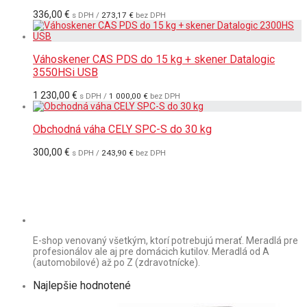
336,00
€
s DPH /
273,17
€
bez DPH
Váhoskener CAS PDS do 15 kg + skener Datalogic
3550HSi USB
1 230,00
€
s DPH /
1 000,00
€
bez DPH
Obchodná váha CELY SPC-S do 30 kg
300,00
€
s DPH /
243,90
€
bez DPH
E-shop venovaný všetkým, ktorí potrebujú merať. Meradlá pre
profesionálov ale aj pre domácich kutilov. Meradlá od A
(automobilové) až po Z (zdravotnícke).
Najlepšie hodnotené