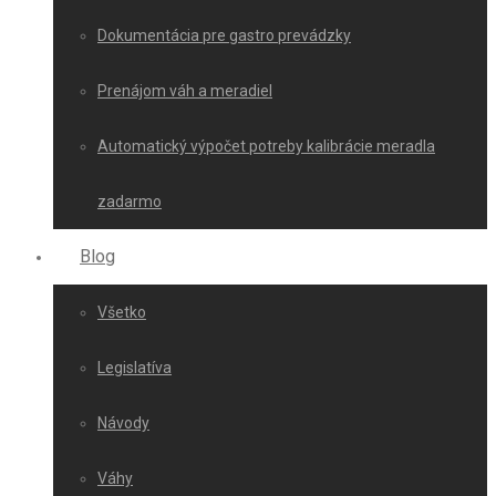
Dokumentácia pre gastro prevádzky
Prenájom váh a meradiel
Automatický výpočet potreby kalibrácie meradla
zadarmo
Blog
Všetko
Legislatíva
Návody
Váhy