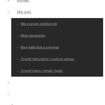
Kontakt
Môj účet
Môj zoznam obľúbených
Moje objednávky
Moje kalibrácie a overenia
Zmeniť fakturačnú / poštovú adresu
Zmeniť meno / email / heslo