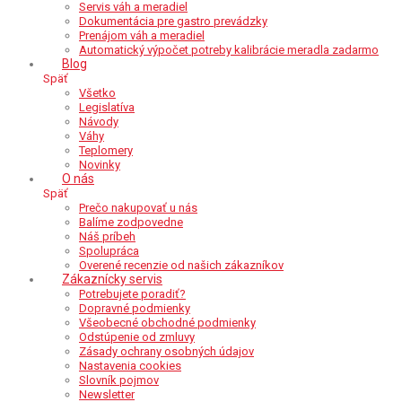
Servis váh a meradiel
Dokumentácia pre gastro prevádzky
Prenájom váh a meradiel
Automatický výpočet potreby kalibrácie meradla zadarmo
Blog
Späť
Všetko
Legislatíva
Návody
Váhy
Teplomery
Novinky
O nás
Späť
Prečo nakupovať u nás
Balíme zodpovedne
Náš príbeh
Spolupráca
Overené recenzie od našich zákazníkov
Zákaznícky servis
Potrebujete poradiť?
Dopravné podmienky
Všeobecné obchodné podmienky
Odstúpenie od zmluvy
Zásady ochrany osobných údajov
Nastavenia cookies
Slovník pojmov
Newsletter