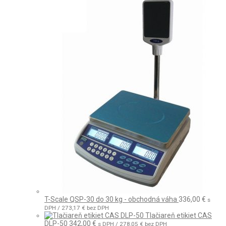
T-Scale QSP-30 do 30 kg - obchodná váha
336,00
€
s
DPH /
273,17
€
bez DPH
Tlačiareň etikiet CAS
DLP-50
342,00
€
s DPH /
278,05
€
bez DPH