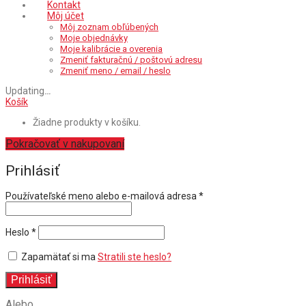
Kontakt
Môj účet
Môj zoznam obľúbených
Moje objednávky
Moje kalibrácie a overenia
Zmeniť fakturačnú / poštovú adresu
Zmeniť meno / email / heslo
Updating
…
Košík
Žiadne produkty v košíku.
Pokračovať v nakupovaní
Prihlásiť
Povinné
Používateľské meno alebo e-mailová adresa
*
Povinné
Heslo
*
Zapamätať si ma
Stratili ste heslo?
Prihlásiť
Alebo