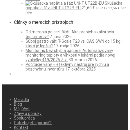
Skúšačka
napätia a fáz UNI-T UT22B-EU
21,60
€
s DPH /
17,56
€
bez
DPH
Články o meracích prístrojoch
Od merania po certifikát: Ako prebieha kalibrácia
teplomerov?
7. júna 2026
Súboj gastro váh: T-Scale T28 vs. CAS SWN do 15 kg –
ktorá je lepšia?
17. mája 2026
Monitoring bez chýb a papiera: Automatizovaný
monitoring teploty a vlhkosti v lekárni podľa novej
vyhlášky 419/2025 Z.z.
30. marca 2026
Počítacie váhy – efektívny nástroj pre rýchlu a
bezchybnú inventúru
17. októbra 2025
Meradlá
Blog
Môj účet
Zľavy a ponuky
Spolupráca
Potrebujete poradiť?
Kontakt