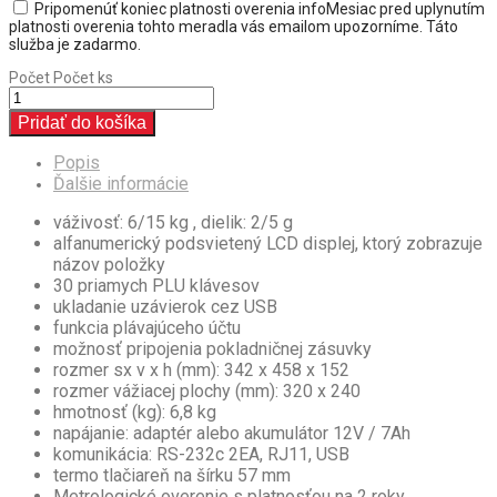
Pripomenúť koniec platnosti overenia
info
Mesiac pred uplynutím
platnosti overenia tohto meradla vás emailom upozorníme. Táto
služba je zadarmo.
Počet
Počet ks
Pridať do košíka
Popis
Ďalšie informácie
váživosť: 6/15 kg ,
dielik: 2/5 g
alfanumerický podsvietený LCD displej, ktorý zobrazuje
názov položky
30 priamych PLU klávesov
ukladanie uzávierok cez USB
funkcia plávajúceho účtu
možnosť pripojenia pokladničnej zásuvky
rozmer sx v x h (mm): 342 x 458 x 152
rozmer vážiacej plochy (mm): 320 x 240
hmotnosť (kg): 6,8 kg
napájanie: adaptér alebo
akumulátor 12V / 7Ah
komunikácia: RS-232c 2EA, RJ11, USB
termo tlačiareň na šírku 57 mm
Metrologické overenie s platnosťou na 2 roky