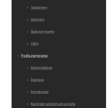
Teplomery
Silomery
Špárové mierky
Váhy
Podľa zamerania
Automobilové
Doprava
Domácnosť
Kuriérske spoločnosti a pošta