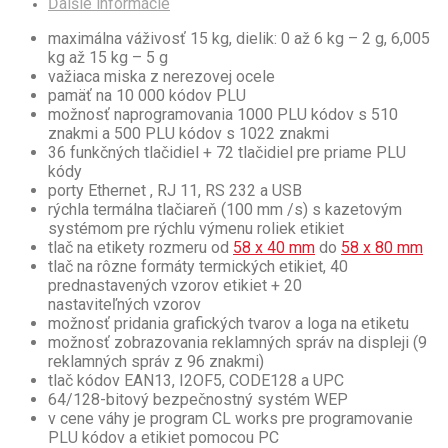
Ďalšie informácie
maximálna váživosť 15 kg, dielik: 0 až 6 kg – 2 g, 6,005
kg až 15 kg – 5 g
važiaca miska z nerezovej ocele
pamäť na 10 000 kódov PLU
možnosť naprogramovania 1000 PLU kódov s 510
znakmi a 500 PLU kódov s 1022 znakmi
36 funkčných tlačidiel + 72 tlačidiel pre priame PLU
kódy
porty Ethernet , RJ 11, RS 232 a USB
rýchla termálna tlačiareň (100 mm /s) s kazetovým
systémom pre rýchlu výmenu roliek etikiet
tlač na etikety rozmeru od
58 x 40 mm
do
58 x 80 mm
tlač na rôzne formáty termických etikiet, 40
prednastavených vzorov etikiet + 20
nastaviteľných vzorov
možnosť pridania grafických tvarov a loga na etiketu
možnosť zobrazovania reklamných správ na displeji (9
reklamných správ z 96 znakmi)
tlač kódov EAN13, I2OF5, CODE128 a UPC
64/128-bitový bezpečnostný systém WEP
v cene váhy je program CL works pre programovanie
PLU kódov a etikiet pomocou PC