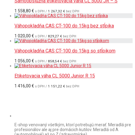
Samoobslužná etiketovacia váha CL 5000 JR – S
1 558,80
€
s DPH /
1 267,32
€
bez DPH
Váhopokladňa CAS CT-100 do 15kg bez stĺpika
1 020,00
€
s DPH /
829,27
€
bez DPH
Váhopokladňa CAS CT-100 do 15kg so stĺpikom
1 056,00
€
s DPH /
858,54
€
bez DPH
Etiketovacia váha CL 5000 Junior R 15
1 416,00
€
s DPH /
1 151,22
€
bez DPH
E-shop venovaný všetkým, ktorí potrebujú merať. Meradlá pre
profesionálov ale aj pre domácich kutilov. Meradlá od A
(automobilové) až po Z (zdravotnícke).