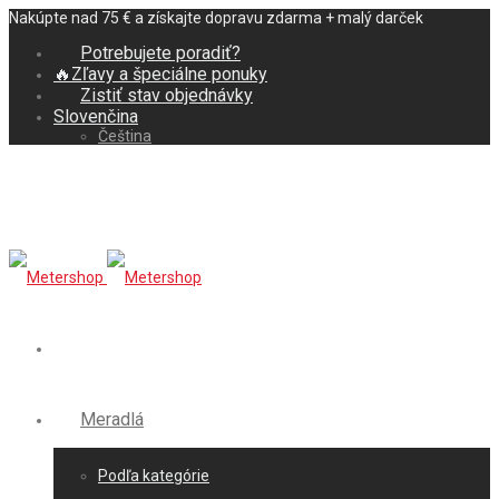
Nakúpte nad 75 € a získajte dopravu zdarma + malý darček
Potrebujete poradiť?
🔥Zľavy a špeciálne ponuky
Zistiť stav objednávky
Slovenčina
Čeština
Meradlá
Podľa kategórie