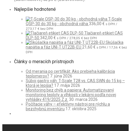
Najlepšie hodnotené
T-Scale
QSP-30 do 30 kg - obchodná váha
336,00
€
s DPH /
273,17
€
bez DPH
Tlačiareň etikiet CAS
DLP-50
342,00
€
s DPH /
278,05
€
bez DPH
Skúšačka
napätia a fáz UNI-T UT22B-EU
21,60
€
s DPH /
17,56
€
bez
DPH
Články o meracích prístrojoch
Od merania po certifikát: Ako prebieha kalibrácia
teplomerov?
7. júna 2026
Súboj gastro váh: T-Scale T28 vs. CAS SWN do 15 kg –
ktorá je lepšia?
17. mája 2026
Monitoring bez chýb a papiera: Automatizovaný
monitoring teploty a vlhkosti v lekárni podľa novej
vyhlášky 419/2025 Z.z.
30. marca 2026
Počítacie váhy – efektívny nástroj pre rýchlu a
bezchybnú inventúru
17. októbra 2025