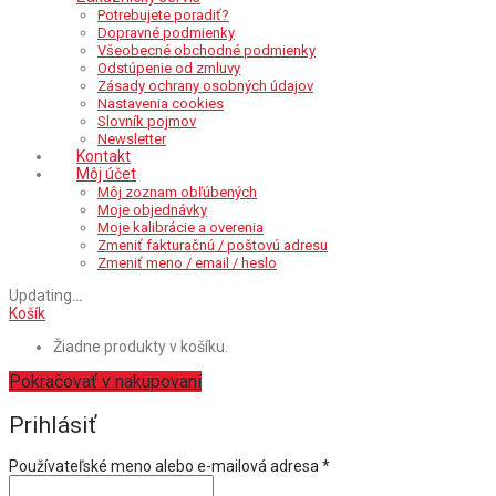
Potrebujete poradiť?
Dopravné podmienky
Všeobecné obchodné podmienky
Odstúpenie od zmluvy
Zásady ochrany osobných údajov
Nastavenia cookies
Slovník pojmov
Newsletter
Kontakt
Môj účet
Môj zoznam obľúbených
Moje objednávky
Moje kalibrácie a overenia
Zmeniť fakturačnú / poštovú adresu
Zmeniť meno / email / heslo
Updating
…
Košík
Žiadne produkty v košíku.
Pokračovať v nakupovaní
Prihlásiť
Povinné
Používateľské meno alebo e-mailová adresa
*