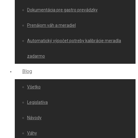
Dokumentácia pre gastro prevádzky
Prenájom váh a meradiel
Automatický výpočet potreby kalibrácie meradla
zadarmo
Blog
Všetko
Legislatíva
Návody
Váhy