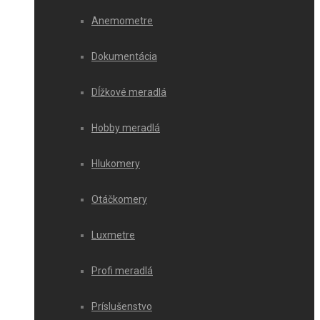
Anemometre
Dokumentácia
Dĺžkové meradlá
Hobby meradlá
Hlukomery
Otáčkomery
Luxmetre
Profi meradlá
Príslušenstvo