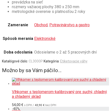
prevádzka na sieť
rozmery važiacej plochy 380 x 250 mm
metrologické overenie s platnosťou 2 roky
Zameranie
Obchod
,
Potravinárstvo a gastro
Spôsob merania
Elektronické
Doba odoslania
Odosielame o 2 až 5 pracovných dní
Katalógové číslo:
CL3000P
Kategória:
Etiketovacie váhy
Možno by sa Vám páčilo…
Vlhkomer s teplomerom-kalibrovaný pre suchý, chladný
a chladený sklad
54,00
€
s DPH /
43,90
€
bez DPH
-
40
%