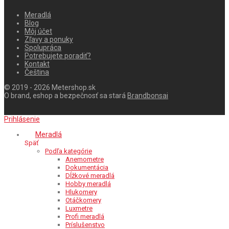
Meradlá
Blog
Môj účet
Zľavy a ponuky
Spolupráca
Potrebujete poradiť?
Kontakt
Čeština
© 2019 - 2026 Metershop.sk
O brand, eshop a bezpečnosť sa stará
Brandbonsai
Prihlásenie
Meradlá
Späť
Podľa kategórie
Anemometre
Dokumentácia
Dĺžkové meradlá
Hobby meradlá
Hlukomery
Otáčkomery
Luxmetre
Profi meradlá
Príslušenstvo