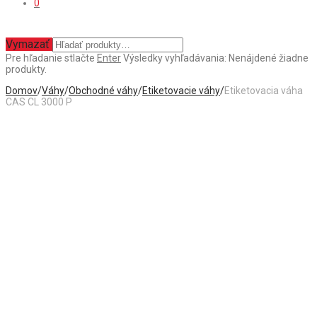
0
Vymazať
Pre hľadanie stlačte
Enter
Výsledky vyhľadávania:
Nenájdené žiadne
produkty.
Domov
/
Váhy
/
Obchodné váhy
/
Etiketovacie váhy
/
Etiketovacia váha
CAS CL 3000 P