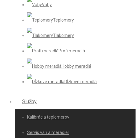
Váhy
Teplomery
Tlakomery
Profi meradlá
Hobby meradlá
Dĺžkové meradlá
Služby
Kalibrácia teplomerov
Servis váh a meradiel