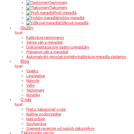
Teplomery
Tlakomery
Profi meradlá
Hobby meradlá
Dĺžkové meradlá
Služby
Späť
Kalibrácia teplomerov
Servis váh a meradiel
Dokumentácia pre gastro prevádzky
Prenájom váh a meradiel
Automatický výpočet potreby kalibrácie meradla zadarmo
Blog
Späť
Všetko
Legislatíva
Návody
Váhy
Teplomery
Novinky
O nás
Späť
Prečo nakupovať u nás
Balíme zodpovedne
Náš príbeh
Spolupráca
Overené recenzie od našich zákazníkov
Zákaznícky servis