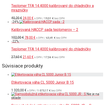
Teplomer TFA 14.4000 kalibrovaný do chladničky a
mrazničky
Pôvodná
Aktuálna
40,20
€
24,00
€
s DPH /
19,51
€
bez DPH
cena
cena
-
24
%
bola:
je:
40,20 €.
24,00 €.
Kalibrovaná HACCP sada teplomerov – 2
Pôvodná
Aktuálna
102,00
€
78,00
€
s DPH /
63,41
€
bez DPH
cena
cena
-
22
%
bola:
je:
102,00 €.
78,00 €.
Teplomer TFA 14.4000 kalibrovaný do chladničky
Pôvodná
Aktuálna
27,60
€
21,60
€
s DPH /
17,56
€
bez DPH
cena
cena
bola:
je:
Súvisiace produkty
27,60 €.
21,60 €.
Etiketovacia váha CL 5000 Junior B 15
1 320,00
€
s DPH /
1 073,17
€
bez DPH