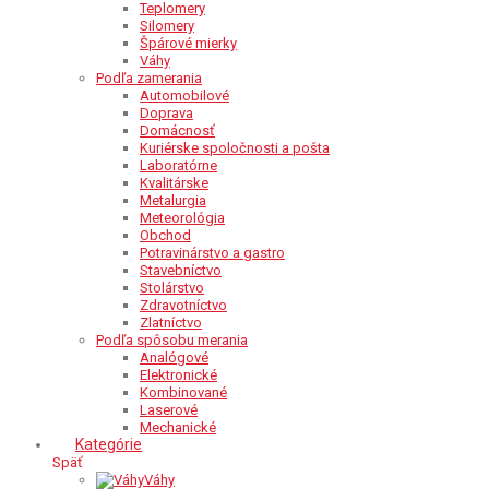
Teplomery
Silomery
Špárové mierky
Váhy
Podľa zamerania
Automobilové
Doprava
Domácnosť
Kuriérske spoločnosti a pošta
Laboratórne
Kvalitárske
Metalurgia
Meteorológia
Obchod
Potravinárstvo a gastro
Stavebníctvo
Stolárstvo
Zdravotníctvo
Zlatníctvo
Podľa spôsobu merania
Analógové
Elektronické
Kombinované
Laserové
Mechanické
Kategórie
Späť
Váhy