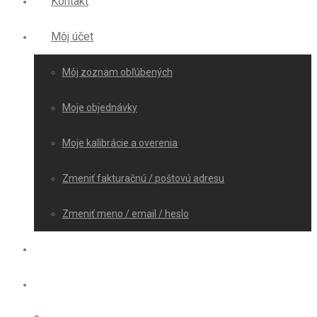
Kontakt
Môj účet
Môj zoznam obľúbených
Moje objednávky
Moje kalibrácie a overenia
Zmeniť fakturačnú / poštovú adresu
Zmeniť meno / email / heslo