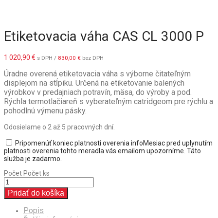
Etiketovacia váha CAS CL 3000 P
1 020,90
€
s DPH /
830,00
€
bez DPH
Úradne overená etiketovacia váha s výborne čitateľným
displejom na stĺpiku. Určená na etiketovanie balených
výrobkov v predajniach potravín, mäsa, do výroby a pod.
Rýchla termotlačiareň s vyberateľným catridgeom pre rýchlu a
pohodlnú výmenu pásky.
Odosielame o 2 až 5 pracovných dní.
Pripomenúť koniec platnosti overenia
info
Mesiac pred uplynutím
platnosti overenia tohto meradla vás emailom upozorníme. Táto
služba je zadarmo.
Počet
Počet ks
Pridať do košíka
Popis