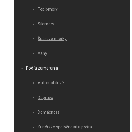
Teplomery
Silomery
Špárové mierky
Váhy
Podľa zamerania
Automobilové
Doprava
Domácnosť
Kuriérske spoločnosti a pošta