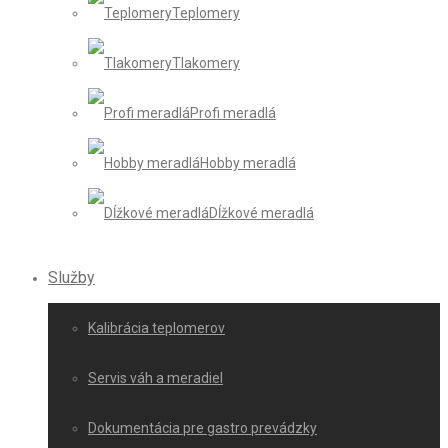
Teplomery
Tlakomery
Profi meradlá
Hobby meradlá
Dĺžkové meradlá
Služby
Kalibrácia teplomerov
Servis váh a meradiel
Dokumentácia pre gastro prevádzky