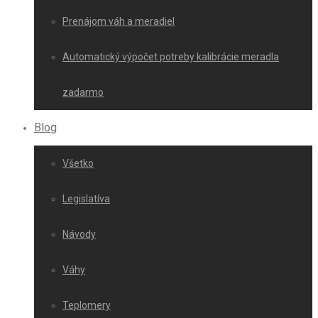
Prenájom váh a meradiel
Automatický výpočet potreby kalibrácie meradla
zadarmo
Blog
Všetko
Legislatíva
Návody
Váhy
Teplomery