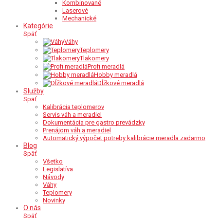
Kombinované
Laserové
Mechanické
Kategórie
Späť
Váhy
Teplomery
Tlakomery
Profi meradlá
Hobby meradlá
Dĺžkové meradlá
Služby
Späť
Kalibrácia teplomerov
Servis váh a meradiel
Dokumentácia pre gastro prevádzky
Prenájom váh a meradiel
Automatický výpočet potreby kalibrácie meradla zadarmo
Blog
Späť
Všetko
Legislatíva
Návody
Váhy
Teplomery
Novinky
O nás
Späť