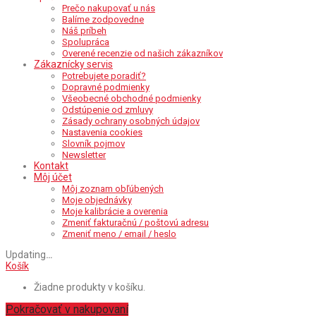
Prečo nakupovať u nás
Balíme zodpovedne
Náš príbeh
Spolupráca
Overené recenzie od našich zákazníkov
Zákaznícky servis
Potrebujete poradiť?
Dopravné podmienky
Všeobecné obchodné podmienky
Odstúpenie od zmluvy
Zásady ochrany osobných údajov
Nastavenia cookies
Slovník pojmov
Newsletter
Kontakt
Môj účet
Môj zoznam obľúbených
Moje objednávky
Moje kalibrácie a overenia
Zmeniť fakturačnú / poštovú adresu
Zmeniť meno / email / heslo
Updating
…
Košík
Žiadne produkty v košíku.
Pokračovať v nakupovaní