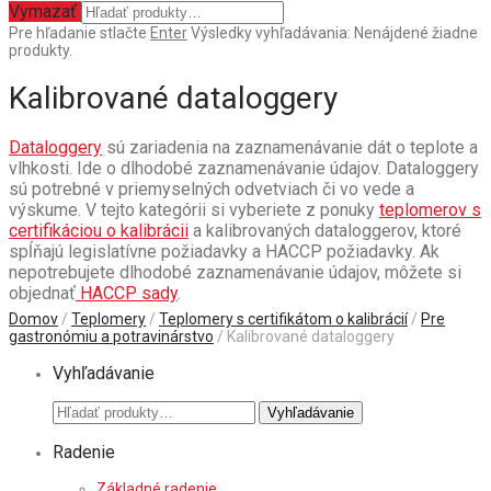
Vymazať
Pre hľadanie stlačte
Enter
Výsledky vyhľadávania:
Nenájdené žiadne
produkty.
Kalibrované dataloggery
Dataloggery
sú zariadenia na zaznamenávanie dát o teplote a
vlhkosti. Ide o dlhodobé zaznamenávanie údajov. Dataloggery
sú potrebné v priemyselných odvetviach či vo vede a
výskume. V tejto kategórii si vyberiete z ponuky
teplomerov s
certifikáciou o kalibrácii
a kalibrovaných dataloggerov, ktoré
spĺňajú legislatívne požiadavky a HACCP požiadavky. Ak
nepotrebujete dlhodobé zaznamenávanie údajov, môžete si
objednať
HACCP sady
.
Domov
/
Teplomery
/
Teplomery s certifikátom o kalibrácií
/
Pre
gastronómiu a potravinárstvo
/ Kalibrované dataloggery
Vyhľadávanie
Hľadať:
Vyhľadávanie
Radenie
Základné radenie