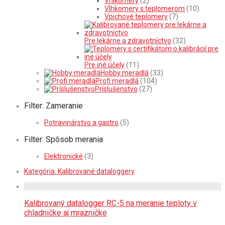
Vhlkomery
(2)
Vlhkomery s teplomerom
(10)
Vpichové teplomery
(7)
Pre lekárne a zdravotníctvo
(32)
Pre iné účely
(11)
Hobby meradlá
(33)
Profi meradlá
(104)
Príslušenstvo
(27)
Filter: Zameranie
Potravinárstvo a gastro
(5)
Filter: Spôsob merania
Elektronické
(3)
Kategória:
Kalibrované dataloggery
Kalibrovaný datalogger RC-5 na meranie teploty v
chladničke aj mrazničke