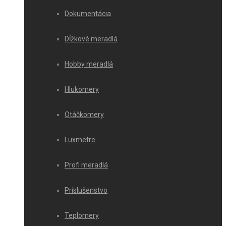
Dokumentácia
Dĺžkové meradlá
Hobby meradlá
Hlukomery
Otáčkomery
Luxmetre
Profi meradlá
Príslušenstvo
Teplomery