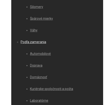
Silomery
Špárové mierky
Váhy
Podľa zamerania
Automobilové
Doprava
Domácnosť
Kuriérske spoločnosti a pošta
Laboratórne