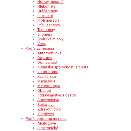
Hobby meradlá
Hlukomery
Otáčkomery
Luxmetre
Profi meradlá
Príslušenstvo
Teplomery
Silomery
Špárové mierky
Váhy
Podľa zamerania
Automobilové
Doprava
Domácnosť
Kuriérske spoločnosti a pošta
Laboratórne
Kvalitárske
Metalurgia
Meteorológia
Obchod
Potravinárstvo a gastro
Stavebníctvo
Stolárstvo
Zdravotníctvo
Zlatníctvo
Podľa spôsobu merania
Analógové
Elektronické