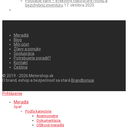
Počítacie váhy – efektívny nástroj pre rýchlu a
bezchybnú inventúru
17. októbra 2025
Meradlá
Blog
Môj účet
Zľavy a ponuky
Spolupráca
Potrebujete poradiť?
Kontakt
Čeština
© 2019 - 2026 Metershop.sk
O brand, eshop a bezpečnosť sa stará
Brandbonsai
Prihlásenie
Meradlá
Späť
Podľa kategórie
Anemometre
Dokumentácia
Dĺžkové meradlá