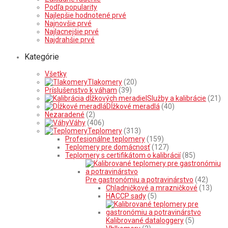
Podľa popularity
Najlepšie hodnotené prvé
Najnovšie prvé
Najlacnejšie prvé
Najdrahšie prvé
Kategórie
Všetky
Tlakomery
(20)
Príslušenstvo k váham
(39)
Služby a kalibrácie
(21)
Dĺžkové meradlá
(40)
Nezaradené
(2)
Váhy
(406)
Teplomery
(313)
Profesionálne teplomery
(159)
Teplomery pre domácnosť
(127)
Teplomery s certifikátom o kalibrácií
(85)
Pre gastronómiu a potravinárstvo
(42)
Chladničkové a mrazničkové
(13)
HACCP sady
(5)
Kalibrované dataloggery
(5)