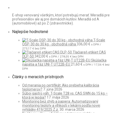
E-shop venovaný všetkým, ktorí potrebujú merať. Meradlá pre
profesionálov ale aj pre domácich kutilov. Meradlá od A
(automobilové) až po Z (zdravotnícke).
Najlepšie hodnotené
T-Scale
QSP-30 do 30 kg - obchodná váha
336,00
€
s DPH /
273,17
€
bez DPH
Tlačiareň etikiet CAS
DLP-50
342,00
€
s DPH /
278,05
€
bez DPH
Skúšačka
napätia a fáz UNI-T UT22B-EU
21,60
€
s DPH /
17,56
€
bez
DPH
Články o meracích prístrojoch
Od merania po certifikát: Ako prebieha kalibrácia
teplomerov?
7. júna 2026
Súboj gastro váh: T-Scale T28 vs. CAS SWN do 15 kg –
ktorá je lepšia?
17. mája 2026
Monitoring bez chýb a papiera: Automatizovaný
monitoring teploty a vlhkosti v lekárni podľa novej
vyhlášky 419/2025 Z.z.
30. marca 2026