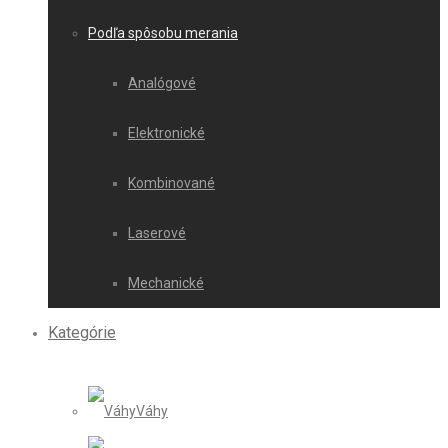
Podľa spôsobu merania
Analógové
Elektronické
Kombinované
Laserové
Mechanické
Kategórie
Váhy