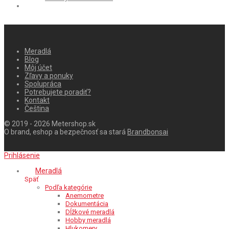
Meradlá
Blog
Môj účet
Zľavy a ponuky
Spolupráca
Potrebujete poradiť?
Kontakt
Čeština
© 2019 - 2026 Metershop.sk
O brand, eshop a bezpečnosť sa stará
Brandbonsai
Prihlásenie
Meradlá
Späť
Podľa kategórie
Anemometre
Dokumentácia
Dĺžkové meradlá
Hobby meradlá
Hlukomery