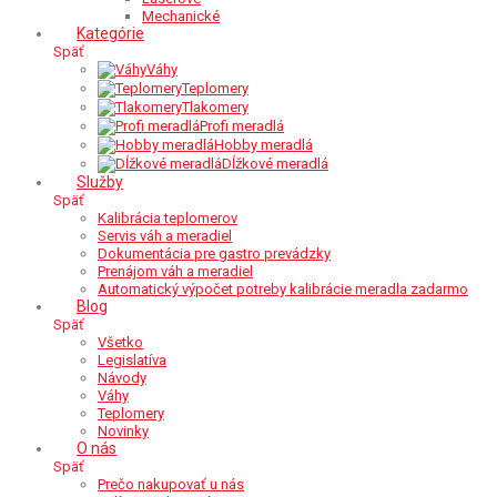
Mechanické
Kategórie
Späť
Váhy
Teplomery
Tlakomery
Profi meradlá
Hobby meradlá
Dĺžkové meradlá
Služby
Späť
Kalibrácia teplomerov
Servis váh a meradiel
Dokumentácia pre gastro prevádzky
Prenájom váh a meradiel
Automatický výpočet potreby kalibrácie meradla zadarmo
Blog
Späť
Všetko
Legislatíva
Návody
Váhy
Teplomery
Novinky
O nás
Späť
Prečo nakupovať u nás