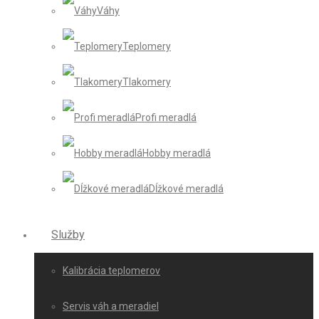
Váhy
Teplomery
Tlakomery
Profi meradlá
Hobby meradlá
Dĺžkové meradlá
Služby
Kalibrácia teplomerov
Servis váh a meradiel