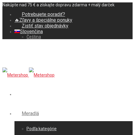
Nakúpte nad 75 € a získajte dopravu zdarma + malý darček
Potrebujete poradiť?
🔥Zľavy a špeciálne ponuky
Zistiť stav objednávky
Slovenčina
Čeština
Meradlá
Podľa kategórie