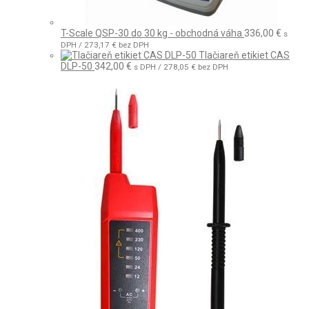
T-Scale QSP-30 do 30 kg - obchodná váha
336,00
€
s
DPH /
273,17
€
bez DPH
Tlačiareň etikiet CAS
DLP-50
342,00
€
s DPH /
278,05
€
bez DPH