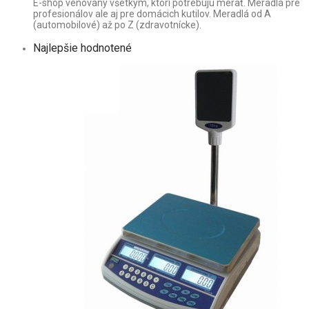
E-shop venovaný všetkým, ktorí potrebujú merať. Meradlá pre
profesionálov ale aj pre domácich kutilov. Meradlá od A
(automobilové) až po Z (zdravotnícke).
Najlepšie hodnotené