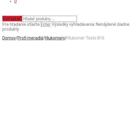
0
Vymazať
Pre hľadanie stlačte
Enter
Výsledky vyhľadávania:
Nenájdené žiadne
produkty.
Domov
/
Profi meradlá
/
Hlukomery
/
Hlukomer Testo 816