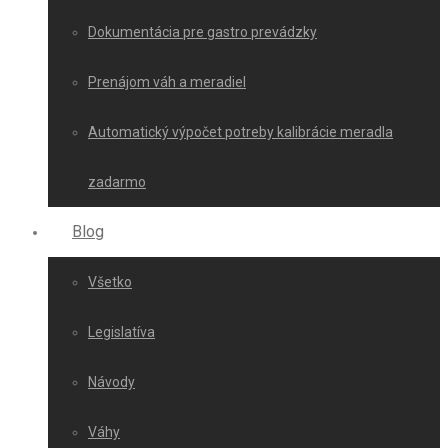
Dokumentácia pre gastro prevádzky
Prenájom váh a meradiel
Automatický výpočet potreby kalibrácie meradla
zadarmo
Blog
Všetko
Legislatíva
Návody
Váhy