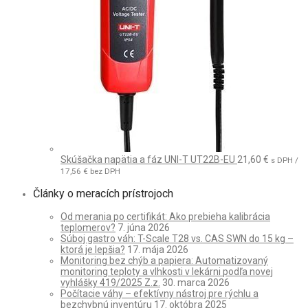
Skúšačka napätia a fáz UNI-T UT22B-EU
21,60
€
s DPH /
17,56
€
bez DPH
Články o meracích prístrojoch
Od merania po certifikát: Ako prebieha kalibrácia
teplomerov?
7. júna 2026
Súboj gastro váh: T-Scale T28 vs. CAS SWN do 15 kg –
ktorá je lepšia?
17. mája 2026
Monitoring bez chýb a papiera: Automatizovaný
monitoring teploty a vlhkosti v lekárni podľa novej
vyhlášky 419/2025 Z.z.
30. marca 2026
Počítacie váhy – efektívny nástroj pre rýchlu a
bezchybnú inventúru
17. októbra 2025