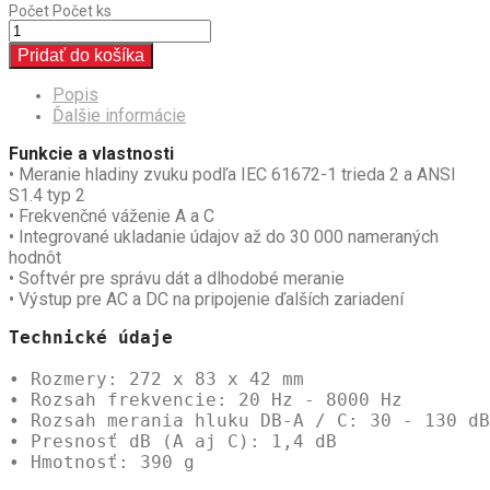
Počet
Počet ks
Pridať do košíka
Popis
Ďalšie informácie
Funkcie a vlastnosti
• Meranie hladiny zvuku podľa IEC 61672-1 trieda 2 a ANSI
S1.4 typ 2
• Frekvenčné váženie A a C
• Integrované ukladanie údajov až do 30 000 nameraných
hodnôt
• Softvér pre správu dát a dlhodobé meranie
• Výstup pre AC a DC na pripojenie ďalších zariadení
Technické údaje
• Rozmery: 272 x 83 x 42 mm

• Rozsah frekvencie: 20 Hz - 8000 Hz

• Rozsah merania hluku DB-A / C: 30 - 130 dB

• Presnosť dB (A aj C): 1,4 dB

• Hmotnosť: 390 g