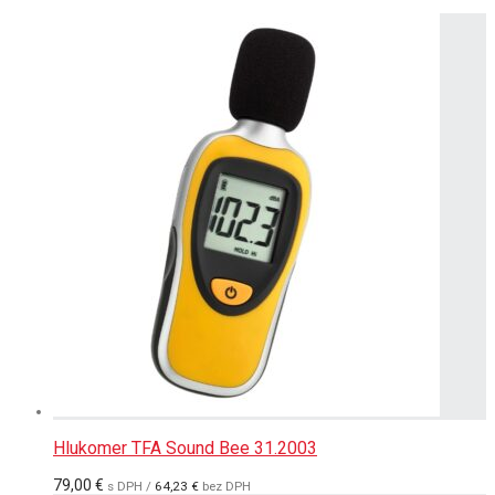
Hlukomer TFA Sound Bee 31.2003
79,00
€
s DPH /
64,23
€
bez DPH