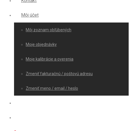
Kontakt
Môj účet
Môj zoznam obľúbených
Moje objednávky
Moje kalibrácie a overenia
Zmeniť fakturačnú / poštovú adresu
Zmeniť meno / email / heslo