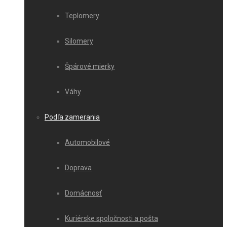
Teplomery
Silomery
Špárové mierky
Váhy
Podľa zamerania
Automobilové
Doprava
Domácnosť
Kuriérske spoločnosti a pošta