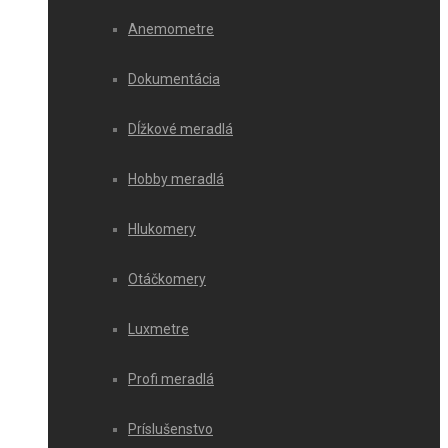
Anemometre
Dokumentácia
Dĺžkové meradlá
Hobby meradlá
Hlukomery
Otáčkomery
Luxmetre
Profi meradlá
Príslušenstvo