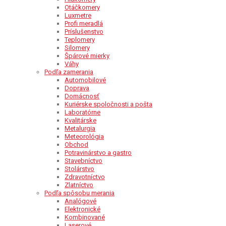
Otáčkomery
Luxmetre
Profi meradlá
Príslušenstvo
Teplomery
Silomery
Špárové mierky
Váhy
Podľa zamerania
Automobilové
Doprava
Domácnosť
Kuriérske spoločnosti a pošta
Laboratórne
Kvalitárske
Metalurgia
Meteorológia
Obchod
Potravinárstvo a gastro
Stavebníctvo
Stolárstvo
Zdravotníctvo
Zlatníctvo
Podľa spôsobu merania
Analógové
Elektronické
Kombinované
Laserové