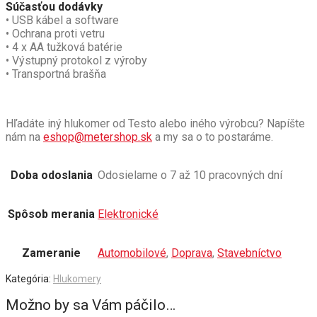
Súčasťou dodávky
• USB kábel a software
• Ochrana proti vetru
• 4 x AA tužková batérie
• Výstupný protokol z výroby
• Transportná brašňa
Hľadáte iný hlukomer od Testo alebo iného výrobcu? Napíšte
nám na
eshop@metershop.sk
a my sa o to postaráme.
Doba odoslania
Odosielame o 7 až 10 pracovných dní
Spôsob merania
Elektronické
Zameranie
Automobilové
,
Doprava
,
Stavebníctvo
Kategória:
Hlukomery
Možno by sa Vám páčilo…