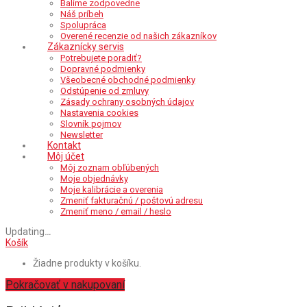
Balíme zodpovedne
Náš príbeh
Spolupráca
Overené recenzie od našich zákazníkov
Zákaznícky servis
Potrebujete poradiť?
Dopravné podmienky
Všeobecné obchodné podmienky
Odstúpenie od zmluvy
Zásady ochrany osobných údajov
Nastavenia cookies
Slovník pojmov
Newsletter
Kontakt
Môj účet
Môj zoznam obľúbených
Moje objednávky
Moje kalibrácie a overenia
Zmeniť fakturačnú / poštovú adresu
Zmeniť meno / email / heslo
Updating
…
Košík
Žiadne produkty v košíku.
Pokračovať v nakupovaní