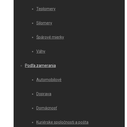
Teplomery
Silomery
Špárové mierky
Váhy
Podľa zamerania
Automobilové
Doprava
Domácnosť
Kuriérske spoločnosti a pošta