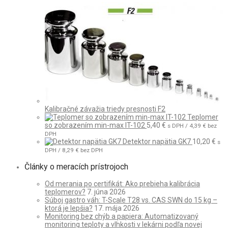
Kalibračné závažia triedy presnosti F2
Teplomer
so zobrazením min-max IT-102
5,40
€
s DPH /
4,39
€
bez
DPH
Detektor napätia GK7
10,20
€
s
DPH /
8,29
€
bez DPH
Články o meracích prístrojoch
Od merania po certifikát: Ako prebieha kalibrácia
teplomerov?
7. júna 2026
Súboj gastro váh: T-Scale T28 vs. CAS SWN do 15 kg –
ktorá je lepšia?
17. mája 2026
Monitoring bez chýb a papiera: Automatizovaný
monitoring teploty a vlhkosti v lekárni podľa novej