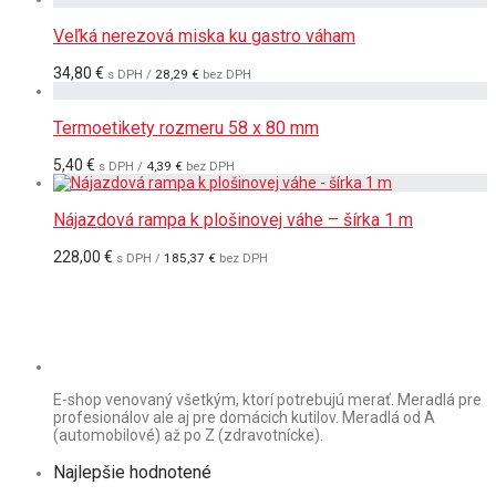
Veľká nerezová miska ku gastro váham
34,80
€
s DPH /
28,29
€
bez DPH
Termoetikety rozmeru 58 x 80 mm
5,40
€
s DPH /
4,39
€
bez DPH
Nájazdová rampa k plošinovej váhe – šírka 1 m
228,00
€
s DPH /
185,37
€
bez DPH
E-shop venovaný všetkým, ktorí potrebujú merať. Meradlá pre
profesionálov ale aj pre domácich kutilov. Meradlá od A
(automobilové) až po Z (zdravotnícke).
Najlepšie hodnotené