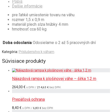
Popis
Ďalšie informácie
pre ľahké umiestenie tovaru na váhu
rozmer 1,5 x 0,9 m
materiál plech slza hrúbky 4 mm
hmotnosť cca 60 kg
Doba odoslania
Odosielame o 2 až 5 pracovných dní
Kategória:
Príslušenstvo k váham
Súvisiace produkty
Nájazdová rampa k plošinovej váhe – šírka 1,2 m
264,00
€
s DPH /
214,63
€
bez DPH
Prepäťová ochrana
8,40
€
s DPH /
6,83
€
bez DPH