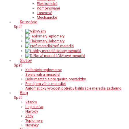
Elektronické
Kombinované
Laserové
Mechanické
Kategórie
Späť
Váhy
Teplomery
Tlakomery
Profi meradlá
Hobby meradlá
Dĺžkové meradlá
Služby
Späť
Kalibrácia teplomerov
Servis váh a meradiel
Dokumentácia pre gastro prevádzky
Prenájom váh a meradiel
Automatický výpočet potreby kalibrácie meradla zadarmo
Blog
Späť
Všetko
Legislatíva
Návody
Váhy
Teplomery
Novinky