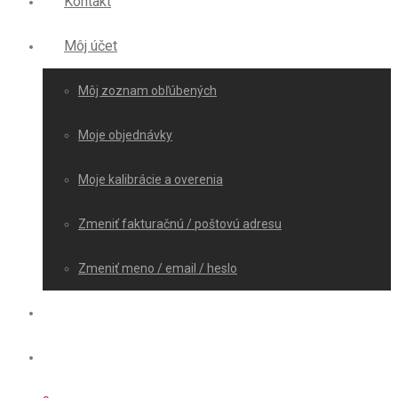
Kontakt
Môj účet
Môj zoznam obľúbených
Moje objednávky
Moje kalibrácie a overenia
Zmeniť fakturačnú / poštovú adresu
Zmeniť meno / email / heslo