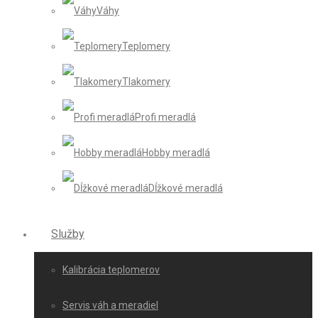
Váhy
Teplomery
Tlakomery
Profi meradlá
Hobby meradlá
Dĺžkové meradlá
Služby
Kalibrácia teplomerov
Servis váh a meradiel