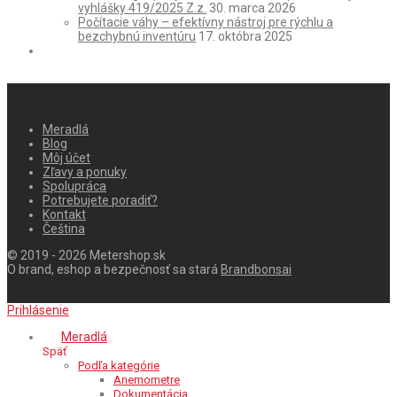
vyhlášky 419/2025 Z.z.
30. marca 2026
Počítacie váhy – efektívny nástroj pre rýchlu a
bezchybnú inventúru
17. októbra 2025
Meradlá
Blog
Môj účet
Zľavy a ponuky
Spolupráca
Potrebujete poradiť?
Kontakt
Čeština
© 2019 - 2026 Metershop.sk
O brand, eshop a bezpečnosť sa stará
Brandbonsai
Prihlásenie
Meradlá
Späť
Podľa kategórie
Anemometre
Dokumentácia