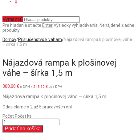
0
Vymazať
Pre hľadanie stlačte
Enter
Výsledky vyhľadávania:
Nenájdené žiadne
produkty.
Domov
/
Príslušenstvo k váham
/
Nájazdová rampa k plošinovej váhe
– šírka 1,5 m
Nájazdová rampa k plošinovej
váhe – šírka 1,5 m
300,00
€
s DPH /
243,90
€
bez DPH
Nájazdová rampa k plošinovej váhe – šírka 1,5 m
Odosielame o 2 až 5 pracovných dní.
Počet
Počet ks
Pridať do košíka