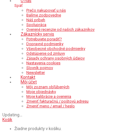
O nás
Späť
Prečo nakupovať u nás
Balíme zodpovedne
Náš príbeh
Spolupráca
Overené recenzie od našich zákazníkov
Zákaznícky servis
Potrebujete poradiť?
Dopravné podmienky
Všeobecné obchodné podmienky
Odstúpenie od zmluvy
Zásady ochrany osobných údajov
Nastavenia cookies
Slovník pojmov
Newsletter
Kontakt
Môj účet
Môj zoznam obľúbených
Moje objednávky
Moje kalibrácie a overenia
Zmeniť fakturačnú / poštovú adresu
Zmeniť meno / email / heslo
Updating
…
Košík
Žiadne produkty v košíku.