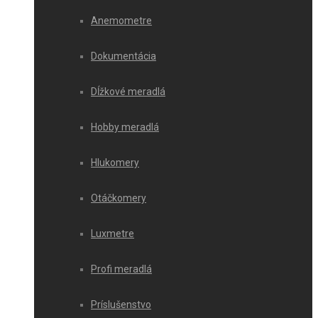
Anemometre
Dokumentácia
Dĺžkové meradlá
Hobby meradlá
Hlukomery
Otáčkomery
Luxmetre
Profi meradlá
Príslušenstvo