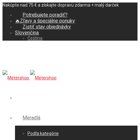
Nakúpte nad 75 € a získajte dopravu zdarma + malý darček
Potrebujete poradiť?
🔥Zľavy a špeciálne ponuky
Zistiť stav objednávky
Slovenčina
Čeština
Meradlá
Podľa kategórie