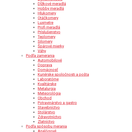
Dĺžkové meradlá
Hobby meradlá
Hlukomery
Otáčkomery
Luxmetre
Profi meradlá
Príslušenstvo
Teplomery
Silomery
Špárové mierky
Váhy
Podľa zamerania
Automobilové
Doprava
Domácnosť
Kuriérske spoločnosti a pošta
Laboratórne
Kvalitárske
Metalurgia
Meteorológia
Obchod
Potravinárstvo a gastro
Stavebníctvo
Stolárstvo
Zdravotníctvo
Zlatníctvo
Podľa spôsobu merania
Analógové