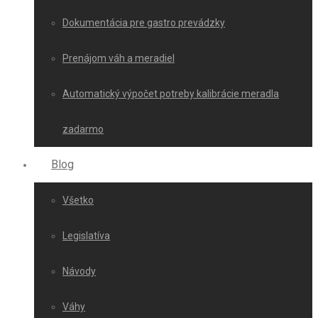
Dokumentácia pre gastro prevádzky
Prenájom váh a meradiel
Automatický výpočet potreby kalibrácie meradla
zadarmo
Blog
Všetko
Legislatíva
Návody
Váhy