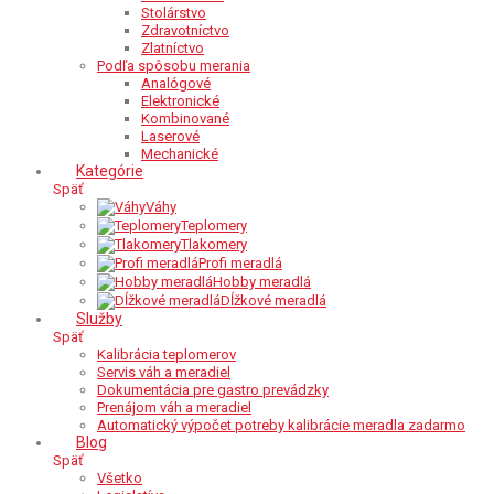
Stolárstvo
Zdravotníctvo
Zlatníctvo
Podľa spôsobu merania
Analógové
Elektronické
Kombinované
Laserové
Mechanické
Kategórie
Späť
Váhy
Teplomery
Tlakomery
Profi meradlá
Hobby meradlá
Dĺžkové meradlá
Služby
Späť
Kalibrácia teplomerov
Servis váh a meradiel
Dokumentácia pre gastro prevádzky
Prenájom váh a meradiel
Automatický výpočet potreby kalibrácie meradla zadarmo
Blog
Späť
Všetko