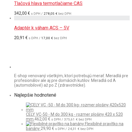
Tlačová hlava termotlačiarne CAS
342,00
€
s DPH /
278,05
€
bez DPH
Adaptér k váham ACS – 5V
20,91
€
s DPH /
17,00
€
bez DPH
E-shop venovaný všetkým, ktorí potrebujú merať. Meradlá pre
profesionálov ale aj pre domácich kutilov. Meradlá od A
(automobilové) až po Z (zdravotnícke).
Najlepšie hodnotené
CELY VC-50 - M do 300 kg - rozmer plošiny 420 x 520
mm
462,00
€
s DPH /
375,61
€
bez DPH
Flexibilné pravítko na
banány
29,90
€
s DPH /
24,31
€
bez DPH