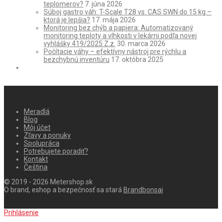
teplomerov?
7. júna 2026
Súboj gastro váh: T-Scale T28 vs. CAS SWN do 15 kg –
ktorá je lepšia?
17. mája 2026
Monitoring bez chýb a papiera: Automatizovaný
monitoring teploty a vlhkosti v lekárni podľa novej
vyhlášky 419/2025 Z.z.
30. marca 2026
Počítacie váhy – efektívny nástroj pre rýchlu a
bezchybnú inventúru
17. októbra 2025
Meradlá
Blog
Môj účet
Zľavy a ponuky
Spolupráca
Potrebujete poradiť?
Kontakt
Čeština
© 2019 - 2026 Metershop.sk
O brand, eshop a bezpečnosť sa stará
Brandbonsai
Prihlásenie