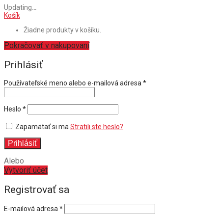
Updating
…
Košík
Žiadne produkty v košíku.
Pokračovať v nakupovaní
Prihlásiť
Povinné
Používateľské meno alebo e-mailová adresa
*
Povinné
Heslo
*
Zapamätať si ma
Stratili ste heslo?
Prihlásiť
Alebo
Vytvoriť účet
Registrovať sa
E-mailová adresa
*