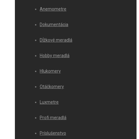
Anemometre
Dokumentácia
Dĺžkové meradlá
Hobby meradlá
Hlukomery
Otáčkomery
Luxmetre
Profi meradlá
Príslušenstvo