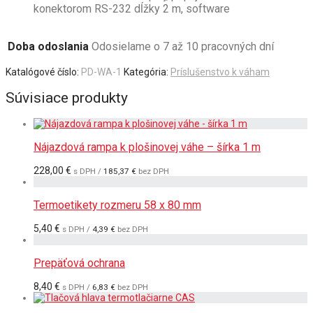
konektorom RS-232 dĺžky 2 m, software
Doba odoslania
Odosielame o 7 až 10 pracovných dní
Katalógové číslo:
PD-WA-1
Kategória:
Príslušenstvo k váham
Súvisiace produkty
Nájazdová rampa k plošinovej váhe – šírka 1 m
228,00
€
s DPH /
185,37
€
bez DPH
Termoetikety rozmeru 58 x 80 mm
5,40
€
s DPH /
4,39
€
bez DPH
Prepäťová ochrana
8,40
€
s DPH /
6,83
€
bez DPH