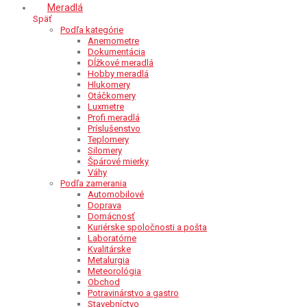
Meradlá
Späť
Podľa kategórie
Anemometre
Dokumentácia
Dĺžkové meradlá
Hobby meradlá
Hlukomery
Otáčkomery
Luxmetre
Profi meradlá
Príslušenstvo
Teplomery
Silomery
Špárové mierky
Váhy
Podľa zamerania
Automobilové
Doprava
Domácnosť
Kuriérske spoločnosti a pošta
Laboratórne
Kvalitárske
Metalurgia
Meteorológia
Obchod
Potravinárstvo a gastro
Stavebníctvo