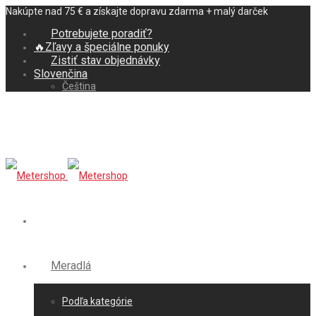
Nakúpte nad 75 € a získajte dopravu zdarma + malý darček
Potrebujete poradiť?
🔥Zľavy a špeciálne ponuky
Zistiť stav objednávky
Slovenčina
Čeština
Meradlá
Podľa kategórie