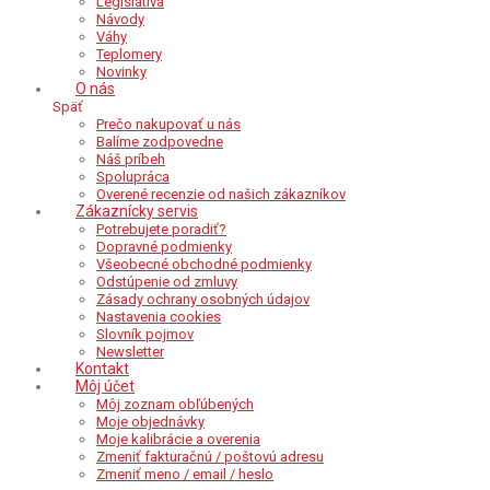
Legislatíva
Návody
Váhy
Teplomery
Novinky
O nás
Späť
Prečo nakupovať u nás
Balíme zodpovedne
Náš príbeh
Spolupráca
Overené recenzie od našich zákazníkov
Zákaznícky servis
Potrebujete poradiť?
Dopravné podmienky
Všeobecné obchodné podmienky
Odstúpenie od zmluvy
Zásady ochrany osobných údajov
Nastavenia cookies
Slovník pojmov
Newsletter
Kontakt
Môj účet
Môj zoznam obľúbených
Moje objednávky
Moje kalibrácie a overenia
Zmeniť fakturačnú / poštovú adresu
Zmeniť meno / email / heslo