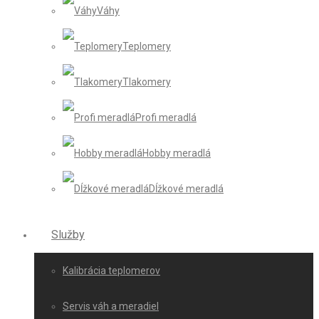
Váhy
Teplomery
Tlakomery
Profi meradlá
Hobby meradlá
Dĺžkové meradlá
Služby
Kalibrácia teplomerov
Servis váh a meradiel