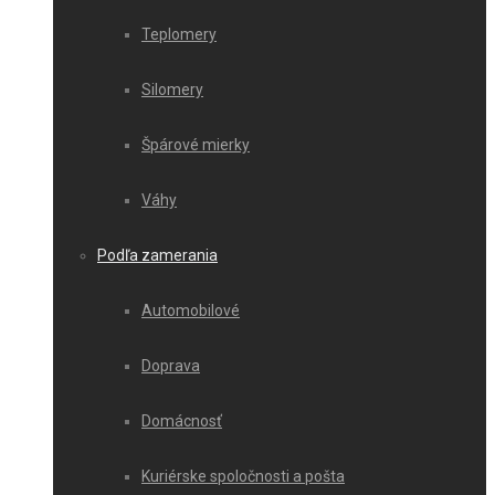
Teplomery
Silomery
Špárové mierky
Váhy
Podľa zamerania
Automobilové
Doprava
Domácnosť
Kuriérske spoločnosti a pošta