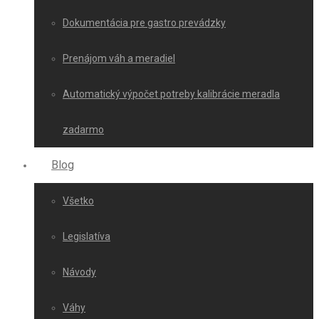
Dokumentácia pre gastro prevádzky
Prenájom váh a meradiel
Automatický výpočet potreby kalibrácie meradla
zadarmo
Blog
Všetko
Legislatíva
Návody
Váhy