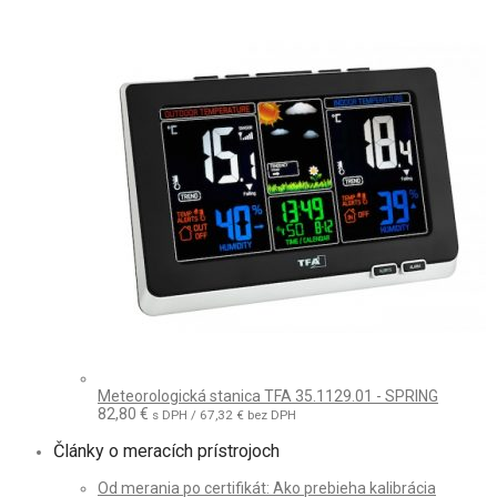
Meteorologická stanica TFA 35.1129.01 - SPRING
82,80
€
s DPH /
67,32
€
bez DPH
Články o meracích prístrojoch
Od merania po certifikát: Ako prebieha kalibrácia