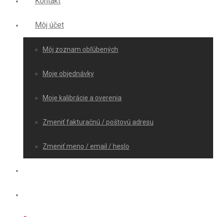
Kontakt
Môj účet
Môj zoznam obľúbených
Moje objednávky
Moje kalibrácie a overenia
Zmeniť fakturačnú / poštovú adresu
Zmeniť meno / email / heslo