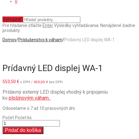
0
Vymazať
Pre hľadanie stlačte
Enter
Výsledky vyhľadávania:
Nenájdené žiadne
produkty.
Domov
/
Príslušenstvo k váham
/
Prídavný LED displej WA-1
Prídavný LED displej WA-1
553,50
€
s DPH /
450,00
€
bez DPH
Prídavný externý LED displej vhodný k pripojeniu
ku
plošinovým váham.
Odosielame o 7 až 10 pracovných dní.
Počet
Počet ks
Pridať do košíka