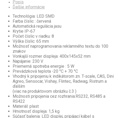
Popis
Ďalšie informácie
Technológia: LED SMD
Farba číslic : červená
Automatická regulácia jasu
Krytie IP-67
Počet číslic v riadku: 8
Výška číslic: 65 mm
Možnosť naprogramovania reklamného textu do 100
znakov
Vonkajší rozmer displeja: 400x145x52 mm
Napájanie: 230 V
Priemerná spotreba energie : 5 W
Prevádzková teplota -20 °C + 70 °C
Vhodný k pripojeniu k indikátorom zn. T-scale, CAS, Dini
Agreo, Sensocar, Vishay, Flintec, Radwag, Ristrum a
ďalším
(viac na produktovom obrázku č.3 )
Možnosti pripojenia cez rozhrania:RS232, RS485 a
RS422
Materiál: plast
Hmotnosť displeja: 1,5 kg
Súčasť balenia: LED displej, pripájací kábel s