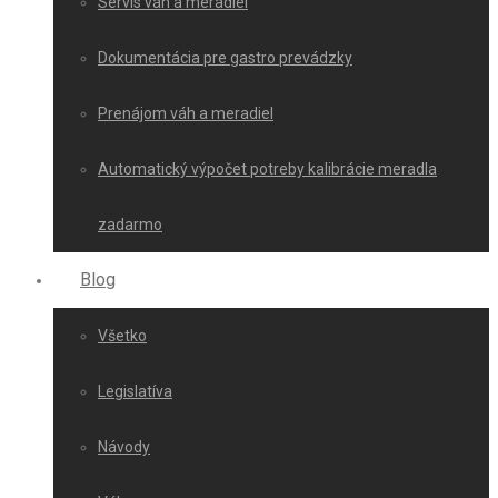
Servis váh a meradiel
Dokumentácia pre gastro prevádzky
Prenájom váh a meradiel
Automatický výpočet potreby kalibrácie meradla
zadarmo
Blog
Všetko
Legislatíva
Návody