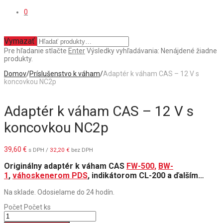
0
Vymazať
Pre hľadanie stlačte
Enter
Výsledky vyhľadávania:
Nenájdené žiadne
produkty.
Domov
/
Príslušenstvo k váham
/
Adaptér k váham CAS – 12 V s
koncovkou NC2p
Adaptér k váham CAS – 12 V s
koncovkou NC2p
39,60
€
s DPH /
32,20
€
bez DPH
Originálny adaptér k váham CAS
FW-500,
BW-
1
,
váhoskenerom PDS
, indikátorom CL-200 a ďalším…
Na sklade. Odosielame do 24 hodín.
Počet
Počet ks