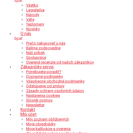
Späť
Všetko
Legislatíva
Návody
Váhy
Teplomery
Novinky
O nás
Späť
Prečo nakupovať u nás
Balíme zodpovedne
Náš príbeh
Spolupráca
Overené recenzie od našich zákazníkov
Zákaznícky servis
Potrebujete poradiť?
Dopravné podmienky
Všeobecné obchodné podmienky
Odstúpenie od zmluvy
Zásady ochrany osobných údajov
Nastavenia cookies
Slovník pojmov
Newsletter
Kontakt
Môj účet
Môj zoznam obľúbených
Moje objednávky
Moje kalibrácie a overenia