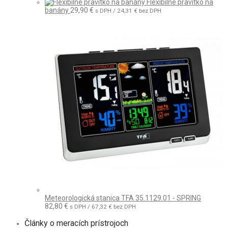
Flexibilné pravítko na
banány
29,90
€
s DPH /
24,31
€
bez DPH
Meteorologická stanica TFA 35.1129.01 - SPRING
82,80
€
s DPH /
67,32
€
bez DPH
Články o meracích prístrojoch