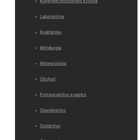
Kuriérske spoločnosti a pošta
Laboratórne
Kvalitárske
Metalurgia
Meteorológia
Obchod
Potravinárstvo a gastro
Stavebníctvo
Stolárstvo