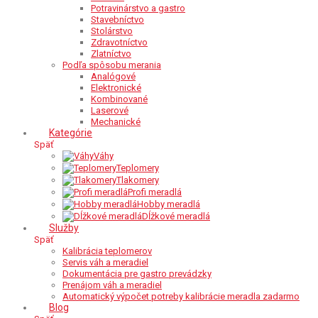
Potravinárstvo a gastro
Stavebníctvo
Stolárstvo
Zdravotníctvo
Zlatníctvo
Podľa spôsobu merania
Analógové
Elektronické
Kombinované
Laserové
Mechanické
Kategórie
Späť
Váhy
Teplomery
Tlakomery
Profi meradlá
Hobby meradlá
Dĺžkové meradlá
Služby
Späť
Kalibrácia teplomerov
Servis váh a meradiel
Dokumentácia pre gastro prevádzky
Prenájom váh a meradiel
Automatický výpočet potreby kalibrácie meradla zadarmo
Blog