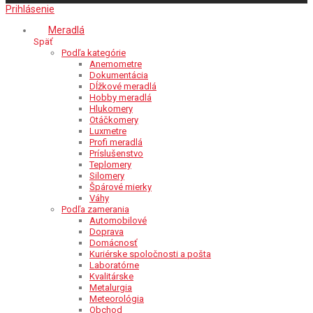
Prihlásenie
Meradlá
Späť
Podľa kategórie
Anemometre
Dokumentácia
Dĺžkové meradlá
Hobby meradlá
Hlukomery
Otáčkomery
Luxmetre
Profi meradlá
Príslušenstvo
Teplomery
Silomery
Špárové mierky
Váhy
Podľa zamerania
Automobilové
Doprava
Domácnosť
Kuriérske spoločnosti a pošta
Laboratórne
Kvalitárske
Metalurgia
Meteorológia
Obchod