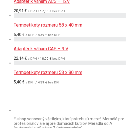
Adaptér k váham ACS – 12V
20,91
€
s DPH /
17,00
€
bez DPH
Termoetikety rozmeru 58 x 40 mm
5,40
€
s DPH /
4,39
€
bez DPH
Adaptér k váham CAS – 9 V
22,14
€
s DPH /
18,00
€
bez DPH
Termoetikety rozmeru 58 x 80 mm
5,40
€
s DPH /
4,39
€
bez DPH
E-shop venovaný všetkým, ktorí potrebujú merať. Meradlá pre
profesionálov ale aj pre domácich kutilov. Meradlá od A