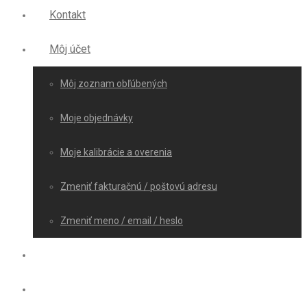
Kontakt
Môj účet
Môj zoznam obľúbených
Moje objednávky
Moje kalibrácie a overenia
Zmeniť fakturačnú / poštovú adresu
Zmeniť meno / email / heslo