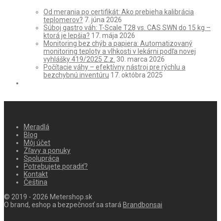
Od merania po certifikát: Ako prebieha kalibrácia
teplomerov?
7. júna 2026
Súboj gastro váh: T-Scale T28 vs. CAS SWN do 15 kg –
ktorá je lepšia?
17. mája 2026
Monitoring bez chýb a papiera: Automatizovaný
monitoring teploty a vlhkosti v lekárni podľa novej
vyhlášky 419/2025 Z.z.
30. marca 2026
Počítacie váhy – efektívny nástroj pre rýchlu a
bezchybnú inventúru
17. októbra 2025
Meradlá
Blog
Môj účet
Zľavy a ponuky
Spolupráca
Potrebujete poradiť?
Kontakt
Čeština
© 2019 - 2026 Metershop.sk
O brand, eshop a bezpečnosť sa stará
Brandbonsai