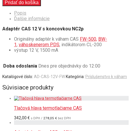
Pridať do košíka
Popis
Ďalšie informácie
Adaptér CAS 12 V s koncovkou NC2p
Originálny adaptér k váham CAS
FW-500,
BW-
1
,
váhoskenerom PDS
, indikátorom CL-200
výstup 12 V, 1500 mA
Doba odoslania
Dnes pre objednávky do 12:00
Katalógové číslo:
AD-CAS-12V-FW
Kategória:
Príslušenstvo k váham
Súvisiace produkty
Tlačová hlava termotlačiarne CAS
342,00
€
s DPH /
278,05
€
bez DPH