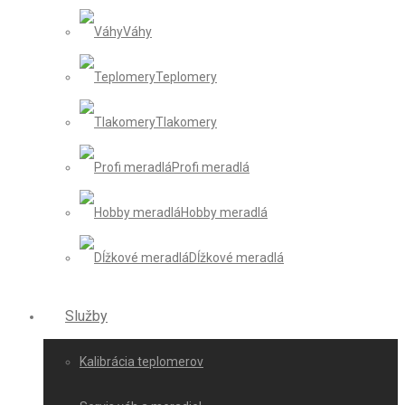
Váhy
Teplomery
Tlakomery
Profi meradlá
Hobby meradlá
Dĺžkové meradlá
Služby
Kalibrácia teplomerov