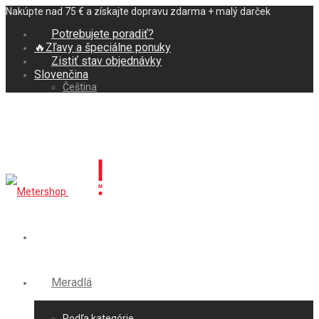
Nakúpte nad 75 € a získajte dopravu zdarma + malý darček
Potrebujete poradiť?
🔥Zľavy a špeciálne ponuky
Zistiť stav objednávky
Slovenčina
Čeština
Meradlá
Podľa kategórie