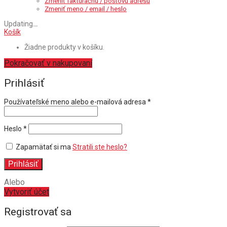
Zmeniť fakturačnú / poštovú adresu
Zmeniť meno / email / heslo
Updating
…
Košík
Žiadne produkty v košíku.
Pokračovať v nakupovaní
Prihlásiť
Povinné
Používateľské meno alebo e-mailová adresa
*
Povinné
Heslo
*
Zapamätať si ma
Stratili ste heslo?
Prihlásiť
Alebo
Vytvoriť účet
Registrovať sa