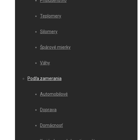
Príslušenstvo
Teplomery
Silomery
Špárové mierky
Váhy
Podľa zamerania
Automobilové
Doprava
Domácnosť