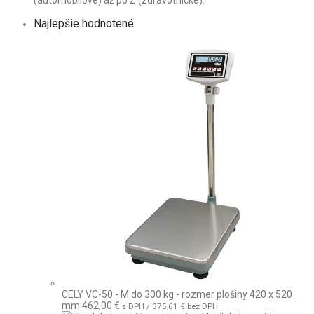
(automobilové) až po Z (zdravotnícke).
Najlepšie hodnotené
CELY VC-50 - M do 300 kg - rozmer plošiny 420 x 520
mm
462,00
€
s DPH /
375,61
€
bez DPH