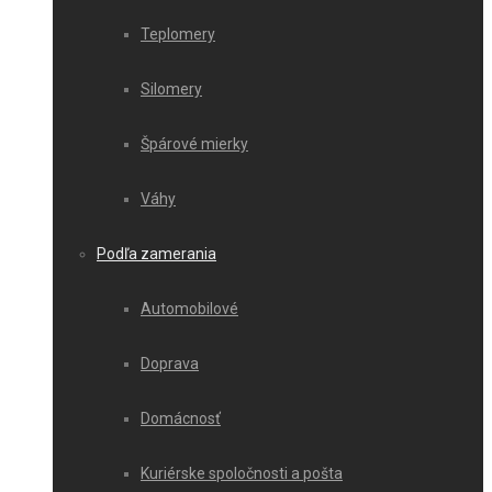
Teplomery
Silomery
Špárové mierky
Váhy
Podľa zamerania
Automobilové
Doprava
Domácnosť
Kuriérske spoločnosti a pošta