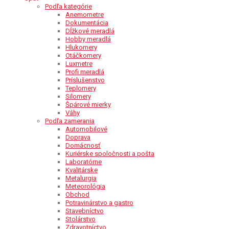
Podľa kategórie
Anemometre
Dokumentácia
Dĺžkové meradlá
Hobby meradlá
Hlukomery
Otáčkomery
Luxmetre
Profi meradlá
Príslušenstvo
Teplomery
Silomery
Špárové mierky
Váhy
Podľa zamerania
Automobilové
Doprava
Domácnosť
Kuriérske spoločnosti a pošta
Laboratórne
Kvalitárske
Metalurgia
Meteorológia
Obchod
Potravinárstvo a gastro
Stavebníctvo
Stolárstvo
Zdravotníctvo