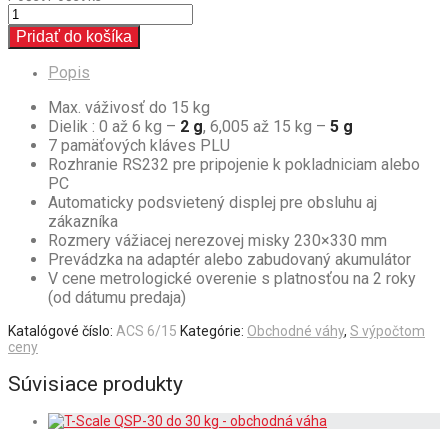
Pridať do košíka
Popis
Max. váživosť do 15 kg
Dielik : 0 až 6 kg –
2 g
, 6,005 až 15 kg –
5 g
7 pamäťových kláves PLU
Rozhranie RS232 pre pripojenie k pokladniciam alebo
PC
Automaticky podsvietený displej pre obsluhu aj
zákazníka
Rozmery vážiacej nerezovej misky 230×330 mm
Prevádzka na adaptér alebo zabudovaný akumulátor
V cene metrologické overenie s platnosťou na 2 roky
(od dátumu predaja)
Katalógové číslo:
ACS 6/15
Kategórie:
Obchodné váhy
,
S výpočtom
ceny
Súvisiace produkty