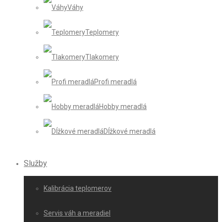
Váhy
Teplomery
Tlakomery
Profi meradlá
Hobby meradlá
Dĺžkové meradlá
Služby
Kalibrácia teplomerov
Servis váh a meradiel