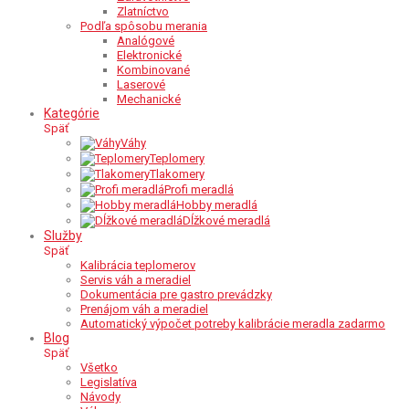
Zlatníctvo
Podľa spôsobu merania
Analógové
Elektronické
Kombinované
Laserové
Mechanické
Kategórie
Späť
Váhy
Teplomery
Tlakomery
Profi meradlá
Hobby meradlá
Dĺžkové meradlá
Služby
Späť
Kalibrácia teplomerov
Servis váh a meradiel
Dokumentácia pre gastro prevádzky
Prenájom váh a meradiel
Automatický výpočet potreby kalibrácie meradla zadarmo
Blog
Späť
Všetko
Legislatíva
Návody