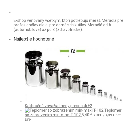
E-shop venovaný všetkým, ktorí potrebujú merať. Meradlá pre
profesionálov ale aj pre domácich kutilov. Meradlá od A
(automobilové) až po Z (zdravotnícke).
Najlepšie hodnotené
Kalibračné závažia triedy presnosti F2
Teplomer
so zobrazením min-max IT-102
5,40
€
s DPH /
4,39
€
bez
DPH