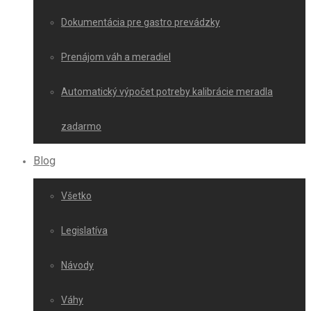
Dokumentácia pre gastro prevádzky
Prenájom váh a meradiel
Automatický výpočet potreby kalibrácie meradla
zadarmo
Blog
Všetko
Legislatíva
Návody
Váhy