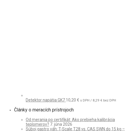
Detektor napätia GK7
10,20
€
s DPH /
8,29
€
bez DPH
Články o meracích prístrojoch
Od merania po certifikát: Ako prebieha kalibrácia
teplomerov?
7. júna 2026
Súboj gastro váh: T-Scale T28 vs. CAS SWN do 15 kg –