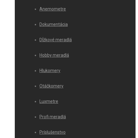
Anemometre
Dokumentácia
Dĺžkové meradlá
Hobby meradlá
Hlukomery
Otáčkomery
Luxmetre
Profi meradlá
Príslušenstvo