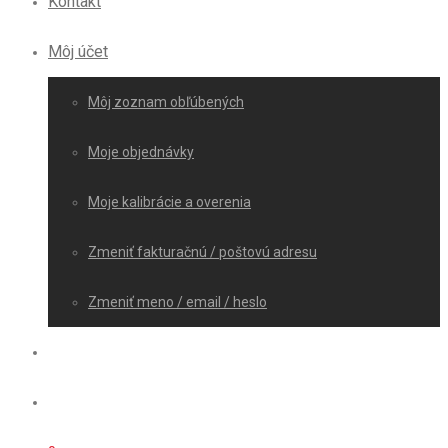
Kontakt
Môj účet
Môj zoznam obľúbených
Moje objednávky
Moje kalibrácie a overenia
Zmeniť fakturačnú / poštovú adresu
Zmeniť meno / email / heslo