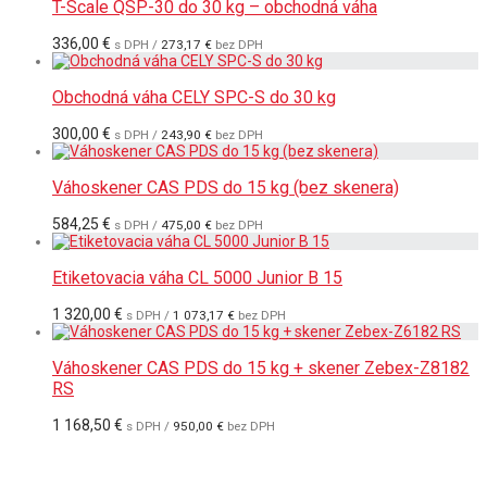
T-Scale QSP-30 do 30 kg – obchodná váha
336,00
€
s DPH /
273,17
€
bez DPH
Obchodná váha CELY SPC-S do 30 kg
300,00
€
s DPH /
243,90
€
bez DPH
Váhoskener CAS PDS do 15 kg (bez skenera)
584,25
€
s DPH /
475,00
€
bez DPH
Etiketovacia váha CL 5000 Junior B 15
1 320,00
€
s DPH /
1 073,17
€
bez DPH
Váhoskener CAS PDS do 15 kg + skener Zebex-Z8182
RS
1 168,50
€
s DPH /
950,00
€
bez DPH