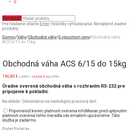
0
Vymazať
Pre hľadanie stlačte
Enter
Výsledky vyhľadávania:
Nenájdené žiadne
produkty.
Domov
/
Váhy
/
Obchodné váhy
/
S výpočtom ceny
/
Obchodná váha
ACS 6/15 do 15kg
Obchodná váha ACS 6/15 do 15kg
196,80
€
s DPH /
160,00
€
bez DPH
Úradne overená obchodná váha s rozhraním RS-232 pre
pripojenie k pokladni.
Na sklade. Odosielame na nasledujúci pracovný deň.
Pripomenúť koniec platnosti overenia
info
Mesiac pred uplynutím
platnosti overenia tohto meradla vás emailom upozorníme. Táto
služba je zadarmo.
Počet
Počet ks