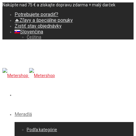
Nakúpte nad 75 € a získajte dopravu zdarma + malý darček
Potrebujete poradiť?
🔥Zľavy a špeciálne ponuky
Zistiť stav objednávky
Slovenčina
Čeština
Meradlá
Podľa kategórie