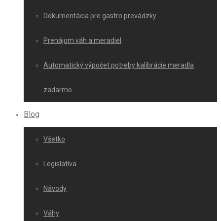
Dokumentácia pre gastro prevádzky
Prenájom váh a meradiel
Automatický výpočet potreby kalibrácie meradla
zadarmo
Blog
Všetko
Legislatíva
Návody
Váhy