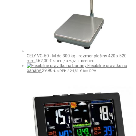
CELY VC-50 - M do 300 kg - rozmer plošiny 420 x 520
mm
462,00
€
s DPH /
375,61
€
bez DPH
Flexibilné pravítko na
banány
29,90
€
s DPH /
24,31
€
bez DPH