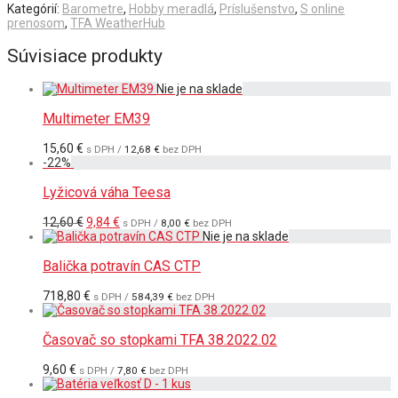
Kategórií:
Barometre
,
Hobby meradlá
,
Príslušenstvo
,
S online
prenosom
,
TFA WeatherHub
Súvisiace produkty
Multimeter EM39
15,60
€
s DPH /
12,68
€
bez DPH
-
22
%
Lyžicová váha Teesa
Pôvodná
Aktuálna
12,60
€
9,84
€
s DPH /
8,00
€
bez DPH
cena
cena
bola:
je:
12,60 €.
9,84 €.
Balička potravín CAS CTP
718,80
€
s DPH /
584,39
€
bez DPH
Časovač so stopkami TFA 38.2022.02
9,60
€
s DPH /
7,80
€
bez DPH