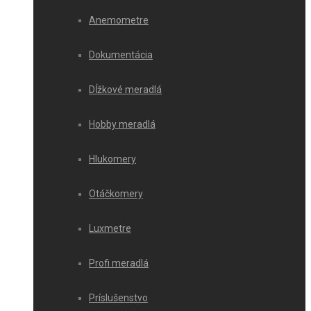
Anemometre
Dokumentácia
Dĺžkové meradlá
Hobby meradlá
Hlukomery
Otáčkomery
Luxmetre
Profi meradlá
Príslušenstvo