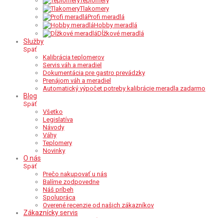
Teplomery
Tlakomery
Profi meradlá
Hobby meradlá
Dĺžkové meradlá
Služby
Späť
Kalibrácia teplomerov
Servis váh a meradiel
Dokumentácia pre gastro prevádzky
Prenájom váh a meradiel
Automatický výpočet potreby kalibrácie meradla zadarmo
Blog
Späť
Všetko
Legislatíva
Návody
Váhy
Teplomery
Novinky
O nás
Späť
Prečo nakupovať u nás
Balíme zodpovedne
Náš príbeh
Spolupráca
Overené recenzie od našich zákazníkov
Zákaznícky servis