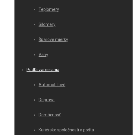
Teplomery
Silomery
Špárové mierky
Váhy
Podľa zamerania
Automobilové
Doprava
Domácnosť
Kuriérske spoločnosti a pošta