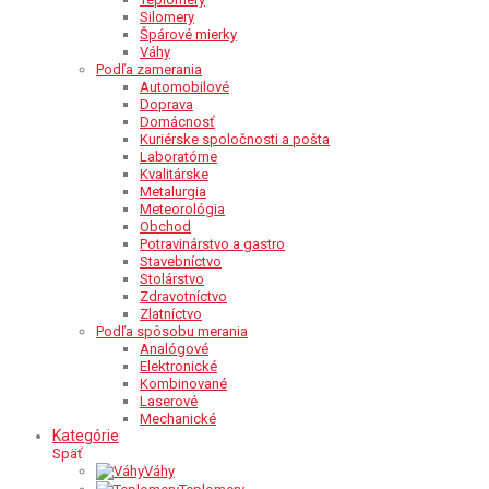
Silomery
Špárové mierky
Váhy
Podľa zamerania
Automobilové
Doprava
Domácnosť
Kuriérske spoločnosti a pošta
Laboratórne
Kvalitárske
Metalurgia
Meteorológia
Obchod
Potravinárstvo a gastro
Stavebníctvo
Stolárstvo
Zdravotníctvo
Zlatníctvo
Podľa spôsobu merania
Analógové
Elektronické
Kombinované
Laserové
Mechanické
Kategórie
Späť
Váhy