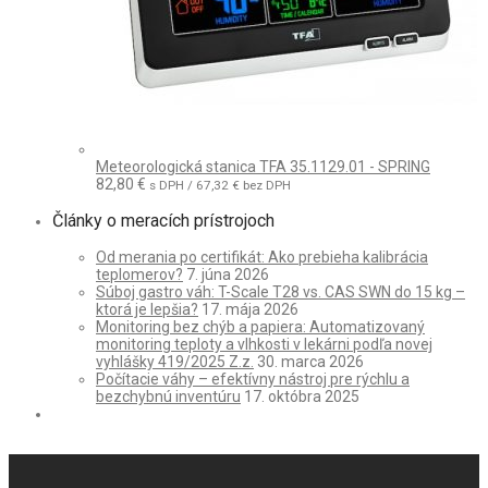
Meteorologická stanica TFA 35.1129.01 - SPRING
82,80
€
s DPH /
67,32
€
bez DPH
Články o meracích prístrojoch
Od merania po certifikát: Ako prebieha kalibrácia
teplomerov?
7. júna 2026
Súboj gastro váh: T-Scale T28 vs. CAS SWN do 15 kg –
ktorá je lepšia?
17. mája 2026
Monitoring bez chýb a papiera: Automatizovaný
monitoring teploty a vlhkosti v lekárni podľa novej
vyhlášky 419/2025 Z.z.
30. marca 2026
Počítacie váhy – efektívny nástroj pre rýchlu a
bezchybnú inventúru
17. októbra 2025