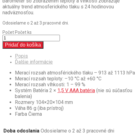
barometer so zobrazením teploty a vlhkosti zobrazuje
aktuálny trend atmosferického tlaku s 24 hodinovou
nadväznosťou.
Odosielame o 2 až 3 pracovné dni.
Počet
Počet ks
Pridať do košíka
Popis
Ďalšie informácie
Merací rozsah atmosférického tlaku – 913 až 1113 hPa
Merací rozsah teploty: –10 °C až +60 °C
Merací rozsah vlhkosti: 1 – 99 %
Systém Batéria 2 ×
1,5 V AAA batéria
(nie sú súčasťou
balenia)
Rozmery 104×20×104 mm
Váha 86 g (iba prístroj)
Farba Čierna
Doba odoslania
Odosielame o 2 až 3 pracovné dni