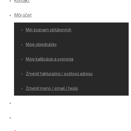
Kontakt
Môj účet
Môj zoznam obľúbených
Moje objednávky
Moje kalibrácie a overenia
Zmeniť fakturačnú / poštovú adresu
Zmeniť meno / email / heslo