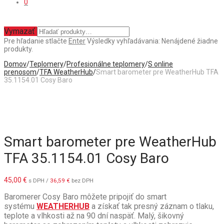
0
Vymazať
Pre hľadanie stlačte
Enter
Výsledky vyhľadávania:
Nenájdené žiadne
produkty.
Domov
/
Teplomery
/
Profesionálne teplomery
/
S online
prenosom
/
TFA WeatherHub
/
Smart barometer pre WeatherHub TFA
35.1154.01 Cosy Baro
Smart barometer pre WeatherHub
TFA 35.1154.01 Cosy Baro
45,00
€
s DPH /
36,59
€
bez DPH
Baromerer Cosy Baro môžete pripojiť do smart
systému
WEATHERHUB
a získať tak presný záznam o tlaku,
teplote a vlhkosti až na 90 dní naspäť. Malý, šikovný