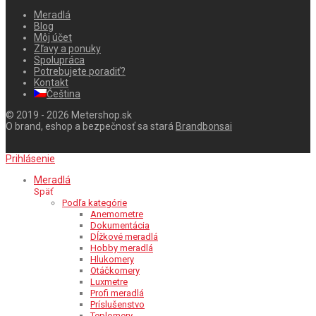
Meradlá
Blog
Môj účet
Zľavy a ponuky
Spolupráca
Potrebujete poradiť?
Kontakt
Čeština
© 2019 - 2026 Metershop.sk
O brand, eshop a bezpečnosť sa stará
Brandbonsai
Prihlásenie
Meradlá
Späť
Podľa kategórie
Anemometre
Dokumentácia
Dĺžkové meradlá
Hobby meradlá
Hlukomery
Otáčkomery
Luxmetre
Profi meradlá
Príslušenstvo
Teplomery