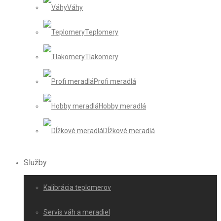
Váhy
Teplomery
Tlakomery
Profi meradlá
Hobby meradlá
Dĺžkové meradlá
Služby
Kalibrácia teplomerov
Servis váh a meradiel