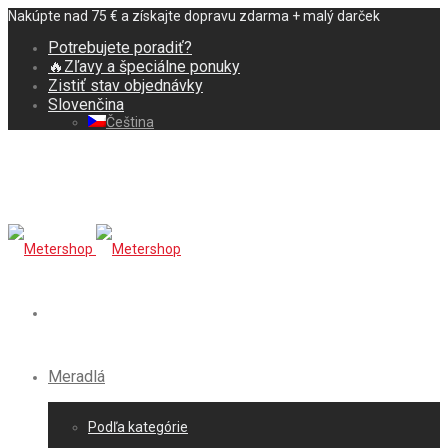
Nakúpte nad 75 € a získajte dopravu zdarma + malý darček
Potrebujete poradiť?
🔥Zľavy a špeciálne ponuky
Zistiť stav objednávky
Slovenčina
Čeština
Meradlá
Podľa kategórie