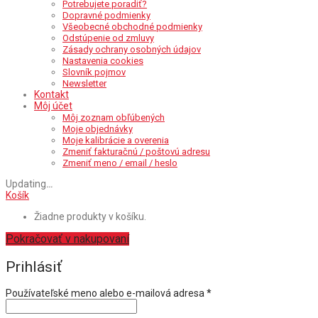
Potrebujete poradiť?
Dopravné podmienky
Všeobecné obchodné podmienky
Odstúpenie od zmluvy
Zásady ochrany osobných údajov
Nastavenia cookies
Slovník pojmov
Newsletter
Kontakt
Môj účet
Môj zoznam obľúbených
Moje objednávky
Moje kalibrácie a overenia
Zmeniť fakturačnú / poštovú adresu
Zmeniť meno / email / heslo
Updating
…
Košík
Žiadne produkty v košíku.
Pokračovať v nakupovaní
Prihlásiť
Povinné
Používateľské meno alebo e-mailová adresa
*