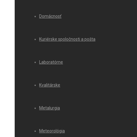
Domácnosť
Kuriérske spoločnosti a pošta
Laboratórne
Kvalitárske
Metalurgia
Meteorológia