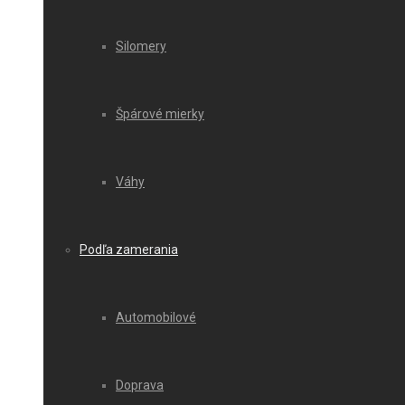
Silomery
Špárové mierky
Váhy
Podľa zamerania
Automobilové
Doprava