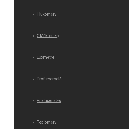
Hlukomery
Otáčkomery
Luxmetre
Profi meradlá
Príslušenstvo
Teplomery