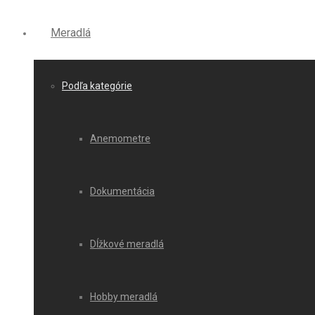
Meradlá
Podľa kategórie
Anemometre
Dokumentácia
Dĺžkové meradlá
Hobby meradlá