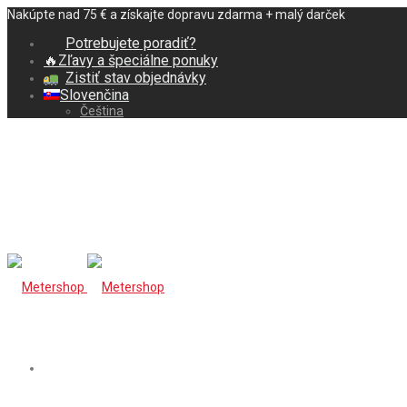
Nakúpte nad 75 € a získajte dopravu zdarma + malý darček
Potrebujete poradiť?
🔥Zľavy a špeciálne ponuky
Zistiť stav objednávky
Slovenčina
Čeština