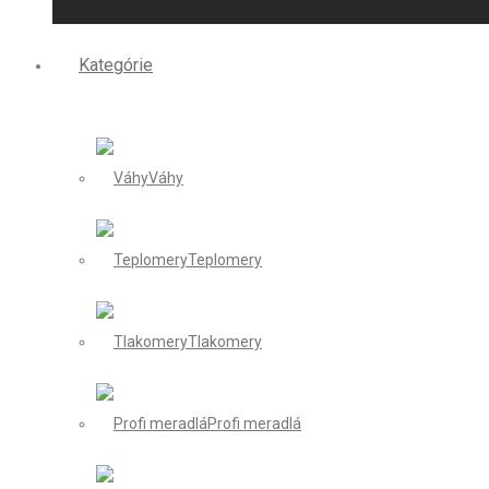
Kategórie
Váhy
Teplomery
Tlakomery
Profi meradlá