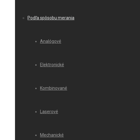
Podľa spôsobu merania
Analógové
Elektronické
Kombinované
Laserové
Mechanické