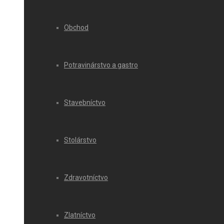
Obchod
Potravinárstvo a gastro
Stavebníctvo
Stolárstvo
Zdravotníctvo
Zlatníctvo