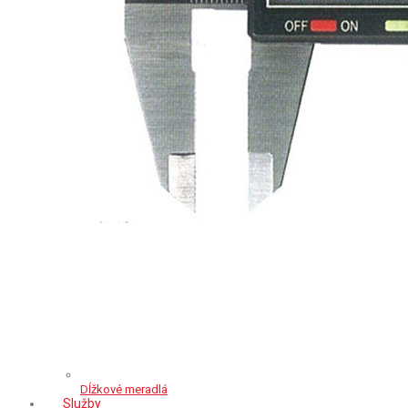
Dĺžkové meradlá
Služby