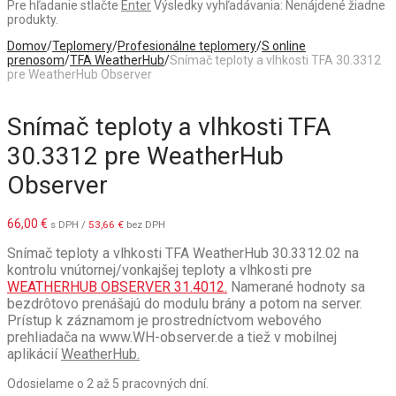
Pre hľadanie stlačte
Enter
Výsledky vyhľadávania:
Nenájdené žiadne
produkty.
Domov
/
Teplomery
/
Profesionálne teplomery
/
S online
prenosom
/
TFA WeatherHub
/
Snímač teploty a vlhkosti TFA 30.3312
pre WeatherHub Observer
Snímač teploty a vlhkosti TFA
30.3312 pre WeatherHub
Observer
66,00
€
s DPH /
53,66
€
bez DPH
Snímač teploty a vlhkosti TFA WeatherHub 30.3312.02 na
kontrolu vnútornej/vonkajšej teploty a vlhkosti pre
WEATHERHUB OBSERVER 31.4012.
Namerané hodnoty sa
bezdrôtovo prenášajú do modulu brány a potom na server.
Prístup k záznamom je prostredníctvom webového
prehliadača na www.WH-observer.de a tiež v mobilnej
aplikácií
WeatherHub.
Odosielame o 2 až 5 pracovných dní.