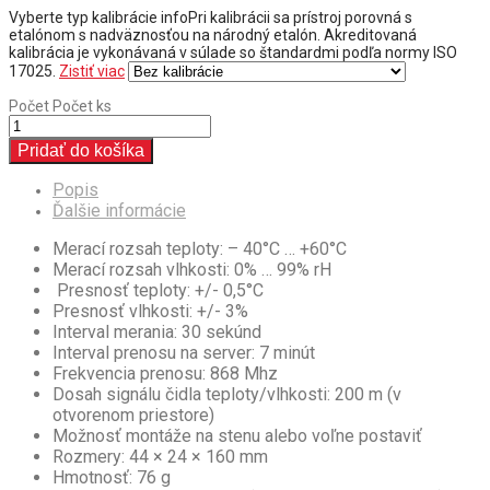
Vyberte typ kalibrácie
info
Pri kalibrácii sa prístroj porovná s
etalónom s nadväznosťou na národný etalón. Akreditovaná
kalibrácia je vykonávaná v súlade so štandardmi podľa normy ISO
17025.
Zistiť viac
Počet
Počet ks
Pridať do košíka
Popis
Ďalšie informácie
Merací rozsah teploty: – 40°C … +60°C
Merací rozsah vlhkosti: 0% … 99% rH
Presnosť teploty: +/- 0,5°C
Presnosť vlhkosti: +/- 3%
Interval merania: 30 sekúnd
Interval prenosu na server: 7 minút
Frekvencia prenosu: 868 Mhz
Dosah signálu čidla teploty/vlhkosti: 200 m (v
otvorenom priestore)
Možnosť montáže na stenu alebo voľne postaviť
Rozmery: 44 × 24 × 160 mm
Hmotnosť: 76 g