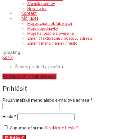
Slovník pojmov
Newsletter
Kontakt
Môj účet
Môj zoznam obľúbených
Moje objednávky
Moje kalibrácie a overenia
Zmeniť fakturačnú / poštovú adresu
Zmeniť meno / email / heslo
Updating
…
Košík
Žiadne produkty v košíku.
Pokračovať v nakupovaní
Prihlásiť
Povinné
Používateľské meno alebo e-mailová adresa
*
Povinné
Heslo
*
Zapamätať si ma
Stratili ste heslo?
Prihlásiť