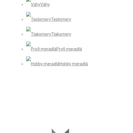
Váhy
Teplomery
Tlakomery
Profi meradlá
Hobby meradlá