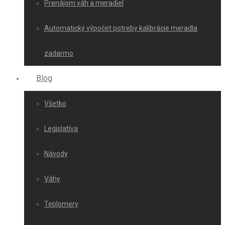
Prenájom váh a meradiel
Automatický výpočet potreby kalibrácie meradla
zadarmo
Blog
Všetko
Legislatíva
Návody
Váhy
Teplomery