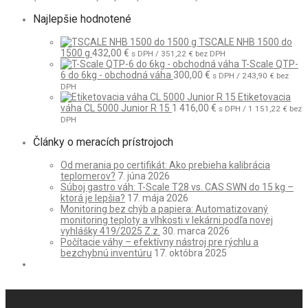
Najlepšie hodnotené
TSCALE NHB 1500 do
1500 g
432,00
€
s DPH /
351,22
€
bez DPH
T-Scale QTP-
6 do 6kg - obchodná váha
300,00
€
s DPH /
243,90
€
bez
DPH
Etiketovacia
váha CL 5000 Junior R 15
1 416,00
€
s DPH /
1 151,22
€
bez
DPH
Články o meracích prístrojoch
Od merania po certifikát: Ako prebieha kalibrácia
teplomerov?
7. júna 2026
Súboj gastro váh: T-Scale T28 vs. CAS SWN do 15 kg –
ktorá je lepšia?
17. mája 2026
Monitoring bez chýb a papiera: Automatizovaný
monitoring teploty a vlhkosti v lekárni podľa novej
vyhlášky 419/2025 Z.z.
30. marca 2026
Počítacie váhy – efektívny nástroj pre rýchlu a
bezchybnú inventúru
17. októbra 2025