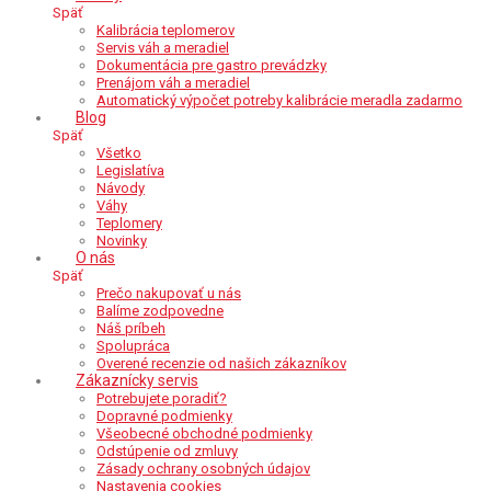
Späť
Kalibrácia teplomerov
Servis váh a meradiel
Dokumentácia pre gastro prevádzky
Prenájom váh a meradiel
Automatický výpočet potreby kalibrácie meradla zadarmo
Blog
Späť
Všetko
Legislatíva
Návody
Váhy
Teplomery
Novinky
O nás
Späť
Prečo nakupovať u nás
Balíme zodpovedne
Náš príbeh
Spolupráca
Overené recenzie od našich zákazníkov
Zákaznícky servis
Potrebujete poradiť?
Dopravné podmienky
Všeobecné obchodné podmienky
Odstúpenie od zmluvy
Zásady ochrany osobných údajov
Nastavenia cookies