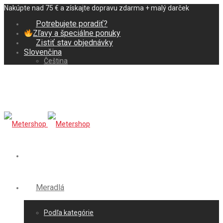
Nakúpte nad 75 € a získajte dopravu zdarma + malý darček
Potrebujete poradiť?
Zľavy a špeciálne ponuky
Zistiť stav objednávky
Slovenčina
Čeština
Meradlá
Podľa kategórie