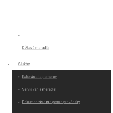
Dĺžkové meradlá
Služby
Kalibrácia teplomerov
Servis váh a meradiel
Dokumentácia pre gastro prevádzky