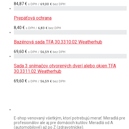
84,87
€
s DPH /
69,00
€
bez DPH
Prepäťová ochrana
8,40
€
s DPH /
6,83
€
bez DPH
Bazénová sada TFA 30.3310.02 Weatherhub
69,60
€
s DPH /
56,59
€
bez DPH
Sada 3 snímačov otvorených dverí alebo okien TFA
30.3311.02 Weatherhub
69,60
€
s DPH /
56,59
€
bez DPH
E-shop venovaný všetkým, ktorí potrebujú merať. Meradlá pre
profesionálov ale aj pre domácich kutilov. Meradlá od A
(automobilové) až po Z (zdravotnícke).