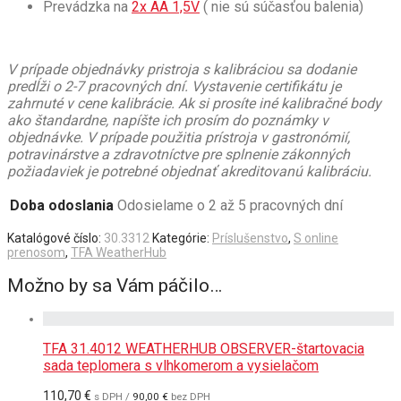
Prevádzka na
2x AA 1,5V
( nie sú súčasťou balenia)
V prípade objednávky pristroja s kalibráciou sa dodanie
predĺži o 2-7 pracovných dní. Vystavenie certifikátu je
zahrnuté v cene kalibrácie. Ak si prosíte iné kalibračné body
ako štandardne, napíšte ich prosím do poznámky v
objednávke. V prípade použitia prístroja v gastronómií,
potravinárstve a zdravotníctve pre splnenie zákonných
požiadaviek je potrebné objednať akreditovanú kalibráciu.
Doba odoslania
Odosielame o 2 až 5 pracovných dní
Katalógové číslo:
30.3312
Kategórie:
Príslušenstvo
,
S online
prenosom
,
TFA WeatherHub
Možno by sa Vám páčilo…
TFA 31.4012 WEATHERHUB OBSERVER-štartovacia
sada teplomera s vlhkomerom a vysielačom
110,70
€
s DPH /
90,00
€
bez DPH