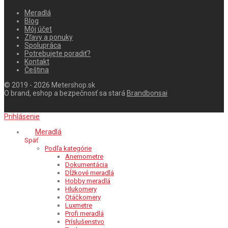
Meradlá
Blog
Môj účet
Zľavy a ponuky
Spolupráca
Potrebujete poradiť?
Kontakt
Čeština
© 2019 - 2026 Metershop.sk
O brand, eshop a bezpečnosť sa stará
Brandbonsai
Prihlásenie
Meradlá
Späť
Podľa kategórie
Anemometre
Dokumentácia
Dĺžkové meradlá
Hobby meradlá
Hlukomery
Otáčkomery
Luxmetre
Profi meradlá
Príslušenstvo