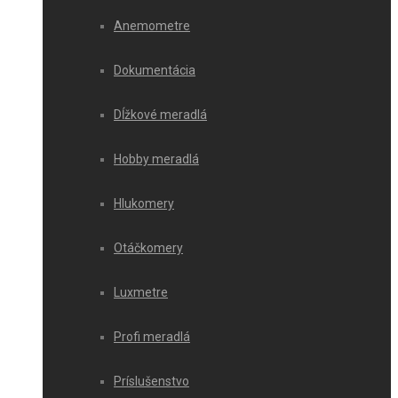
Anemometre
Dokumentácia
Dĺžkové meradlá
Hobby meradlá
Hlukomery
Otáčkomery
Luxmetre
Profi meradlá
Príslušenstvo