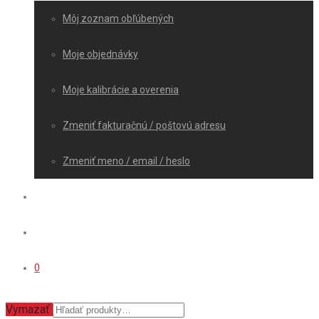
Môj zoznam obľúbených
Moje objednávky
Moje kalibrácie a overenia
Zmeniť fakturačnú / poštovú adresu
Zmeniť meno / email / heslo
0
Vymazať