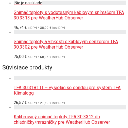
Snímač teploty s vodotesným káblovým snímačom TFA
30.3313 pre WeatherHub Observer
46,74
€
s DPH /
38,00
€
bez DPH
Snímač teploty a vlhkosti s káblovým senzorom TFA
30.3302 pre WeatherHub Observer
75,00
€
s DPH /
60,98
€
bez DPH
Súvisiace produkty
TFA 30.3181.IT – vysielač so sondou pre systém TFA
Klimalogg
26,57
€
s DPH /
21,60
€
bez DPH
Kalibrovaný snímač teploty TFA 30.3312 do
chladničky/mrazničky pre WeatherHub Observer