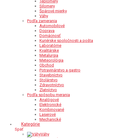
Teplomery
Silomery
Špárové mierky
Váhy
Podľa zamerania
Automobilové
Doprava
Domácnosť
Kuriérske spoločnosti a pošta
Laboratórne
Kvalitárske
Metalurgia
Meteorológia
Obchod
Potravinárstvo a gastro
Stavebníctvo
Stolárstvo
Zdravotníctvo
Zlatníctvo
Podľa spôsobu merania
Analógové
Elektronické
Kombinované
Laserové
Mechanické
Kategórie
Späť
Váhy