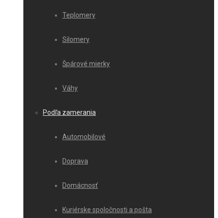
Teplomery
Silomery
Špárové mierky
Váhy
Podľa zamerania
Automobilové
Doprava
Domácnosť
Kuriérske spoločnosti a pošta