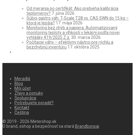
105,00 €.
96,00 €.
Od merania po certifikát: Ako prebieha kalibrácia
teplomerov?
7. júna 2026
Súboj gastro váh: T-Scale T28 vs. CAS SWN do 15 kg –
ktorá je lepšia?
17. mája 2026
Monitoring bez chýb a papiera: Automatizovaný
monitoring teploty a vlhkosti v lekárni podľa novej
vyhlášky 419/2025 Z.z.
30. marca 2026
Počítacie váhy – efektívny nástroj pre rýchlu a
bezchybnú inventúru
17. októbra 2025
Meradlá
Blog
Môj účet
Zľavy a ponuky
Spolupráca
Potrebujete poradiť?
Kontakt
Čeština
© 2019 - 2026 Metershop.sk
O brand, eshop a bezpečnosť sa stará
Brandbonsai