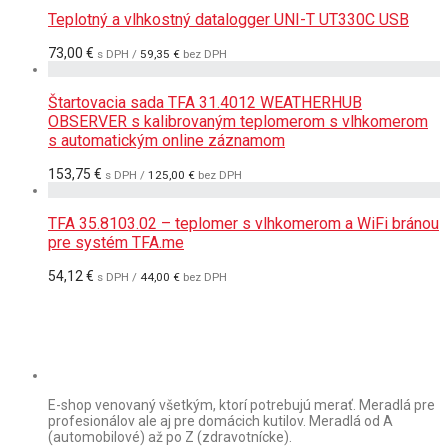
Teplotný a vlhkostný datalogger UNI-T UT330C USB
73,00
€
s DPH /
59,35
€
bez DPH
Štartovacia sada TFA 31.4012 WEATHERHUB
OBSERVER s kalibrovaným teplomerom s vlhkomerom
s automatickým online záznamom
153,75
€
s DPH /
125,00
€
bez DPH
TFA 35.8103.02 – teplomer s vlhkomerom a WiFi bránou
pre systém TFA.me
54,12
€
s DPH /
44,00
€
bez DPH
E-shop venovaný všetkým, ktorí potrebujú merať. Meradlá pre
profesionálov ale aj pre domácich kutilov. Meradlá od A
(automobilové) až po Z (zdravotnícke).