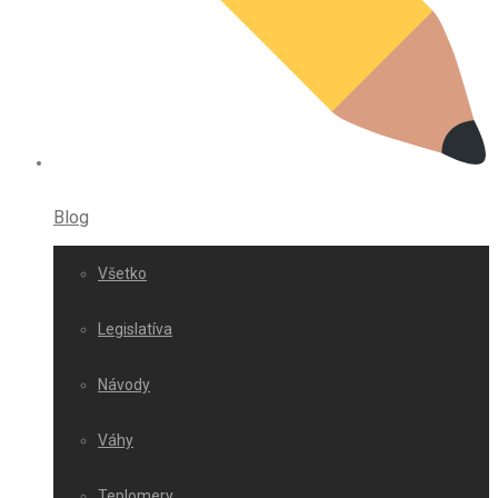
Blog
Všetko
Legislatíva
Návody
Váhy
Teplomery