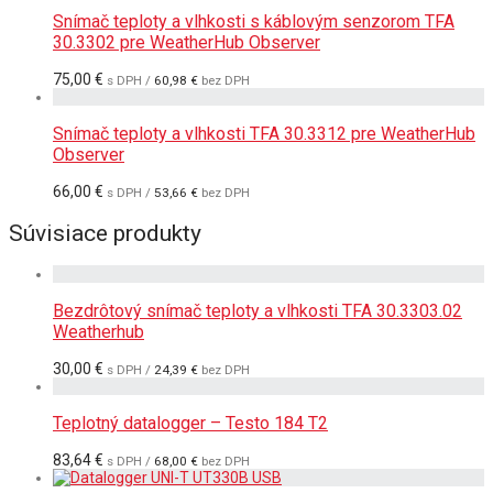
Snímač teploty a vlhkosti s káblovým senzorom TFA
30.3302 pre WeatherHub Observer
75,00
€
s DPH /
60,98
€
bez DPH
Snímač teploty a vlhkosti TFA 30.3312 pre WeatherHub
Observer
66,00
€
s DPH /
53,66
€
bez DPH
Súvisiace produkty
Bezdrôtový snímač teploty a vlhkosti TFA 30.3303.02
Weatherhub
30,00
€
s DPH /
24,39
€
bez DPH
Teplotný datalogger – Testo 184 T2
83,64
€
s DPH /
68,00
€
bez DPH