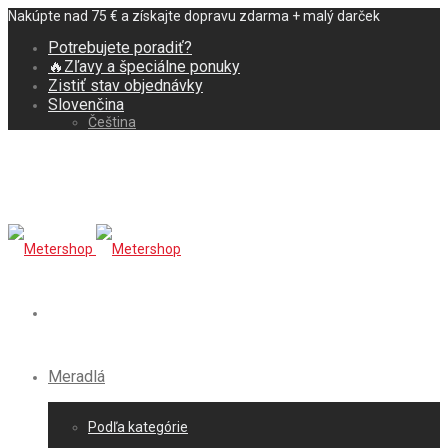
Nakúpte nad 75 € a získajte dopravu zdarma + malý darček
Potrebujete poradiť?
🔥Zľavy a špeciálne ponuky
Zistiť stav objednávky
Slovenčina
Čeština
Meradlá
Podľa kategórie