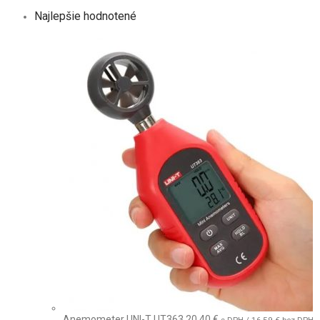
Najlepšie hodnotené
Anemometer UNI-T UT363
20,40
€