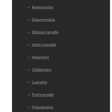
Anemometre
Dokumentácia
Dĺžkové meradlá
Hobby meradlá
Hlukomery
Otáčkomery
Luxmetre
Profi meradlá
Príslušenstvo