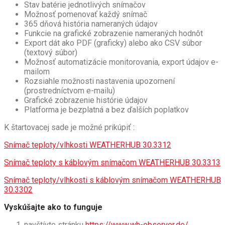
Stav batérie jednotlivých snímačov
Možnosť pomenovať každý snímač
365 dňová história nameraných údajov
Funkcie na grafické zobrazenie nameraných hodnôt
Export dát ako PDF (graficky) alebo ako CSV súbor
(textový súbor)
Možnosť automatizácie monitorovania, export údajov e-
mailom
Rozsiahle možnosti nastavenia upozornení
(prostredníctvom e-mailu)
Grafické zobrazenie histórie údajov
Platforma je bezplatná a bez ďalších poplatkov
K štartovacej sade je možné prikúpiť :
Snímač teploty/vlhkosti WEATHERHUB 30.3312
Snímač teploty s káblovým snímačom WEATHERHUB 30.3313
Snímač teploty/vlhkosti s káblovým snímačom WEATHERHUB
30.3302
Vyskúšajte ako to funguje
navštívte stránku
https://www.wh-observer.de/