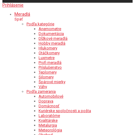
Prihlásenie
Meradlá
Späť
Podľa kategórie
Anemometre
Dokumentácia
Dĺžkové meradlá
Hobby meradlá
Hlukomery
Otáčkomery
Luxmetre
Profi meradlá
Príslušenstvo
Teplomery
Silomery
Špárové mierky
Váhy
Podľa zamerania
Automobilové
Doprava
Domácnosť
Kuriérske spoločnosti a pošta
Laboratórne
Kvalitárske
Metalurgia
Meteorológia
Obchod