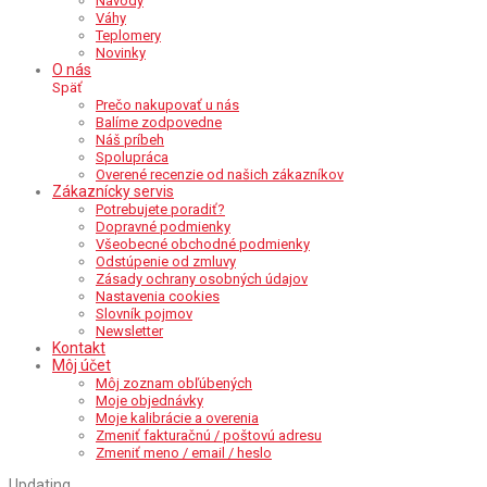
Návody
Váhy
Teplomery
Novinky
O nás
Späť
Prečo nakupovať u nás
Balíme zodpovedne
Náš príbeh
Spolupráca
Overené recenzie od našich zákazníkov
Zákaznícky servis
Potrebujete poradiť?
Dopravné podmienky
Všeobecné obchodné podmienky
Odstúpenie od zmluvy
Zásady ochrany osobných údajov
Nastavenia cookies
Slovník pojmov
Newsletter
Kontakt
Môj účet
Môj zoznam obľúbených
Moje objednávky
Moje kalibrácie a overenia
Zmeniť fakturačnú / poštovú adresu
Zmeniť meno / email / heslo
Updating
…