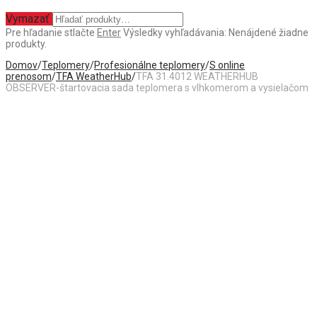
Vymazať
Pre hľadanie stlačte
Enter
Výsledky vyhľadávania:
Nenájdené žiadne
produkty.
Domov
/
Teplomery
/
Profesionálne teplomery
/
S online
prenosom
/
TFA WeatherHub
/
TFA 31.4012 WEATHERHUB
OBSERVER-štartovacia sada teplomera s vlhkomerom a vysielačom