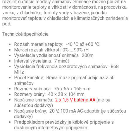
rozšíriť o ďalšie modely snímačov. Snímače možno použiť na
monitorovanie teploty a vlhkosti v domácnosti, na pracovisku,
vonku, v chladničke, teploty vody v bazéne, jazierku,
monitorovať teplotu v chladiacich a klimatizačných zariadení a
pod.
Technické špecifikácie:
Rozsah merania teploty: -40 °C až +60 °C
Merací rozsah vlhkosti: 0% … 99% rH
Vysielacia vzdialenosť snímača: 200m
Interval vysielania: 7 minút
Vysielacia frekvencia bezdrôtových snímačov: 868
MHz
Počet kanálov: Brána môže prijímať údaje až z 50
snímačov
Rozmery snímača: 76 x 56 x 165 mm
Rozmery brány: 40 x 28 x 104 mm
Napájanie snímača:
2 x 1,5 V batérie AA
(nie sú
súčasťou dodávky)
Napájanie brány: 20 V, 100 mA AC adaptér (je súčasťou
dodávky)
Predpokladom prevádzky je káblové pripojenie s
dostupným internetovým pripojením