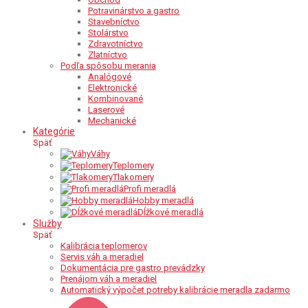
Potravinárstvo a gastro
Stavebníctvo
Stolárstvo
Zdravotníctvo
Zlatníctvo
Podľa spôsobu merania
Analógové
Elektronické
Kombinované
Laserové
Mechanické
Kategórie
Späť
Váhy
Teplomery
Tlakomery
Profi meradlá
Hobby meradlá
Dĺžkové meradlá
Služby
Späť
Kalibrácia teplomerov
Servis váh a meradiel
Dokumentácia pre gastro prevádzky
Prenájom váh a meradiel
Automatický výpočet potreby kalibrácie meradla zadarmo