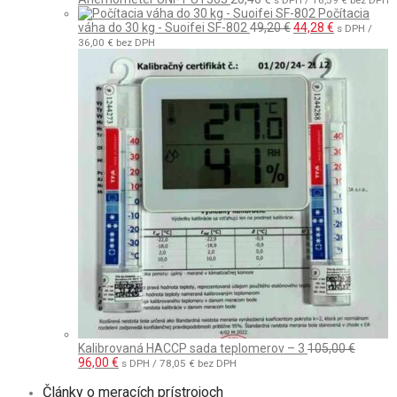
s DPH /
16,59
€
bez DPH
Počítacia
Pôvodná
Aktuálna
váha do 30 kg - Suoifei SF-802
49,20
€
44,28
€
s DPH /
cena
cena
36,00
€
bez DPH
bola:
je:
49,20 €.
44,28 €.
Kalibrovaná HACCP sada teplomerov – 3
105,00
€
Pôvodná
Aktuálna
96,00
€
s DPH /
78,05
€
bez DPH
cena
cena
bola:
je:
Články o meracích prístrojoch