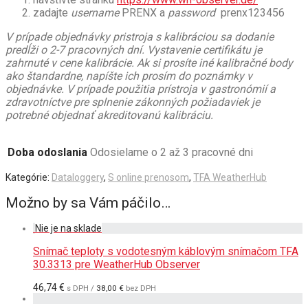
zadajte
username
PRENX a
password
prenx123456
V prípade objednávky pristroja s kalibráciou sa dodanie
predĺži o 2-7 pracovných dní. Vystavenie certifikátu je
zahrnuté v cene kalibrácie. Ak si prosíte iné kalibračné body
ako štandardne, napíšte ich prosím do poznámky v
objednávke. V prípade použitia prístroja v gastronómií a
zdravotníctve pre splnenie zákonných požiadaviek je
potrebné objednať akreditovanú kalibráciu.
Doba odoslania
Odosielame o 2 až 3 pracovné dni
Kategórie:
Dataloggery
,
S online prenosom
,
TFA WeatherHub
Možno by sa Vám páčilo…
Snímač teploty s vodotesným káblovým snímačom TFA
30.3313 pre WeatherHub Observer
46,74
€
s DPH /
38,00
€
bez DPH