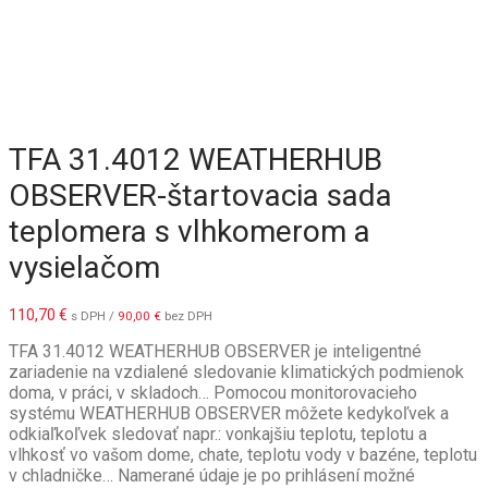
TFA 31.4012 WEATHERHUB
OBSERVER-štartovacia sada
teplomera s vlhkomerom a
vysielačom
110,70
€
s DPH /
90,00
€
bez DPH
TFA 31.4012 WEATHERHUB OBSERVER je inteligentné
zariadenie na vzdialené sledovanie klimatických podmienok
doma, v práci, v skladoch… Pomocou monitorovacieho
systému WEATHERHUB OBSERVER môžete kedykoľvek a
odkiaľkoľvek sledovať napr.: vonkajšiu teplotu, teplotu a
vlhkosť vo vašom dome, chate, teplotu vody v bazéne, teplotu
v chladničke… Namerané údaje je po prihlásení možné