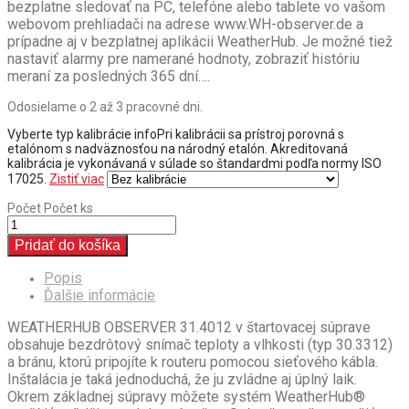
bezplatne sledovať na PC, telefóne alebo tablete vo vašom
webovom prehliadači na adrese www.WH-observer.de a
prípadne aj v bezplatnej aplikácii WeatherHub. Je možné tiež
nastaviť alarmy pre namerané hodnoty, zobraziť históriu
meraní za posledných 365 dní….
Odosielame o 2 až 3 pracovné dni.
Vyberte typ kalibrácie
info
Pri kalibrácii sa prístroj porovná s
etalónom s nadväznosťou na národný etalón. Akreditovaná
kalibrácia je vykonávaná v súlade so štandardmi podľa normy ISO
17025.
Zistiť viac
Počet
Počet ks
Pridať do košíka
Popis
Ďalšie informácie
WEATHERHUB OBSERVER 31.4012 v štartovacej súprave
obsahuje bezdrôtový snímač teploty a vlhkosti (typ 30.3312)
a bránu, ktorú pripojíte k routeru pomocou sieťového kábla.
Inštalácia je taká jednoduchá, že ju zvládne aj úplný laik.
Okrem základnej súpravy môžete systém WeatherHub®