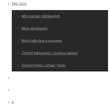
Môj účet
Môj zoznam obľúbených
Moje objednávky
Moje kalibrácie a overenia
Zmeniť fakturačnú / poštovú adresu
Zmeniť meno / email / heslo
0