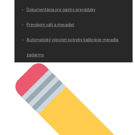
Dokumentácia pre gastro prevádzky
Prenájom váh a meradiel
Automatický výpočet potreby kalibrácie meradla
zadarmo