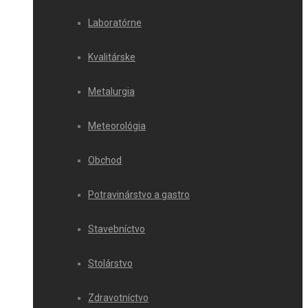
Laboratórne
Kvalitárske
Metalurgia
Meteorológia
Obchod
Potravinárstvo a gastro
Stavebníctvo
Stolárstvo
Zdravotníctvo