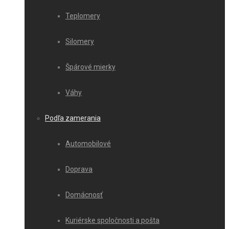
Teplomery
Silomery
Špárové mierky
Váhy
Podľa zamerania
Automobilové
Doprava
Domácnosť
Kuriérske spoločnosti a pošta