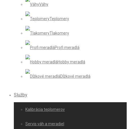
Váhy
Teplomery
Tlakomery
Profi meradlá
Hobby meradlá
Dĺžkové meradlá
Služby
Kalibrácia teplomerov
Servis váh a meradiel