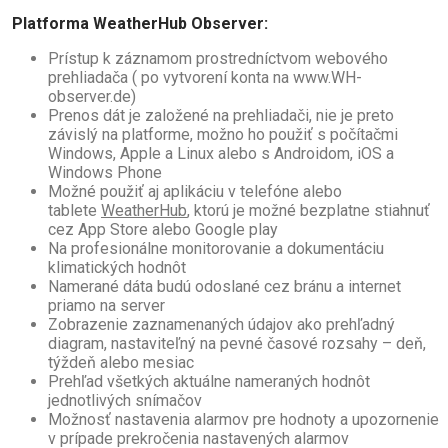
Platforma WeatherHub Observer:
Prístup k záznamom prostredníctvom webového
prehliadača ( po vytvorení konta na www.WH-
observer.de)
Prenos dát je založené na prehliadači, nie je preto
závislý na platforme, možno ho použiť s počítačmi
Windows, Apple a Linux alebo s Androidom, iOS a
Windows Phone
Možné použiť aj aplikáciu v telefóne alebo
tablete
WeatherHub
, ktorú je možné bezplatne stiahnuť
cez App Store alebo Google play
Na profesionálne monitorovanie a dokumentáciu
klimatických hodnôt
Namerané dáta budú odoslané cez bránu a internet
priamo na server
Zobrazenie zaznamenaných údajov ako prehľadný
diagram, nastaviteľný na pevné časové rozsahy – deň,
týždeň alebo mesiac
Prehľad všetkých aktuálne nameraných hodnôt
jednotlivých snímačov
Možnosť nastavenia alarmov pre hodnoty a upozornenie
v prípade prekročenia nastavených alarmov