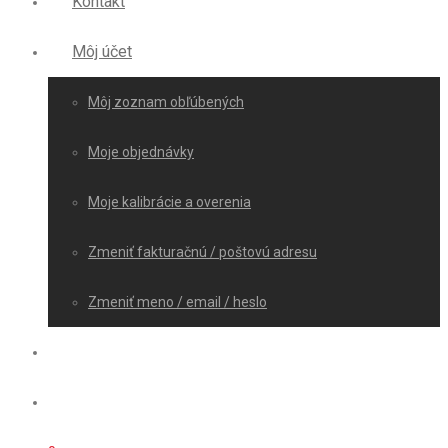
Kontakt
Môj účet
Môj zoznam obľúbených
Moje objednávky
Moje kalibrácie a overenia
Zmeniť fakturačnú / poštovú adresu
Zmeniť meno / email / heslo