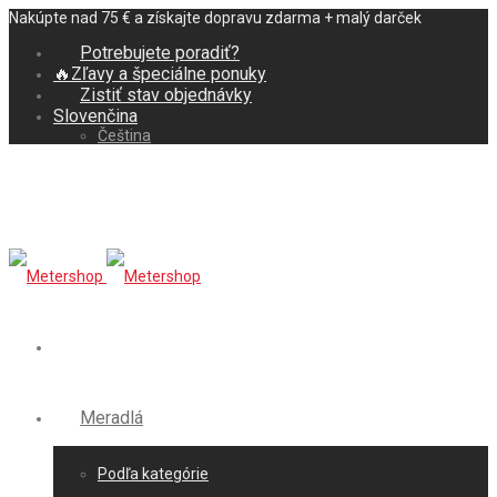
Nakúpte nad 75 € a získajte dopravu zdarma + malý darček
Potrebujete poradiť?
🔥Zľavy a špeciálne ponuky
Zistiť stav objednávky
Slovenčina
Čeština
Meradlá
Podľa kategórie