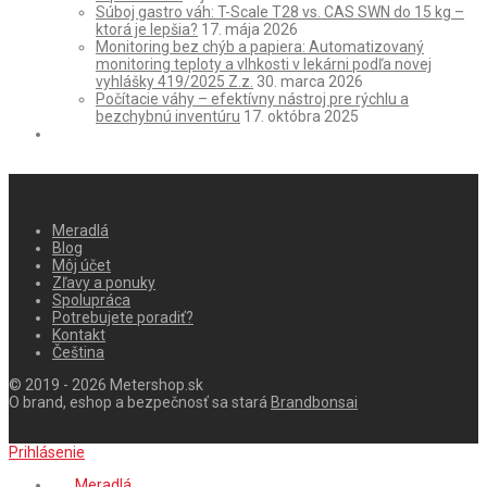
Súboj gastro váh: T-Scale T28 vs. CAS SWN do 15 kg –
ktorá je lepšia?
17. mája 2026
Monitoring bez chýb a papiera: Automatizovaný
monitoring teploty a vlhkosti v lekárni podľa novej
vyhlášky 419/2025 Z.z.
30. marca 2026
Počítacie váhy – efektívny nástroj pre rýchlu a
bezchybnú inventúru
17. októbra 2025
Meradlá
Blog
Môj účet
Zľavy a ponuky
Spolupráca
Potrebujete poradiť?
Kontakt
Čeština
© 2019 - 2026 Metershop.sk
O brand, eshop a bezpečnosť sa stará
Brandbonsai
Prihlásenie
Meradlá