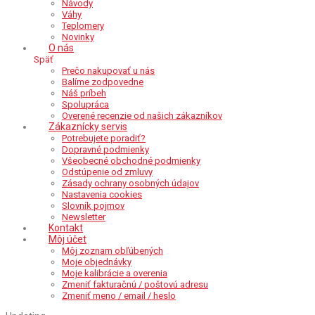
Návody
Váhy
Teplomery
Novinky
O nás
Späť
Prečo nakupovať u nás
Balíme zodpovedne
Náš príbeh
Spolupráca
Overené recenzie od našich zákazníkov
Zákaznícky servis
Potrebujete poradiť?
Dopravné podmienky
Všeobecné obchodné podmienky
Odstúpenie od zmluvy
Zásady ochrany osobných údajov
Nastavenia cookies
Slovník pojmov
Newsletter
Kontakt
Môj účet
Môj zoznam obľúbených
Moje objednávky
Moje kalibrácie a overenia
Zmeniť fakturačnú / poštovú adresu
Zmeniť meno / email / heslo