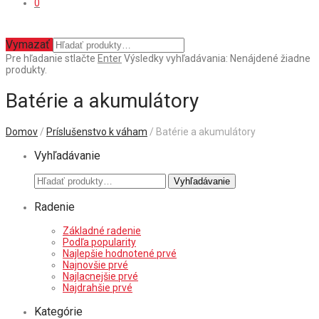
0
Vymazať
Pre hľadanie stlačte
Enter
Výsledky vyhľadávania:
Nenájdené žiadne
produkty.
Batérie a akumulátory
Domov
/
Príslušenstvo k váham
/ Batérie a akumulátory
Vyhľadávanie
Hľadať:
Vyhľadávanie
Radenie
Základné radenie
Podľa popularity
Najlepšie hodnotené prvé
Najnovšie prvé
Najlacnejšie prvé
Najdrahšie prvé
Kategórie