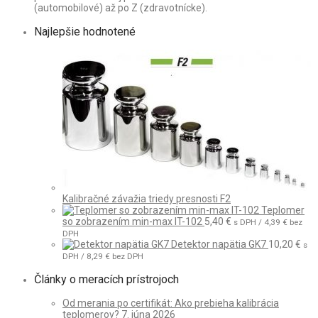
(automobilové) až po Z (zdravotnícke).
Najlepšie hodnotené
Kalibračné závažia triedy presnosti F2
Teplomer
so zobrazením min-max IT-102
5,40
€
s DPH /
4,39
€
bez
DPH
Detektor napätia GK7
10,20
€
s
DPH /
8,29
€
bez DPH
Články o meracích prístrojoch
Od merania po certifikát: Ako prebieha kalibrácia
teplomerov?
7. júna 2026