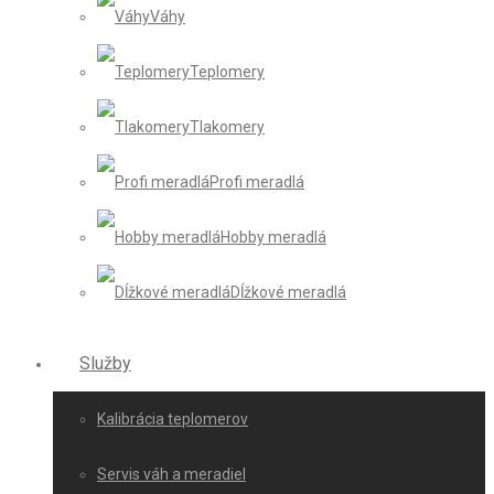
Váhy
Teplomery
Tlakomery
Profi meradlá
Hobby meradlá
Dĺžkové meradlá
Služby
Kalibrácia teplomerov
Servis váh a meradiel