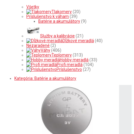
Všetky
Tlakomery
(20)
Príslušenstvo k váham
(39)
Batérie a akumulátory
(9)
Služby a kalibrácie
(21)
Dĺžkové meradlá
(40)
Nezaradené
(2)
Váhy
(406)
Teplomery
(313)
Hobby meradlá
(33)
Profi meradlá
(104)
Príslušenstvo
(27)
Kategória:
Batérie a akumulátory