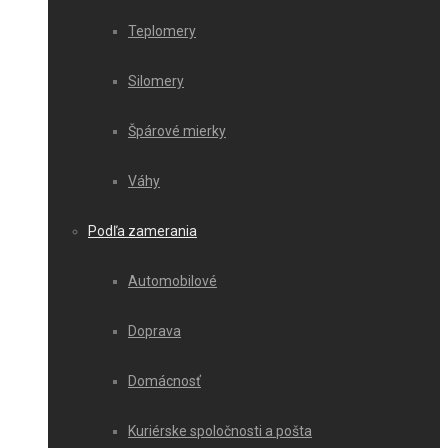
Teplomery
Silomery
Špárové mierky
Váhy
Podľa zamerania
Automobilové
Doprava
Domácnosť
Kuriérske spoločnosti a pošta