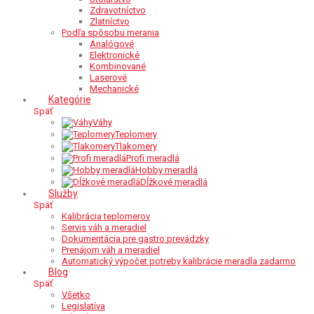
Zdravotníctvo
Zlatníctvo
Podľa spôsobu merania
Analógové
Elektronické
Kombinované
Laserové
Mechanické
Kategórie
Späť
Váhy
Teplomery
Tlakomery
Profi meradlá
Hobby meradlá
Dĺžkové meradlá
Služby
Späť
Kalibrácia teplomerov
Servis váh a meradiel
Dokumentácia pre gastro prevádzky
Prenájom váh a meradiel
Automatický výpočet potreby kalibrácie meradla zadarmo
Blog
Späť
Všetko
Legislatíva