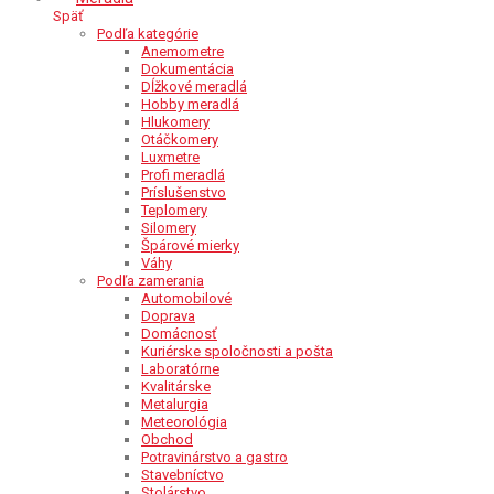
Späť
Podľa kategórie
Anemometre
Dokumentácia
Dĺžkové meradlá
Hobby meradlá
Hlukomery
Otáčkomery
Luxmetre
Profi meradlá
Príslušenstvo
Teplomery
Silomery
Špárové mierky
Váhy
Podľa zamerania
Automobilové
Doprava
Domácnosť
Kuriérske spoločnosti a pošta
Laboratórne
Kvalitárske
Metalurgia
Meteorológia
Obchod
Potravinárstvo a gastro
Stavebníctvo
Stolárstvo