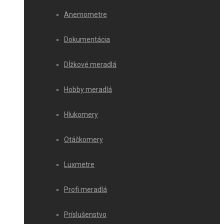
Anemometre
Dokumentácia
Dĺžkové meradlá
Hobby meradlá
Hlukomery
Otáčkomery
Luxmetre
Profi meradlá
Príslušenstvo