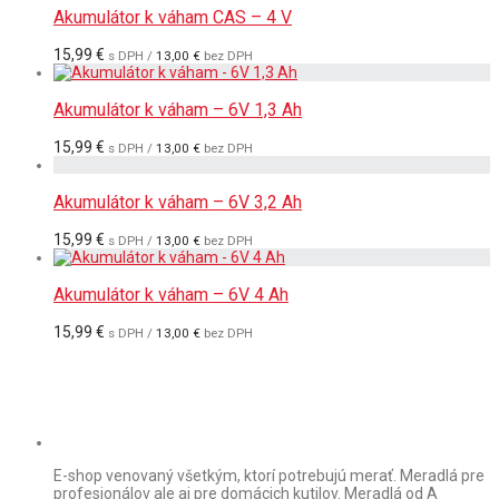
Akumulátor k váham CAS – 4 V
15,99
€
s DPH /
13,00
€
bez DPH
Akumulátor k váham – 6V 1,3 Ah
15,99
€
s DPH /
13,00
€
bez DPH
Akumulátor k váham – 6V 3,2 Ah
15,99
€
s DPH /
13,00
€
bez DPH
Akumulátor k váham – 6V 4 Ah
15,99
€
s DPH /
13,00
€
bez DPH
E-shop venovaný všetkým, ktorí potrebujú merať. Meradlá pre
profesionálov ale aj pre domácich kutilov. Meradlá od A