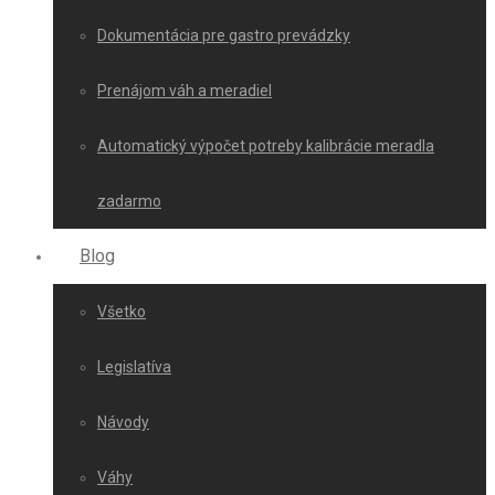
Dokumentácia pre gastro prevádzky
Prenájom váh a meradiel
Automatický výpočet potreby kalibrácie meradla
zadarmo
Blog
Všetko
Legislatíva
Návody
Váhy