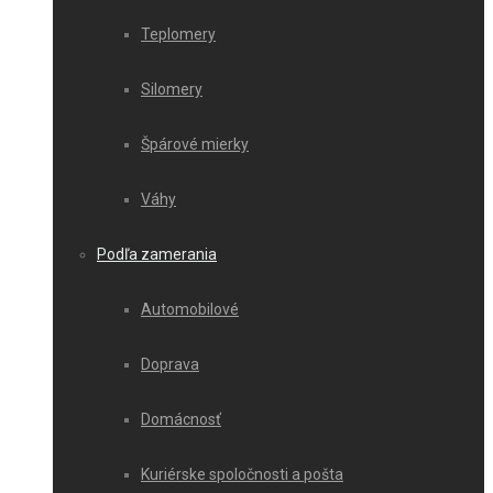
Teplomery
Silomery
Špárové mierky
Váhy
Podľa zamerania
Automobilové
Doprava
Domácnosť
Kuriérske spoločnosti a pošta