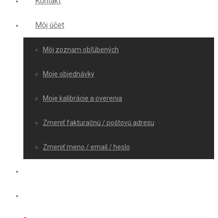
Kontakt
Môj účet
Môj zoznam obľúbených
Moje objednávky
Moje kalibrácie a overenia
Zmeniť fakturačnú / poštovú adresu
Zmeniť meno / email / heslo