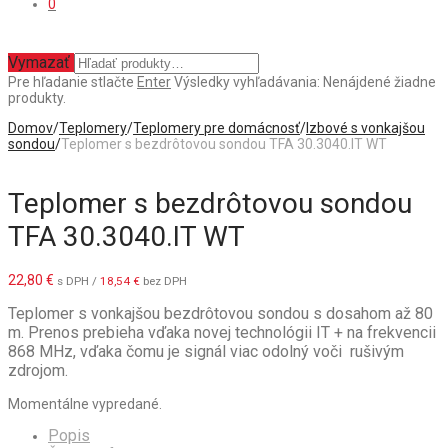
0
Vymazať
Pre hľadanie stlačte
Enter
Výsledky vyhľadávania:
Nenájdené žiadne
produkty.
Domov
/
Teplomery
/
Teplomery pre domácnosť
/
Izbové s vonkajšou
sondou
/
Teplomer s bezdrôtovou sondou TFA 30.3040.IT WT
Teplomer s bezdrôtovou sondou
TFA 30.3040.IT WT
22,80
€
s DPH /
18,54
€
bez DPH
Teplomer s vonkajšou bezdrôtovou sondou s dosahom až 80
m. Prenos prebieha vďaka novej technológii IT + na frekvencii
868 MHz, vďaka čomu je signál viac odolný voči rušivým
zdrojom.
Momentálne vypredané.
Popis