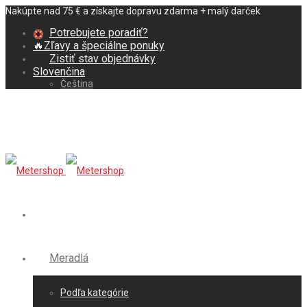
Nakúpte nad 75 € a získajte dopravu zdarma + malý darček
Potrebujete poradiť?
🔥Zľavy a špeciálne ponuky
Zistiť stav objednávky
Slovenčina
Čeština
Meradlá
Podľa kategórie