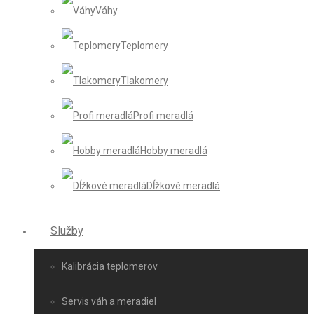
Váhy
Teplomery
Tlakomery
Profi meradlá
Hobby meradlá
Dĺžkové meradlá
Služby
Kalibrácia teplomerov
Servis váh a meradiel