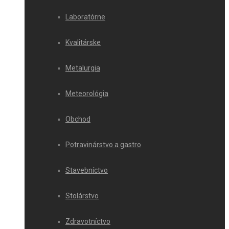
Laboratórne
Kvalitárske
Metalurgia
Meteorológia
Obchod
Potravinárstvo a gastro
Stavebníctvo
Stolárstvo
Zdravotníctvo