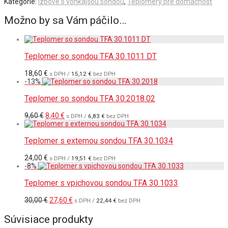
Kategórie:
Izbové s vonkajšou sondou
,
Teplomery pre domácnosť
Možno by sa Vám páčilo…
Teplomer so sondou TFA 30.1011 DT
18,60
€
s DPH /
15,12
€
bez DPH
-
13
%
Teplomer so sondou TFA 30.2018.02
Pôvodná
Aktuálna
9,60
€
8,40
€
s DPH /
6,83
€
bez DPH
cena
cena
bola:
je:
9,60 €.
8,40 €.
Teplomer s externou sondou TFA 30.1034
24,00
€
s DPH /
19,51
€
bez DPH
-
8
%
Teplomer s vpichovou sondou TFA 30.1033
Pôvodná
Aktuálna
30,00
€
27,60
€
s DPH /
22,44
€
bez DPH
cena
cena
bola:
je:
Súvisiace produkty
30,00 €.
27,60 €.