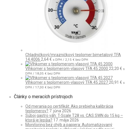
Chladničkový/mrazničkový teplomer bimetalový TFA
14.4006
2,64
€
s DPH /
2,15
€
bez DPH
Vlhkomer s teplomerom-vlasový TFA 45.2000
22,20
€
s
DPH /
18,05
€
bez DPH
Vlhkomer s teplomerom-vlasový TFA 45.2027
20,91
€
s
DPH /
17,00
€
bez DPH
Články o meracích prístrojoch
Od merania po certifikát: Ako prebieha kalibrácia
teplomerov?
7. júna 2026
Súboj gastro váh: T-Scale T28 vs. CAS SWN do 15 kg –
ktorá je lepšia?
17. mája 2026
Monitoring bez chýb a papiera: Automatizovaný