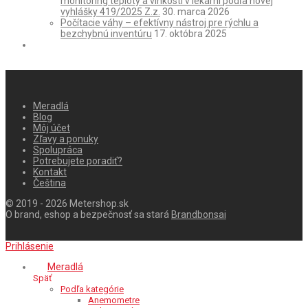
monitoring teploty a vlhkosti v lekárni podľa novej
vyhlášky 419/2025 Z.z.
30. marca 2026
Počítacie váhy – efektívny nástroj pre rýchlu a
bezchybnú inventúru
17. októbra 2025
Meradlá
Blog
Môj účet
Zľavy a ponuky
Spolupráca
Potrebujete poradiť?
Kontakt
Čeština
© 2019 - 2026 Metershop.sk
O brand, eshop a bezpečnosť sa stará
Brandbonsai
Prihlásenie
Meradlá
Späť
Podľa kategórie
Anemometre