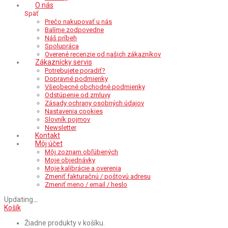
O nás
Späť
Prečo nakupovať u nás
Balíme zodpovedne
Náš príbeh
Spolupráca
Overené recenzie od našich zákazníkov
Zákaznícky servis
Potrebujete poradiť?
Dopravné podmienky
Všeobecné obchodné podmienky
Odstúpenie od zmluvy
Zásady ochrany osobných údajov
Nastavenia cookies
Slovník pojmov
Newsletter
Kontakt
Môj účet
Môj zoznam obľúbených
Moje objednávky
Moje kalibrácie a overenia
Zmeniť fakturačnú / poštovú adresu
Zmeniť meno / email / heslo
Updating
…
Košík
Žiadne produkty v košíku.