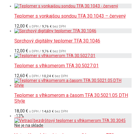
Teplomer s vonkajšou sondou TFA 30.1043 – červený
12,00
€
s DPH /
9,76
€
bez DPH
Sprchový digitálny teplomer TFA 30.1046
12,00
€
s DPH /
9,76
€
bez DPH
Teplomer s vlhkomerom TFA 30.5027.01
12,60
€
s DPH /
10,24
€
bez DPH
Teplomer s vlhkomerom a časom TFA 30.5021.05 DTH
Style
18,00
€
s DPH /
14,63
€
bez DPH
-
13
%