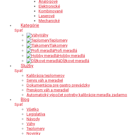
Analógové
Elektronické
Kombinované
Laserové
Mechanické
Kategórie
Späť
Váhy
Teplomery
Tlakomery
Profi meradlá
Hobby meradlá
Dĺžkové meradlá
Služby
Späť
Kalibrácia teplomerov
Servis váh a meradiel
Dokumentácia pre gastro prevádzky
Prenájom váh a meradiel
Automatický výpočet potreby kalibrácie meradla zadarmo
Blog
Späť
Všetko
Legislatíva
Návody
Váhy
Teplomery
Novinky