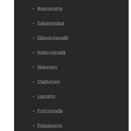
Anemometre
Dokumentácia
Dĺžkové meradlá
Hobby meradlá
Hlukomery
Otáčkomery
Luxmetre
Profi meradlá
Príslušenstvo