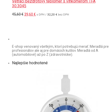
Vetrací bezdrôtový teplomer s vlhkomerom TFA
30.3045
Pôvodná
Aktuálna
45,60
€
39,60
€
s DPH /
32,20
€
bez DPH
cena
cena
bola:
je:
45,60 €.
39,60 €.
E-shop venovaný všetkým, ktorí potrebujú merať. Meradlá pre
profesionálov ale aj pre domácich kutilov. Meradlá od A
(automobilové) až po Z (zdravotnícke).
Najlepšie hodnotené