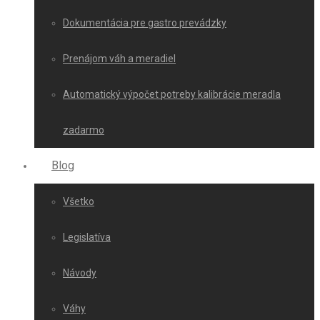
Dokumentácia pre gastro prevádzky
Prenájom váh a meradiel
Automatický výpočet potreby kalibrácie meradla
zadarmo
Blog
Všetko
Legislatíva
Návody
Váhy