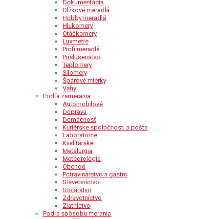
Dokumentácia
Dĺžkové meradlá
Hobby meradlá
Hlukomery
Otáčkomery
Luxmetre
Profi meradlá
Príslušenstvo
Teplomery
Silomery
Špárové mierky
Váhy
Podľa zamerania
Automobilové
Doprava
Domácnosť
Kuriérske spoločnosti a pošta
Laboratórne
Kvalitárske
Metalurgia
Meteorológia
Obchod
Potravinárstvo a gastro
Stavebníctvo
Stolárstvo
Zdravotníctvo
Zlatníctvo
Podľa spôsobu merania