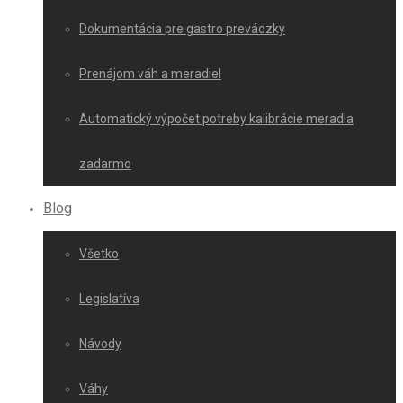
Dokumentácia pre gastro prevádzky
Prenájom váh a meradiel
Automatický výpočet potreby kalibrácie meradla
zadarmo
Blog
Všetko
Legislatíva
Návody
Váhy