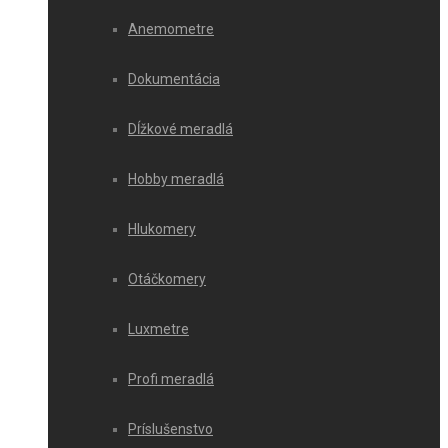
Anemometre
Dokumentácia
Dĺžkové meradlá
Hobby meradlá
Hlukomery
Otáčkomery
Luxmetre
Profi meradlá
Príslušenstvo