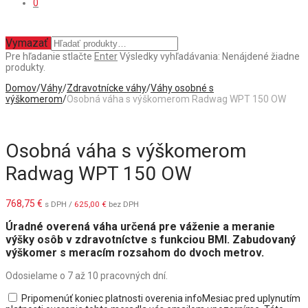
0
Vymazať
Pre hľadanie stlačte
Enter
Výsledky vyhľadávania:
Nenájdené žiadne
produkty.
Domov
/
Váhy
/
Zdravotnícke váhy
/
Váhy osobné s
výškomerom
/
Osobná váha s výškomerom Radwag WPT 150 OW
Osobná váha s výškomerom
Radwag WPT 150 OW
768,75
€
s DPH /
625,00
€
bez DPH
Úradné overená váha určená pre váženie a meranie
výšky osôb v zdravotníctve s funkciou BMI. Zabudovaný
výškomer s meracím rozsahom do dvoch metrov.
Odosielame o 7 až 10 pracovných dní.
Pripomenúť koniec platnosti overenia
info
Mesiac pred uplynutím