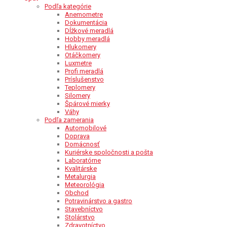
Podľa kategórie
Anemometre
Dokumentácia
Dĺžkové meradlá
Hobby meradlá
Hlukomery
Otáčkomery
Luxmetre
Profi meradlá
Príslušenstvo
Teplomery
Silomery
Špárové mierky
Váhy
Podľa zamerania
Automobilové
Doprava
Domácnosť
Kuriérske spoločnosti a pošta
Laboratórne
Kvalitárske
Metalurgia
Meteorológia
Obchod
Potravinárstvo a gastro
Stavebníctvo
Stolárstvo
Zdravotníctvo