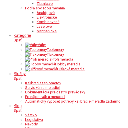
Zlatníctvo
Podľa spôsobu merania
Analógové
Elektronické
Kombinované
Laserové
Mechanické
Kategórie
Späť
Váhy
Teplomery
Tlakomery
Profi meradlá
Hobby meradlá
Dĺžkové meradlá
Služby
Späť
Kalibrácia teplomerov
Servis váh a meradiel
Dokumentácia pre gastro prevádzky
Prenájom váh a meradiel
Automatický výpočet potreby kalibrácie meradla zadarmo
Blog
Späť
Všetko
Legislatíva
Návody