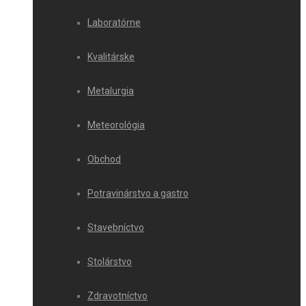
Laboratórne
Kvalitárske
Metalurgia
Meteorológia
Obchod
Potravinárstvo a gastro
Stavebníctvo
Stolárstvo
Zdravotníctvo