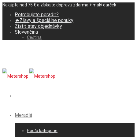
Nakúpte nad 75 € a získajte dopravu zdarma + malý darček
Potrebujete poradiť?
🔥Zľavy a špeciálne ponuky
Zistiť stav objednávky
Slovenčina
Čeština
Meradlá
Podľa kategórie