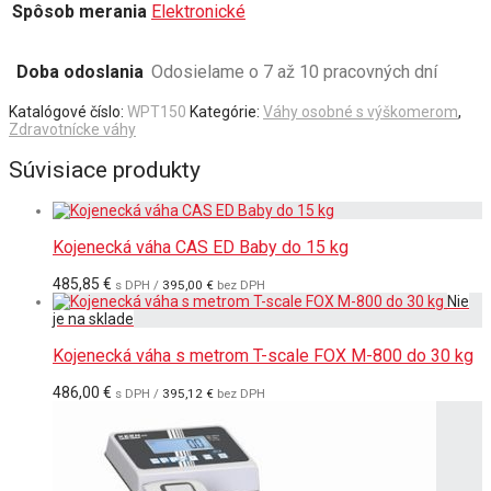
Spôsob merania
Elektronické
Doba odoslania
Odosielame o 7 až 10 pracovných dní
Katalógové číslo:
WPT150
Kategórie:
Váhy osobné s výškomerom
,
Zdravotnícke váhy
Súvisiace produkty
Kojenecká váha CAS ED Baby do 15 kg
485,85
€
s DPH /
395,00
€
bez DPH
Kojenecká váha s metrom T-scale FOX M-800 do 30 kg
486,00
€
s DPH /
395,12
€
bez DPH