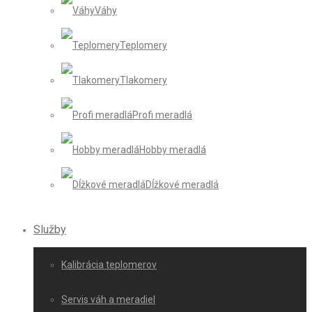
Váhy
Teplomery
Tlakomery
Profi meradlá
Hobby meradlá
Dĺžkové meradlá
Služby
Kalibrácia teplomerov
Servis váh a meradiel