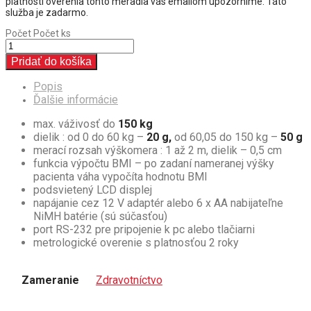
platnosti overenia tohto meradla vás emailom upozorníme. Táto
služba je zadarmo.
Počet
Počet ks
Pridať do košíka
Popis
Ďalšie informácie
max. váživosť do
150 kg
dielik : od 0 do 60 kg –
20 g,
od 60,05 do 150 kg –
50 g
merací rozsah výškomera : 1 až 2 m, dielik – 0,5 cm
funkcia výpočtu BMI – po zadaní nameranej výšky
pacienta váha vypočíta hodnotu BMI
podsvietený LCD displej
napájanie cez 12 V adaptér alebo 6 x AA nabijateľne
NiMH batérie (sú súčasťou)
port RS-232 pre pripojenie k pc alebo tlačiarni
metrologické overenie s platnosťou 2 roky
Zameranie
Zdravotníctvo