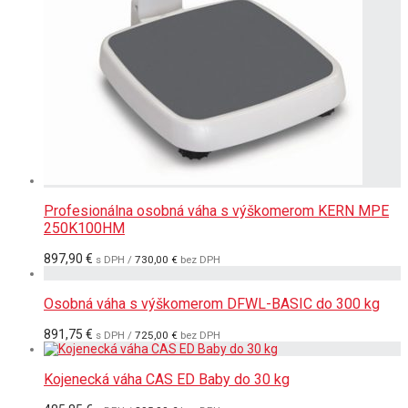
Profesionálna osobná váha s výškomerom KERN MPE
250K100HM
897,90
€
s DPH /
730,00
€
bez DPH
Osobná váha s výškomerom DFWL-BASIC do 300 kg
891,75
€
s DPH /
725,00
€
bez DPH
Kojenecká váha CAS ED Baby do 30 kg