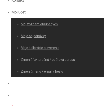
Kontakt
Môj účet
Môj zoznam obľúbených
Moje objednávky
Moje kalibrácie a overenia
Zmeniť fakturačnú / poštovú adresu
Zmeniť meno / email / heslo