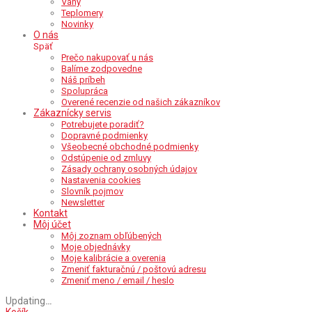
Váhy
Teplomery
Novinky
O nás
Späť
Prečo nakupovať u nás
Balíme zodpovedne
Náš príbeh
Spolupráca
Overené recenzie od našich zákazníkov
Zákaznícky servis
Potrebujete poradiť?
Dopravné podmienky
Všeobecné obchodné podmienky
Odstúpenie od zmluvy
Zásady ochrany osobných údajov
Nastavenia cookies
Slovník pojmov
Newsletter
Kontakt
Môj účet
Môj zoznam obľúbených
Moje objednávky
Moje kalibrácie a overenia
Zmeniť fakturačnú / poštovú adresu
Zmeniť meno / email / heslo
Updating
…