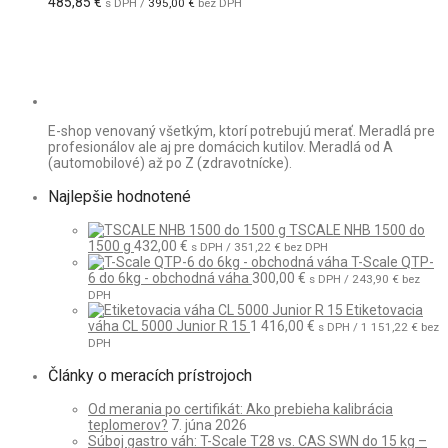
485,85
€
s DPH /
395,00
€
bez DPH
E-shop venovaný všetkým, ktorí potrebujú merať. Meradlá pre
profesionálov ale aj pre domácich kutilov. Meradlá od A
(automobilové) až po Z (zdravotnícke).
Najlepšie hodnotené
TSCALE NHB 1500 do
1500 g
432,00
€
s DPH /
351,22
€
bez DPH
T-Scale QTP-
6 do 6kg - obchodná váha
300,00
€
s DPH /
243,90
€
bez
DPH
Etiketovacia
váha CL 5000 Junior R 15
1 416,00
€
s DPH /
1 151,22
€
bez
DPH
Články o meracích prístrojoch
Od merania po certifikát: Ako prebieha kalibrácia
teplomerov?
7. júna 2026
Súboj gastro váh: T-Scale T28 vs. CAS SWN do 15 kg –