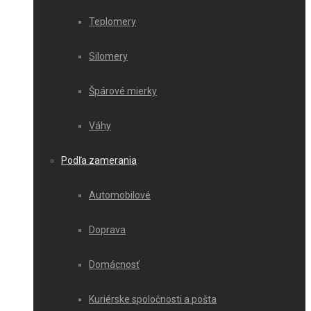
Teplomery
Silomery
Špárové mierky
Váhy
Podľa zamerania
Automobilové
Doprava
Domácnosť
Kuriérske spoločnosti a pošta