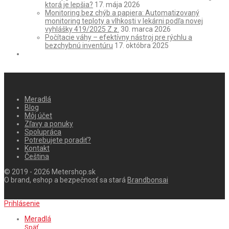
ktorá je lepšia?
17. mája 2026
Monitoring bez chýb a papiera: Automatizovaný
monitoring teploty a vlhkosti v lekárni podľa novej
vyhlášky 419/2025 Z.z.
30. marca 2026
Počítacie váhy – efektívny nástroj pre rýchlu a
bezchybnú inventúru
17. októbra 2025
Meradlá
Blog
Môj účet
Zľavy a ponuky
Spolupráca
Potrebujete poradiť?
Kontakt
Čeština
© 2019 - 2026 Metershop.sk
O brand, eshop a bezpečnosť sa stará
Brandbonsai
Prihlásenie
Meradlá
Späť