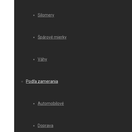
Silomery
Špárové mierky
Váhy
Podľa zamerania
Automobilové
Doprava