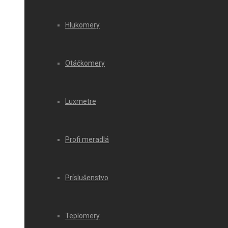
Hlukomery
Otáčkomery
Luxmetre
Profi meradlá
Príslušenstvo
Teplomery