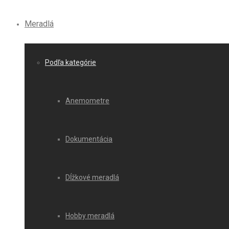
Meradlá
Podľa kategórie
Anemometre
Dokumentácia
Dĺžkové meradlá
Hobby meradlá