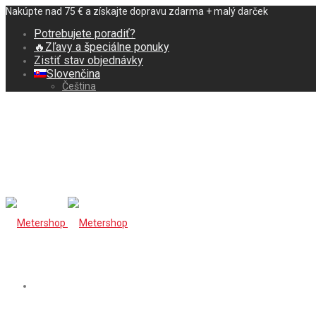
Nakúpte nad 75 € a získajte dopravu zdarma + malý darček
Potrebujete poradiť?
🔥Zľavy a špeciálne ponuky
Zistiť stav objednávky
Slovenčina
Čeština