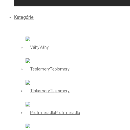
Kategórie
Váhy
Teplomery
Tlakomery
Profi meradlá