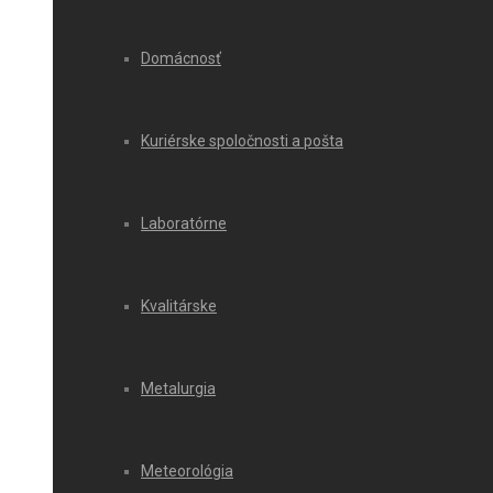
Domácnosť
Kuriérske spoločnosti a pošta
Laboratórne
Kvalitárske
Metalurgia
Meteorológia