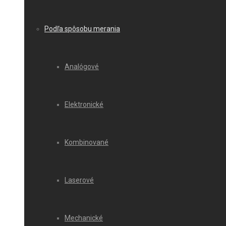
Podľa spôsobu merania
Analógové
Elektronické
Kombinované
Laserové
Mechanické