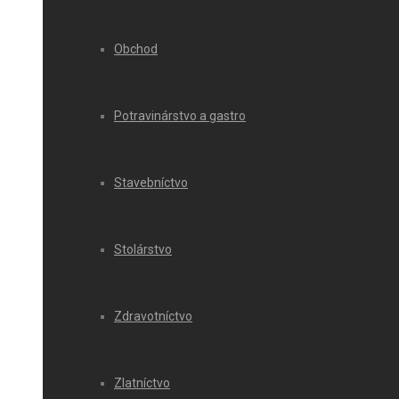
Obchod
Potravinárstvo a gastro
Stavebníctvo
Stolárstvo
Zdravotníctvo
Zlatníctvo