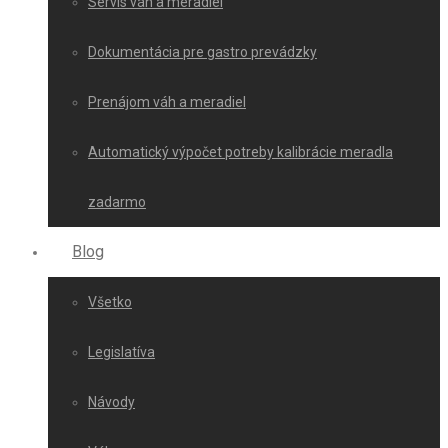
Servis váh a meradiel
Dokumentácia pre gastro prevádzky
Prenájom váh a meradiel
Automatický výpočet potreby kalibrácie meradla
zadarmo
Blog
Všetko
Legislatíva
Návody