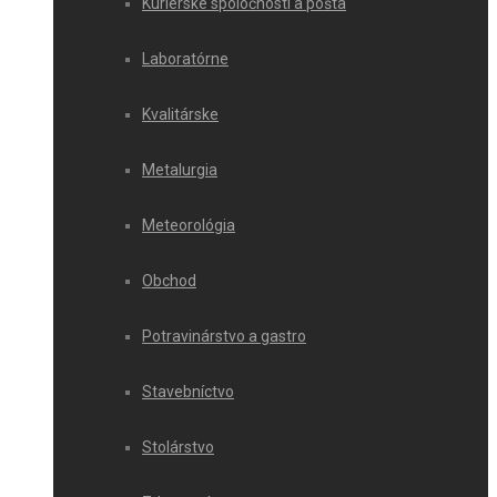
Kuriérske spoločnosti a pošta
Laboratórne
Kvalitárske
Metalurgia
Meteorológia
Obchod
Potravinárstvo a gastro
Stavebníctvo
Stolárstvo