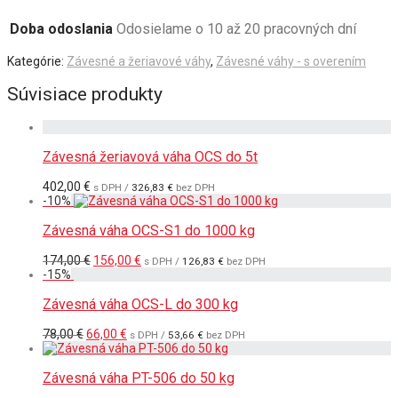
Doba odoslania
Odosielame o 10 až 20 pracovných dní
Kategórie:
Závesné a žeriavové váhy
,
Závesné váhy - s overením
Súvisiace produkty
Závesná žeriavová váha OCS do 5t
402,00
€
s DPH /
326,83
€
bez DPH
-
10
%
Závesná váha OCS-S1 do 1000 kg
Pôvodná
Aktuálna
174,00
€
156,00
€
s DPH /
126,83
€
bez DPH
cena
cena
-
15
%
bola:
je:
174,00 €.
156,00 €.
Závesná váha OCS-L do 300 kg
Pôvodná
Aktuálna
78,00
€
66,00
€
s DPH /
53,66
€
bez DPH
cena
cena
bola:
je:
78,00 €.
66,00 €.
Závesná váha PT-506 do 50 kg