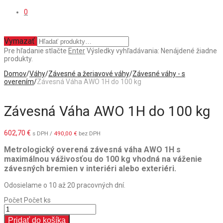
0
Vymazať
Pre hľadanie stlačte
Enter
Výsledky vyhľadávania:
Nenájdené žiadne
produkty.
Domov
/
Váhy
/
Závesné a žeriavové váhy
/
Závesné váhy - s
overením
/
Závesná Váha AWO 1H do 100 kg
Závesná Váha AWO 1H do 100 kg
602,70
€
s DPH /
490,00
€
bez DPH
Metrologický overená závesná váha AWO 1H s
maximálnou váživosťou do 100 kg vhodná na váženie
závesných bremien v interiéri alebo exteriéri.
Odosielame o 10 až 20 pracovných dní.
Počet
Počet ks
Pridať do košíka