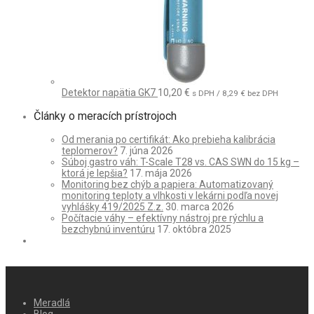
Detektor napätia GK7
10,20
€
s DPH /
8,29
€
bez DPH
Články o meracích prístrojoch
Od merania po certifikát: Ako prebieha kalibrácia
teplomerov?
7. júna 2026
Súboj gastro váh: T-Scale T28 vs. CAS SWN do 15 kg –
ktorá je lepšia?
17. mája 2026
Monitoring bez chýb a papiera: Automatizovaný
monitoring teploty a vlhkosti v lekárni podľa novej
vyhlášky 419/2025 Z.z.
30. marca 2026
Počítacie váhy – efektívny nástroj pre rýchlu a
bezchybnú inventúru
17. októbra 2025
Meradlá