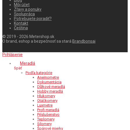
Blog
Môj účet
Zľavy a ponuky
Spolupráca
Potrebujete poradiť?
Kontakt
Čeština
© 2019 - 2026 Metershop.sk
O brand, eshop a bezpečnosť sa stará
Brandbonsai
Prihlásenie
Meradlá
Späť
Podľa kategórie
Anemometre
Dokumentácia
Dĺžkové meradlá
Hobby meradlá
Hlukomery
Otáčkomery
Luxmetre
Profi meradlá
Príslušenstvo
Teplomery
Silomery
Špárové mierky