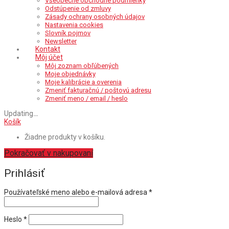
Všeobecné obchodné podmienky
Odstúpenie od zmluvy
Zásady ochrany osobných údajov
Nastavenia cookies
Slovník pojmov
Newsletter
Kontakt
Môj účet
Môj zoznam obľúbených
Moje objednávky
Moje kalibrácie a overenia
Zmeniť fakturačnú / poštovú adresu
Zmeniť meno / email / heslo
Updating
…
Košík
Žiadne produkty v košíku.
Pokračovať v nakupovaní
Prihlásiť
Povinné
Používateľské meno alebo e-mailová adresa
*
Povinné
Heslo
*