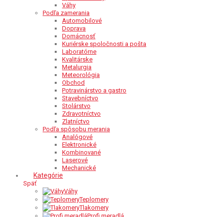
Váhy
Podľa zamerania
Automobilové
Doprava
Domácnosť
Kuriérske spoločnosti a pošta
Laboratórne
Kvalitárske
Metalurgia
Meteorológia
Obchod
Potravinárstvo a gastro
Stavebníctvo
Stolárstvo
Zdravotníctvo
Zlatníctvo
Podľa spôsobu merania
Analógové
Elektronické
Kombinované
Laserové
Mechanické
Kategórie
Späť
Váhy
Teplomery
Tlakomery
Profi meradlá