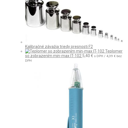
Kalibračné závažia triedy presnosti F2
Teplomer
so zobrazením min-max IT-102
5,40
€
s DPH /
4,39
€
bez
DPH