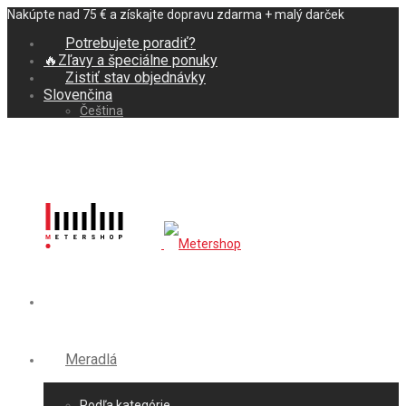
Nakúpte nad 75 € a získajte dopravu zdarma + malý darček
Potrebujete poradiť?
🔥Zľavy a špeciálne ponuky
Zistiť stav objednávky
Slovenčina
Čeština
Meradlá
Podľa kategórie