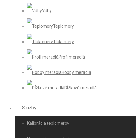
Váhy
Teplomery
Tlakomery
Profi meradlá
Hobby meradlá
Dĺžkové meradlá
Služby
Kalibrácia teplomerov