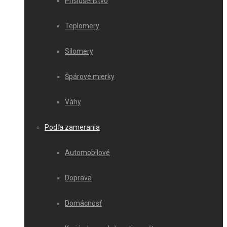
Príslušenstvo
Teplomery
Silomery
Špárové mierky
Váhy
Podľa zamerania
Automobilové
Doprava
Domácnosť