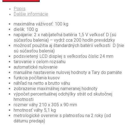
Popis
Ďalšie informácie
maximálna váživosť: 100 kg
dielik: 100 g
napájanie: 2 x nabíjateľná batéria 1,5 V veľkosť D (sú
súčasťou balenia) – vydrž cca 200 hodín prevádzky
možnosť použitia aj štandardných batérií veľkosti D (nie
sú súčasťou balenia)
podsvietený LCD displej s veľkosťou číslic 24 mm
tarovanie v celom rozsahu
automatické nulovanie
manuálne nastavenie nulovej hodnoty a Tary do pamäte
funkcia počítania kusov
náhľad na netto a brutto váhu
zobrazenie maximálnej nameranej hodnoty
výpočet percentuálnej odchýlky strát od skutočnej
hmotnosti
rozmer váhy 210 x 305 x 90 mm
hmotnosť váhy 5,1 kg
metrologické overenie s platnosťou na 2 roky (od
dátumu predaja)