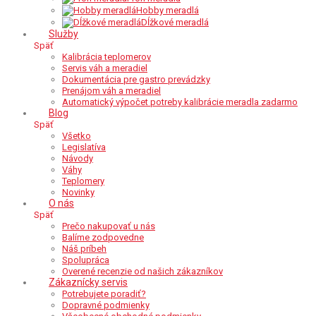
Hobby meradlá
Dĺžkové meradlá
Služby
Späť
Kalibrácia teplomerov
Servis váh a meradiel
Dokumentácia pre gastro prevádzky
Prenájom váh a meradiel
Automatický výpočet potreby kalibrácie meradla zadarmo
Blog
Späť
Všetko
Legislatíva
Návody
Váhy
Teplomery
Novinky
O nás
Späť
Prečo nakupovať u nás
Balíme zodpovedne
Náš príbeh
Spolupráca
Overené recenzie od našich zákazníkov
Zákaznícky servis
Potrebujete poradiť?
Dopravné podmienky