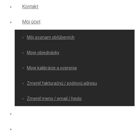
Kontakt
Môj účet
Môj zoznam obľúbených
Moje objednávky
Moje kalibrácie a overenia
Zmeniť fakturačnú / poštovú adresu
Zmeniť meno / email / heslo