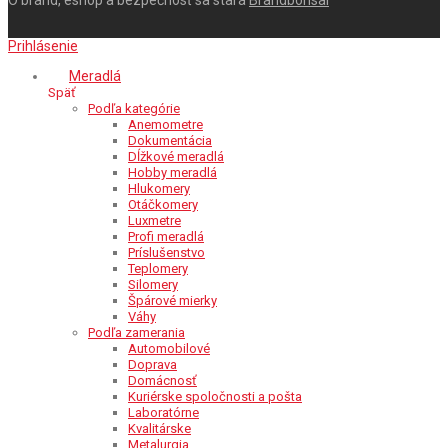
O brand, eshop a bezpečnosť sa stará
Brandbonsai
Prihlásenie
Meradlá
Späť
Podľa kategórie
Anemometre
Dokumentácia
Dĺžkové meradlá
Hobby meradlá
Hlukomery
Otáčkomery
Luxmetre
Profi meradlá
Príslušenstvo
Teplomery
Silomery
Špárové mierky
Váhy
Podľa zamerania
Automobilové
Doprava
Domácnosť
Kuriérske spoločnosti a pošta
Laboratórne
Kvalitárske
Metalurgia