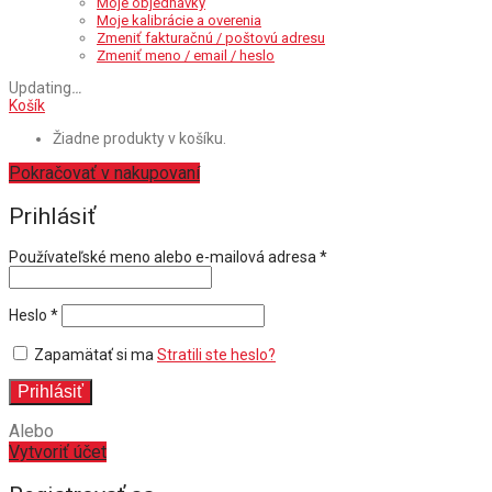
Moje objednávky
Moje kalibrácie a overenia
Zmeniť fakturačnú / poštovú adresu
Zmeniť meno / email / heslo
Updating
…
Košík
Žiadne produkty v košíku.
Pokračovať v nakupovaní
Prihlásiť
Povinné
Používateľské meno alebo e-mailová adresa
*
Povinné
Heslo
*
Zapamätať si ma
Stratili ste heslo?
Prihlásiť
Alebo
Vytvoriť účet