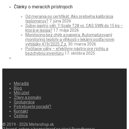
Články o meracích prístrojoch
Od merania po certifikát: Ako prebieha kalibrácia
teplomerov?
7. júna 2026
Súboj gastro váh: T-Scale T28 vs. CAS SWN do 15 kg –
ktorá je lepšia?
17. mája 2026
Monitoring bez chýb a papiera: Automatizovaný
monitoring teploty a vlhkosti v lekárni podľa novej
vyhlášky 419/2025 Z.z.
30. marca 2026
Počítacie váhy – efektívny nástroj pre rýchlu a
bezchybnú inventúru
17. októbra 2025
Meradlá
Blog
Môj účet
Zľavy a ponuky
Spolupráca
Potrebujete poradiť?
Kontakt
Čeština
© 2019 - 2026 Metershop.sk