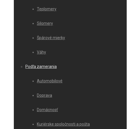
Teplomery
Silomery
Špárové mierky
Váhy
Podľa zamerania
Automobilové
Doprava
Domácnosť
Kuriérske spoločnosti a pošta