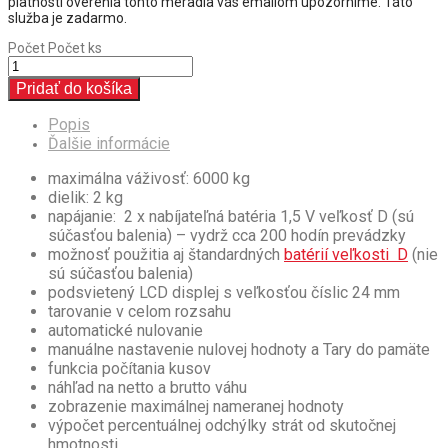
platnosti overenia tohto meradla vás emailom upozorníme. Táto
služba je zadarmo.
Počet
Počet ks
Pridať do košíka
Popis
Ďalšie informácie
maximálna váživosť: 6000 kg
dielik: 2 kg
napájanie: 2 x nabíjateľná batéria 1,5 V veľkosť D (sú
súčasťou balenia) – vydrž cca 200 hodín prevádzky
možnosť použitia aj štandardných
batérií veľkosti D
(nie
sú súčasťou balenia)
podsvietený LCD displej s veľkosťou číslic 24 mm
tarovanie v celom rozsahu
automatické nulovanie
manuálne nastavenie nulovej hodnoty a Tary do pamäte
funkcia počítania kusov
náhľad na netto a brutto váhu
zobrazenie maximálnej nameranej hodnoty
výpočet percentuálnej odchýlky strát od skutočnej
hmotnosti