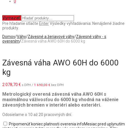
0
Vymazať
Pre hľadanie stlačte
Enter
Výsledky vyhľadávania:
Nenájdené žiadne
produkty.
Domov
/
Váhy
/
Závesné a žeriavové váhy
/
Závesné váhy - s
overením
/
Závesná váha AWO 60H do 6000 kg
Závesná váha AWO 60H do 6000
kg
2 078,70
€
s DPH /
1 690,00
€
bez DPH
Metrologický overená závesná váha AWO 60H s
maximálnou váživosťou do 6000 kg vhodná na váženie
závesných bremien v interiéri alebo exteriéri.
Odosielame o 10 až 20 pracovných dní.
Pripomenúť koniec platnosti overenia
info
Mesiac pred uplynutím