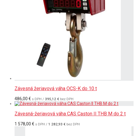
Závesná žeriavová váha OCS-K do 10 t
486,00
€
s DPH /
395,12
€
bez DPH
Závesná-žeriavová váha CAS Caston II THB M do 2 t
1 578,00
€
s DPH /
1 282,93
€
bez DPH