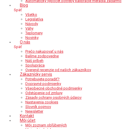
Automatický výpočet potreby kalibrácie meradla zadarmo
Blog
Späť
Všetko
Legislatíva
Návody
Váhy
Teplomery
Novinky
O nás
Späť
Prečo nakupovať u nás
Balíme zodpovedne
Náš príbeh
Spolupráca
Overené recenzie od našich zákazníkov
Zákaznícky servis
Potrebujete poradiť?
Dopravné podmienky
Všeobecné obchodné podmienky
Odstúpenie od zmluvy
Zásady ochrany osobných údajov
Nastavenia cookies
Slovník pojmov
Newsletter
Kontakt
Môj účet
Môj zoznam obľúbených