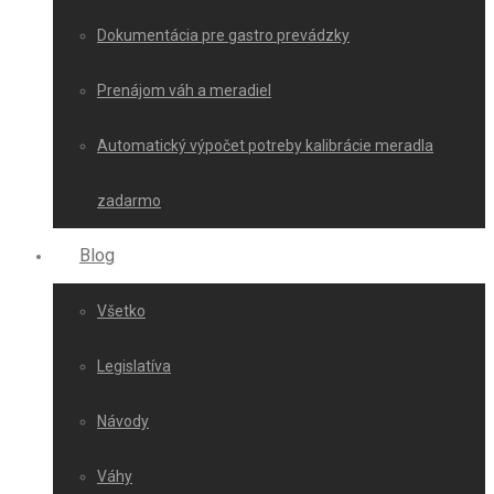
Dokumentácia pre gastro prevádzky
Prenájom váh a meradiel
Automatický výpočet potreby kalibrácie meradla
zadarmo
Blog
Všetko
Legislatíva
Návody
Váhy