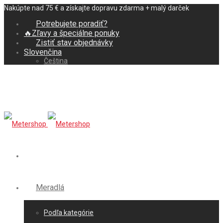
Nakúpte nad 75 € a získajte dopravu zdarma + malý darček
Potrebujete poradiť?
🔥Zľavy a špeciálne ponuky
Zistiť stav objednávky
Slovenčina
Čeština
Meradlá
Podľa kategórie