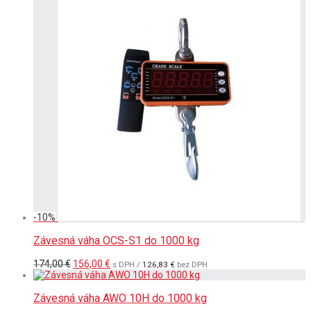
-
10
%
Závesná váha OCS-S1 do 1000 kg
Pôvodná
Aktuálna
174,00
€
156,00
€
s DPH /
126,83
€
bez DPH
cena
cena
bola:
je:
174,00 €.
156,00 €.
Závesná váha AWO 10H do 1000 kg