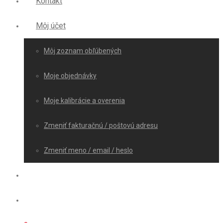
Kontakt
Môj účet
Môj zoznam obľúbených
Moje objednávky
Moje kalibrácie a overenia
Zmeniť fakturačnú / poštovú adresu
Zmeniť meno / email / heslo