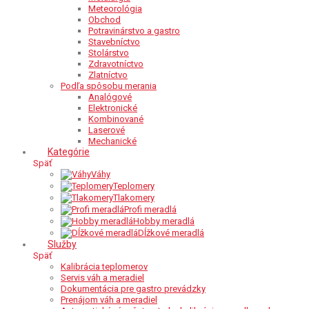
Meteorológia
Obchod
Potravinárstvo a gastro
Stavebníctvo
Stolárstvo
Zdravotníctvo
Zlatníctvo
Podľa spôsobu merania
Analógové
Elektronické
Kombinované
Laserové
Mechanické
Kategórie
Späť
Váhy
Teplomery
Tlakomery
Profi meradlá
Hobby meradlá
Dĺžkové meradlá
Služby
Späť
Kalibrácia teplomerov
Servis váh a meradiel
Dokumentácia pre gastro prevádzky
Prenájom váh a meradiel