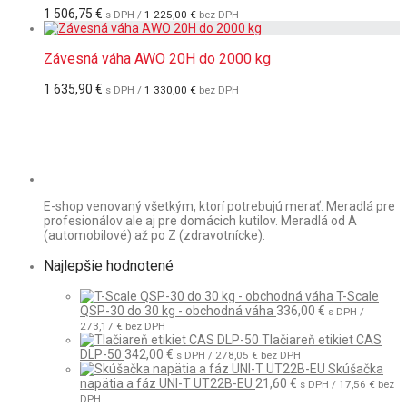
1 506,75
€
s DPH /
1 225,00
€
bez DPH
Závesná váha AWO 20H do 2000 kg
1 635,90
€
s DPH /
1 330,00
€
bez DPH
E-shop venovaný všetkým, ktorí potrebujú merať. Meradlá pre
profesionálov ale aj pre domácich kutilov. Meradlá od A
(automobilové) až po Z (zdravotnícke).
Najlepšie hodnotené
T-Scale
QSP-30 do 30 kg - obchodná váha
336,00
€
s DPH /
273,17
€
bez DPH
Tlačiareň etikiet CAS
DLP-50
342,00
€
s DPH /
278,05
€
bez DPH
Skúšačka
napätia a fáz UNI-T UT22B-EU
21,60
€
s DPH /
17,56
€
bez
DPH