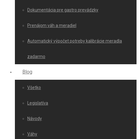
Dokumentácia pre gastro prevádzky
Prenájom váh a meradiel
Automatický výpočet potreby kalibrácie meradla
zadarmo
Blog
Všetko
Legislatíva
Návody
Váhy