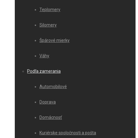
Teplomery
Silomery
Špárové mierky
Váhy
Podľa zamerania
Automobilové
Doprava
Domácnosť
Kuriérske spoločnosti a pošta