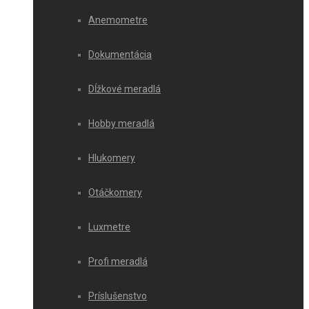
Anemometre
Dokumentácia
Dĺžkové meradlá
Hobby meradlá
Hlukomery
Otáčkomery
Luxmetre
Profi meradlá
Príslušenstvo