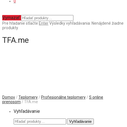
0
Vymazať
Pre hľadanie stlačte
Enter
Výsledky vyhľadávania:
Nenájdené žiadne
produkty.
TFA.me
Domov
/
Teplomery
/
Profesionálne teplomery
/
S online
prenosom
/ TFA.me
Vyhľadávanie
Hľadať:
Vyhľadávanie