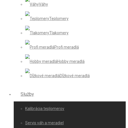
Váhy
Teplomery
Tlakomery
Profi meradlá
Hobby meradlá
Dĺžkové meradlá
Služby
Kalibrácia teplomerov
Servis váh a meradiel