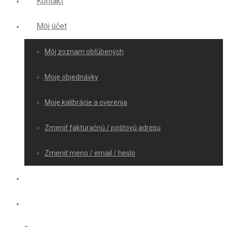
Kontakt
Môj účet
Môj zoznam obľúbených
Moje objednávky
Moje kalibrácie a overenia
Zmeniť fakturačnú / poštovú adresu
Zmeniť meno / email / heslo