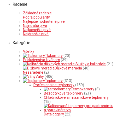
Radenie
Základné radenie
Podľa popularity
Najlepšie hodnotené prvé
Najnovšie prvé
Najlacnejšie prvé
Najdrahšie prvé
Kategórie
Všetky
Tlakomery
(20)
Príslušenstvo k váham
(39)
Služby a kalibrácie
(21)
Dĺžkové meradlá
(40)
Nezaradené
(2)
Váhy
(406)
Teplomery
(313)
Profesionálne teplomery
(159)
Termokamery
(8)
Bezdotykové teplomery
(21)
Chladničkové a mrazničkové teplomery
(15)
Dataloggery
(22)