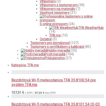
Vlhkomery
(3)
Vlhkomery s teplomerom
(39)
Vlhkomery na materiály
(7)
Vpichové teplomery
(21)
S online prenosom
(24)
TFA WeatherHub
(14)
TFA.me
(10)
Ostatné
(5)
Teplomery pre domácnosť
(127)
Teplomery s certifikátom o kalibrácií
(85)
Hobby meradlá
(33)
Profi meradlá
(104)
Príslušenstvo
(27)
Kategória:
TFA.me
Bezdrôtová Wi-fi meteostanica TFA 35.8100.54 pre
systém TFA.me
107,01
€
s DPH /
87,00
€
bez DPH
Bezdrôtová Wi-fi meteostanica TFA 35.8101.54 ID-03