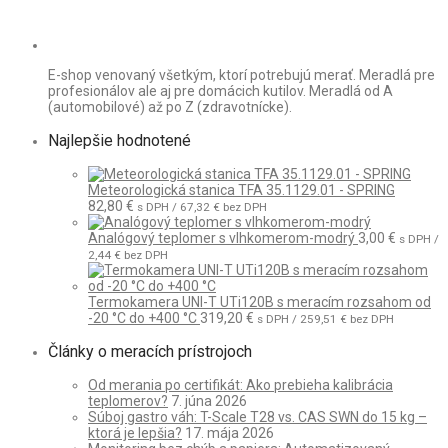
E-shop venovaný všetkým, ktorí potrebujú merať. Meradlá pre
profesionálov ale aj pre domácich kutilov. Meradlá od A
(automobilové) až po Z (zdravotnícke).
Najlepšie hodnotené
Meteorologická stanica TFA 35.1129.01 - SPRING
82,80
€
s DPH /
67,32
€
bez DPH
Analógový teplomer s vlhkomerom-modrý
3,00
€
s DPH /
2,44
€
bez DPH
Termokamera UNI-T UTi120B s meracím rozsahom od
-20 °C do +400 °C
319,20
€
s DPH /
259,51
€
bez DPH
Články o meracích prístrojoch
Od merania po certifikát: Ako prebieha kalibrácia
teplomerov?
7. júna 2026
Súboj gastro váh: T-Scale T28 vs. CAS SWN do 15 kg –
ktorá je lepšia?
17. mája 2026