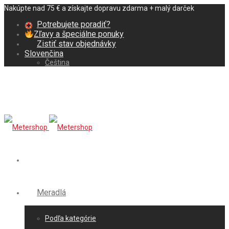
Nakúpte nad 75 € a získajte dopravu zdarma + malý darček
Potrebujete poradiť?
Zľavy a špeciálne ponuky
Zistiť stav objednávky
Slovenčina
Čeština
Meradlá
Podľa kategórie