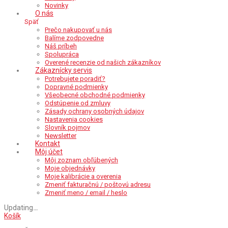
Novinky
O nás
Späť
Prečo nakupovať u nás
Balíme zodpovedne
Náš príbeh
Spolupráca
Overené recenzie od našich zákazníkov
Zákaznícky servis
Potrebujete poradiť?
Dopravné podmienky
Všeobecné obchodné podmienky
Odstúpenie od zmluvy
Zásady ochrany osobných údajov
Nastavenia cookies
Slovník pojmov
Newsletter
Kontakt
Môj účet
Môj zoznam obľúbených
Moje objednávky
Moje kalibrácie a overenia
Zmeniť fakturačnú / poštovú adresu
Zmeniť meno / email / heslo
Updating
…
Košík