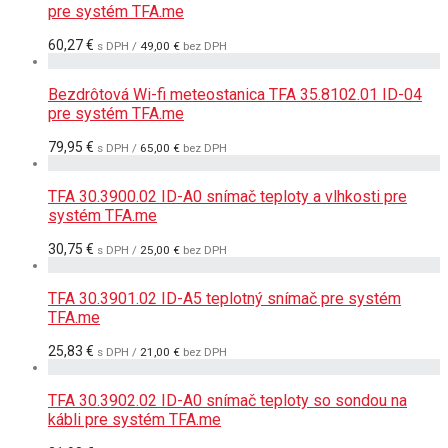
pre systém TFA.me
60,27
€
s DPH /
49,00
€
bez DPH
Bezdrôtová Wi-fi meteostanica TFA 35.8102.01 ID-04
pre systém TFA.me
79,95
€
s DPH /
65,00
€
bez DPH
TFA 30.3900.02 ID-A0 snímač teploty a vlhkosti pre
systém TFA.me
30,75
€
s DPH /
25,00
€
bez DPH
TFA 30.3901.02 ID-A5 teplotný snímač pre systém
TFA.me
25,83
€
s DPH /
21,00
€
bez DPH
TFA 30.3902.02 ID-A0 snímač teploty so sondou na
kábli pre systém TFA.me