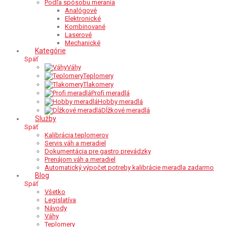
Podľa spôsobu merania
Analógové
Elektronické
Kombinované
Laserové
Mechanické
Kategórie
Späť
Váhy
Teplomery
Tlakomery
Profi meradlá
Hobby meradlá
Dĺžkové meradlá
Služby
Späť
Kalibrácia teplomerov
Servis váh a meradiel
Dokumentácia pre gastro prevádzky
Prenájom váh a meradiel
Automatický výpočet potreby kalibrácie meradla zadarmo
Blog
Späť
Všetko
Legislatíva
Návody
Váhy
Teplomery