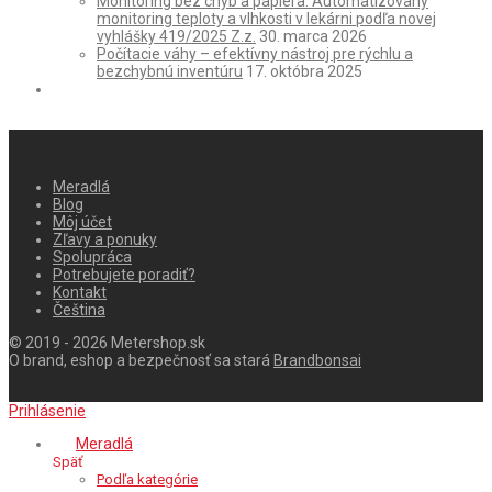
Monitoring bez chýb a papiera: Automatizovaný
monitoring teploty a vlhkosti v lekárni podľa novej
vyhlášky 419/2025 Z.z.
30. marca 2026
Počítacie váhy – efektívny nástroj pre rýchlu a
bezchybnú inventúru
17. októbra 2025
Meradlá
Blog
Môj účet
Zľavy a ponuky
Spolupráca
Potrebujete poradiť?
Kontakt
Čeština
© 2019 - 2026 Metershop.sk
O brand, eshop a bezpečnosť sa stará
Brandbonsai
Prihlásenie
Meradlá
Späť
Podľa kategórie