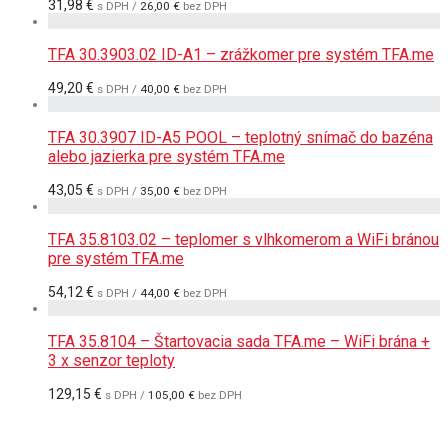
31,98
€
s DPH /
26,00
€
bez DPH
TFA 30.3903.02 ID-A1 – zrážkomer pre systém TFA.me
49,20
€
s DPH /
40,00
€
bez DPH
TFA 30.3907 ID-A5 POOL – teplotný snímač do bazéna
alebo jazierka pre systém TFA.me
43,05
€
s DPH /
35,00
€
bez DPH
TFA 35.8103.02 – teplomer s vlhkomerom a WiFi bránou
pre systém TFA.me
54,12
€
s DPH /
44,00
€
bez DPH
TFA 35.8104 – Štartovacia sada TFA.me – WiFi brána +
3 x senzor teploty
129,15
€
s DPH /
105,00
€
bez DPH