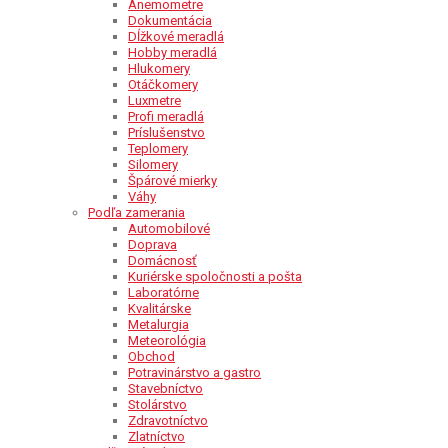
Anemometre
Dokumentácia
Dĺžkové meradlá
Hobby meradlá
Hlukomery
Otáčkomery
Luxmetre
Profi meradlá
Príslušenstvo
Teplomery
Silomery
Špárové mierky
Váhy
Podľa zamerania
Automobilové
Doprava
Domácnosť
Kuriérske spoločnosti a pošta
Laboratórne
Kvalitárske
Metalurgia
Meteorológia
Obchod
Potravinárstvo a gastro
Stavebníctvo
Stolárstvo
Zdravotníctvo
Zlatníctvo