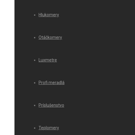
Hlukomery
Otáčkomery
Luxmetre
Profi meradlá
Príslušenstvo
Teplomery