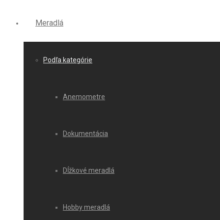
Meradlá
Podľa kategórie
Anemometre
Dokumentácia
Dĺžkové meradlá
Hobby meradlá