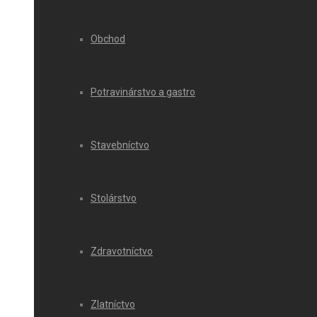
Obchod
Potravinárstvo a gastro
Stavebníctvo
Stolárstvo
Zdravotníctvo
Zlatníctvo