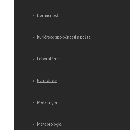
Domácnosť
Kuriérske spoločnosti a pošta
Laboratórne
Kvalitárske
Metalurgia
Meteorológia