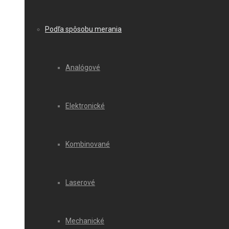
Podľa spôsobu merania
Analógové
Elektronické
Kombinované
Laserové
Mechanické