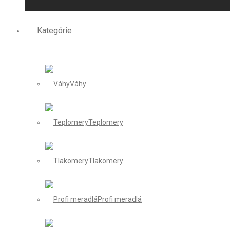
Kategórie
Váhy
Teplomery
Tlakomery
Profi meradlá