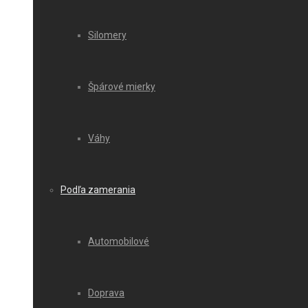
Silomery
Špárové mierky
Váhy
Podľa zamerania
Automobilové
Doprava