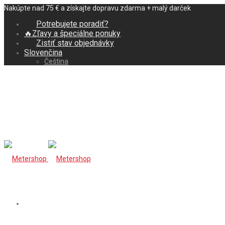
Nakúpte nad 75 € a získajte dopravu zdarma + malý darček
Potrebujete poradiť?
🔥Zľavy a špeciálne ponuky
Zistiť stav objednávky
Slovenčina
Čeština