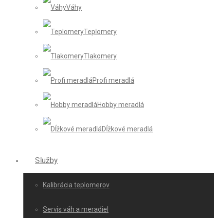
Váhy
Teplomery
Tlakomery
Profi meradlá
Hobby meradlá
Dĺžkové meradlá
Služby
Kalibrácia teplomerov
Servis váh a meradiel