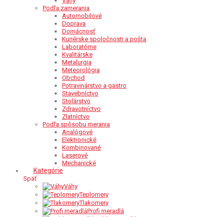
Váhy
Podľa zamerania
Automobilové
Doprava
Domácnosť
Kuriérske spoločnosti a pošta
Laboratórne
Kvalitárske
Metalurgia
Meteorológia
Obchod
Potravinárstvo a gastro
Stavebníctvo
Stolárstvo
Zdravotníctvo
Zlatníctvo
Podľa spôsobu merania
Analógové
Elektronické
Kombinované
Laserové
Mechanické
Kategórie
Späť
Váhy
Teplomery
Tlakomery
Profi meradlá