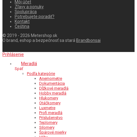
Môj účet
Zľavy a ponuky
Spolupráca
Potrebujete poradiť?
Kontakt
Čeština
© 2019 - 2026 Metershop.sk
O brand, eshop a bezpečnosť sa stará
Brandbonsai
Prihlásenie
Meradlá
Späť
Podľa kategórie
Anemometre
Dokumentácia
Dĺžkové meradlá
Hobby meradlá
Hlukomery
Otáčkomery
Luxmetre
Profi meradlá
Príslušenstvo
Teplomery
Silomery
Špárové mierky