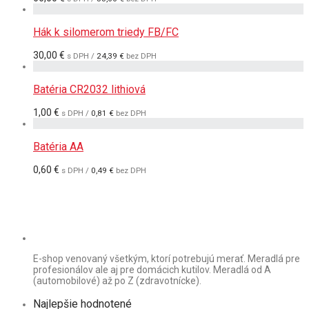
Hák k silomerom triedy FB/FC
30,00
€
s DPH /
24,39
€
bez DPH
Batéria CR2032 lithiová
1,00
€
s DPH /
0,81
€
bez DPH
Batéria AA
0,60
€
s DPH /
0,49
€
bez DPH
E-shop venovaný všetkým, ktorí potrebujú merať. Meradlá pre
profesionálov ale aj pre domácich kutilov. Meradlá od A
(automobilové) až po Z (zdravotnícke).
Najlepšie hodnotené