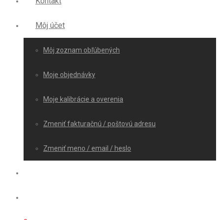
Kontakt
Môj účet
Môj zoznam obľúbených
Moje objednávky
Moje kalibrácie a overenia
Zmeniť fakturačnú / poštovú adresu
Zmeniť meno / email / heslo