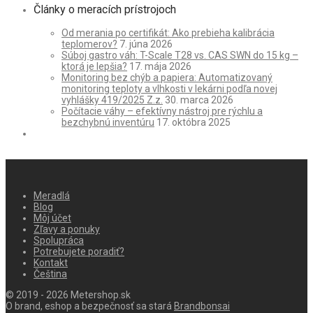
Články o meracích prístrojoch
Od merania po certifikát: Ako prebieha kalibrácia
teplomerov?
7. júna 2026
Súboj gastro váh: T-Scale T28 vs. CAS SWN do 15 kg –
ktorá je lepšia?
17. mája 2026
Monitoring bez chýb a papiera: Automatizovaný
monitoring teploty a vlhkosti v lekárni podľa novej
vyhlášky 419/2025 Z.z.
30. marca 2026
Počítacie váhy – efektívny nástroj pre rýchlu a
bezchybnú inventúru
17. októbra 2025
Meradlá
Blog
Môj účet
Zľavy a ponuky
Spolupráca
Potrebujete poradiť?
Kontakt
Čeština
© 2019 - 2026 Metershop.sk
O brand, eshop a bezpečnosť sa stará
Brandbonsai