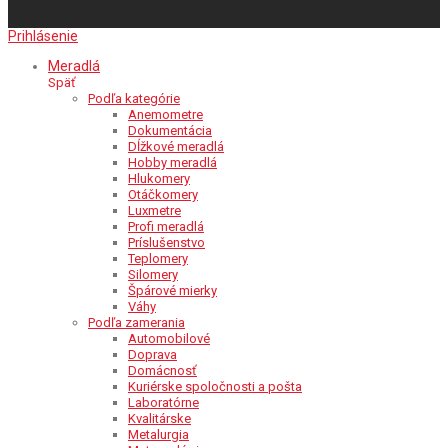
Prihlásenie
Meradlá
Späť
Podľa kategórie
Anemometre
Dokumentácia
Dĺžkové meradlá
Hobby meradlá
Hlukomery
Otáčkomery
Luxmetre
Profi meradlá
Príslušenstvo
Teplomery
Silomery
Špárové mierky
Váhy
Podľa zamerania
Automobilové
Doprava
Domácnosť
Kuriérske spoločnosti a pošta
Laboratórne
Kvalitárske
Metalurgia