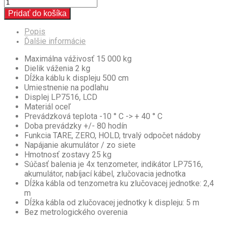
Pridať do košíka
Popis
Ďalšie informácie
Maximálna váživosť 15 000 kg
Dielik váženia 2 kg
Dĺžka káblu k displeju 500 cm
Umiestnenie na podlahu
Displej LP7516, LCD
Materiál oceľ
Prevádzková teplota -10 ° C -> + 40 ° C
Doba prevádzky +/- 80 hodín
Funkcia TARE, ZERO, HOLD, trvalý odpočet nádoby
Napájanie akumulátor / zo siete
Hmotnosť zostavy 25 kg
Súčasť balenia je 4x tenzometer, indikátor LP7516,
akumulátor, nabíjací kábel, zlučovacia jednotka
Dĺžka kábla od tenzometra ku zlučovacej jednotke: 2,4
m
Dĺžka kábla od zlučovacej jednotky k displeju: 5 m
Bez metrologického overenia