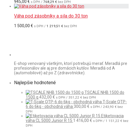
945,00
€
s DPH /
768,29
€
bez DPH
Váha pod zásobníky a sila do 30 ton
1 500,00
€
s DPH /
1 219,51
€
bez DPH
E-shop venovaný všetkým, ktorí potrebujú merať. Meradlá pre
profesionálov ale aj pre domácich kutilov. Meradlá od A
(automobilové) až po Z (zdravotnícke).
Najlepšie hodnotené
TSCALE NHB 1500 do
1500 g
432,00
€
s DPH /
351,22
€
bez DPH
T-Scale QTP-
6 do 6kg - obchodná váha
300,00
€
s DPH /
243,90
€
bez
DPH
Etiketovacia
váha CL 5000 Junior R 15
1 416,00
€
s DPH /
1 151,22
€
bez
DPH