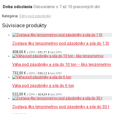
Doba odoslania
Odosielame o 7 až 10 pracovných dní
Kategória:
Váhy pod zásobníky
Súvisiace produkty
Zostava 4ks tenzometrov pod zásobníky a sila do 1,5t
408,00
€
s DPH /
331,71
€
bez DPH
Váha pod zásobníky a sila do 10 ton – 6ks tenzometrov
732,00
€
s DPH /
595,12
€
bez DPH
Váha pod zásobníky a sila do 6 ton
522,00
€
s DPH /
424,39
€
bez DPH
Zostava 4ks tenzometrov pod zásobníky a sila do 30 t