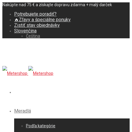
Nakúpte nad 75 € a získajte dopravu zdarma + malý darček
Potrebujete poradiť?
🔥Zľavy a špeciálne ponuky
Zistiť stav objednávky
Slovenčina
Čeština
Meradlá
Podľa kategórie