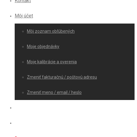
Kontakt
Môj účet
Môj zoznam obľúbených
Moje objednávky
Moje kalibrácie a overenia
Zmeniť fakturačnú / poštovú adresu
Zmeniť meno / email / heslo