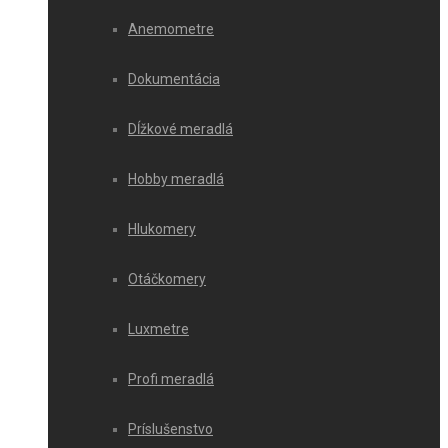
Anemometre
Dokumentácia
Dĺžkové meradlá
Hobby meradlá
Hlukomery
Otáčkomery
Luxmetre
Profi meradlá
Príslušenstvo