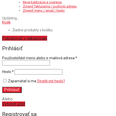
Moje kalibrácie a overenia
Zmeniť fakturačnú / poštovú adresu
Zmeniť meno / email / heslo
Updating
…
Košík
Žiadne produkty v košíku.
Pokračovať v nakupovaní
Prihlásiť
Povinné
Používateľské meno alebo e-mailová adresa
*
Povinné
Heslo
*
Zapamätať si ma
Stratili ste heslo?
Prihlásiť
Alebo
Vytvoriť účet
Registrovať sa