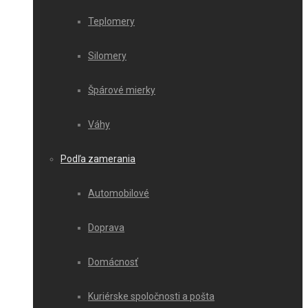
Teplomery
Silomery
Špárové mierky
Váhy
Podľa zamerania
Automobilové
Doprava
Domácnosť
Kuriérske spoločnosti a pošta