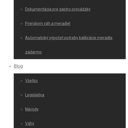
Dokumentácia pre gastro prevádzky
Prenájom váh a meradiel
Automatický výpočet potreby kalibrácie meradla
zadarmo
Blog
Všetko
Legislatíva
Návody
Váhy