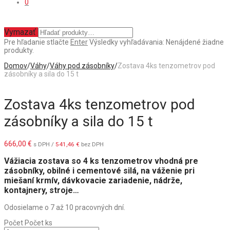
0
Vymazať
Pre hľadanie stlačte
Enter
Výsledky vyhľadávania:
Nenájdené žiadne
produkty.
Domov
/
Váhy
/
Váhy pod zásobníky
/
Zostava 4ks tenzometrov pod
zásobníky a sila do 15 t
Zostava 4ks tenzometrov pod
zásobníky a sila do 15 t
666,00
€
s DPH /
541,46
€
bez DPH
Vážiacia zostava so 4 ks tenzometrov vhodná pre
zásobníky, obilné i cementové silá, na váženie pri
miešaní krmív, dávkovacie zariadenie, nádrže,
kontajnery, stroje…
Odosielame o 7 až 10 pracovných dní.
Počet
Počet ks