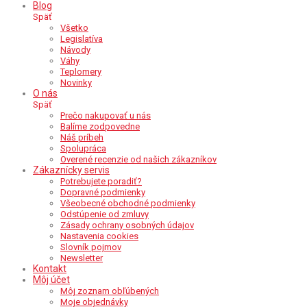
Blog
Späť
Všetko
Legislatíva
Návody
Váhy
Teplomery
Novinky
O nás
Späť
Prečo nakupovať u nás
Balíme zodpovedne
Náš príbeh
Spolupráca
Overené recenzie od našich zákazníkov
Zákaznícky servis
Potrebujete poradiť?
Dopravné podmienky
Všeobecné obchodné podmienky
Odstúpenie od zmluvy
Zásady ochrany osobných údajov
Nastavenia cookies
Slovník pojmov
Newsletter
Kontakt
Môj účet
Môj zoznam obľúbených
Moje objednávky