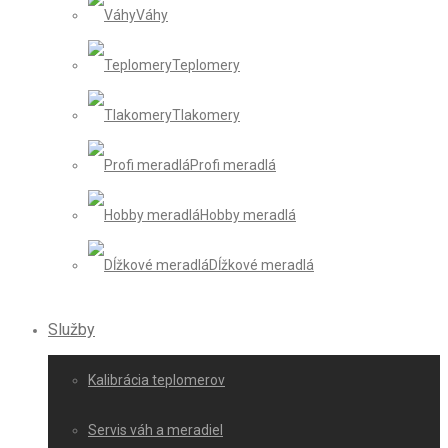
Váhy
Teplomery
Tlakomery
Profi meradlá
Hobby meradlá
Dĺžkové meradlá
Služby
Kalibrácia teplomerov
Servis váh a meradiel